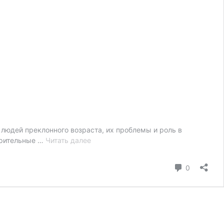
людей преклонного возраста, их проблемы и роль в
День
ворительные …
Читать далее
пожилого
человека
коммента
0