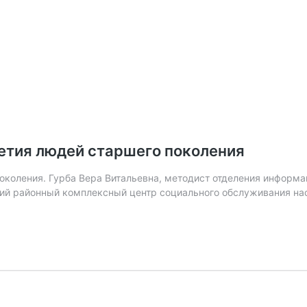
летия людей старшего поколения
поколения. Гурба Вера Витальевна, методист отделения инфор
ий районный комплексный центр социального обслуживания насе
КВН
как
технология
активного
долголетия
людей
старшего
поколения