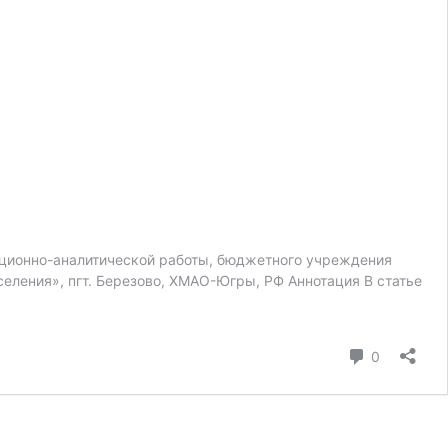
мационно-аналитической работы, бюджетного учреждения
ления», пгт. Березово, ХМАО-Югры, РФ Аннотация В статье
коммента
0