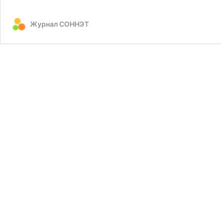
Всероссийской
патриотической
Журнал СОННЭТ
акции
«Окна
Победы
2023»