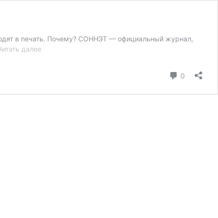
ходят в печать. Почему? СОННЭТ — официальный журнал,
Почему
Читать далее
статью
не
коммента
0
допустили
к
публикации?