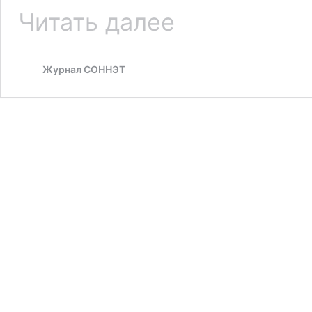
Фотоотчёт
Читать далее
«Защитникам
державы
слава!».
Журнал СОННЭТ
Анонс
методического
материала.