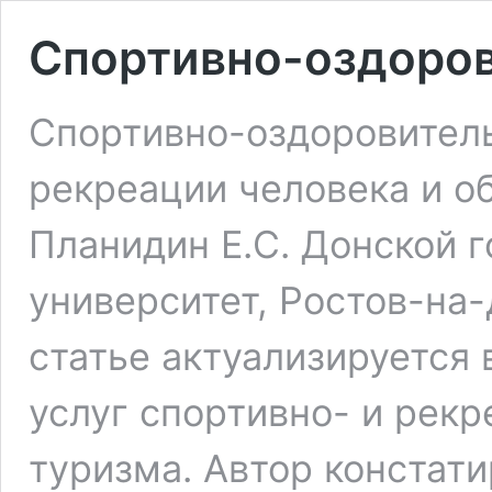
Спортивно-оздоро
Спортивно-оздоровител
рекреации человека и о
Планидин Е.С. Донской 
университет, Ростов-на-
статье актуализируется
услуг спортивно- и рек
туризма. Автор констати