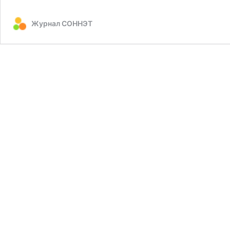
«В
рук
Журнал СОННЭТ