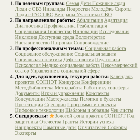
По целевым группам:
Семья
Дети
Пожилые люди
Люди с ОВЗ
Инвалиды
Подростки
Молодёжь
Сироты
Люди с РАС
ТЖС
Ветераны
Участники СВО
По направлениям работы:
Абилитация
Адаптация
Диагностика
Профилактика
Реабилитация
Социализация
Творчество
Инновации
Исследования
Инклюзия
Доступная среда
Волонтёрство
Наставничество
Патронаж
Сопровождение
По профессиональным темам:
Социальная работа
Социальное обслуживание
Социальная защита
Социальная политика
Дефектология
Педагогика
Психология
Медико-социальная работа
Некоммерческий
сектор
Управление в социальной сфере
Для идей, вдохновения, текущей работы:
Календарь
проектов СОННЭТ
Конкурсы
Конференции
Методбиблиотека
Методработа
Работнику соцсферы
Документы
Игры и упражнения
Конспекты
Консультации
Мастер-классы
Памятки и буклеты
Презентации
Сценарии
Программы и проекты
Цифровые технологии
Шаблоны и образцы
Чек-листы
Спецпроекты:
Золотой фонд практик СОННЭТ
Год
защитника Отечества
Гранты
Истории успеха
Нацпроекты
Памятные даты
От читателей
Собкоры
Эксперты