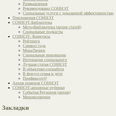
Размышления
Рекомендовано СОННЭТ
Социальные услуги с доказанной эффективностью
Приложения СОННЭТ
СОННЭТ-Библиотека
МетодБиблиотека (архив статей)
Социальные подкасты
СОННЭТ- Конкурсы
Рейтинги
Символ года
МираТворец
Социальные инновации
Интонации социального
Лучшая статья СОННЭТ
В объективе-соцработа
В фокусе-семья и дети
Профвысот@
Архив номеров СОННЭТ
СОННЭТ-архивные рубрики
События Регионов (архив)
Мировоззрение
Закладки