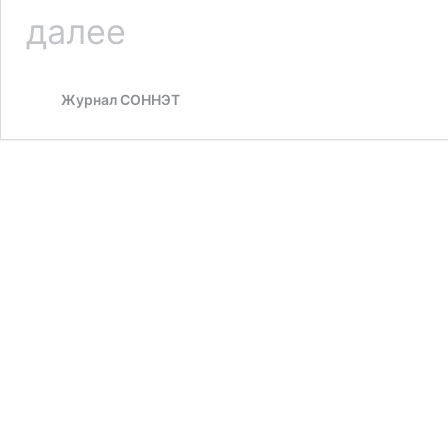
Нарушения
далее
сенсорной
интеграции
как
Журнал СОННЭТ
причина
плохого
поведения
ребенка