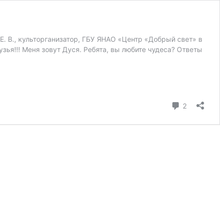
. В., культорганизатор, ГБУ ЯНАО «Центр «Добрый свет» в
я!!! Меня зовут Дуся. Ребята, вы любите чудеса? Ответы
коммента
2