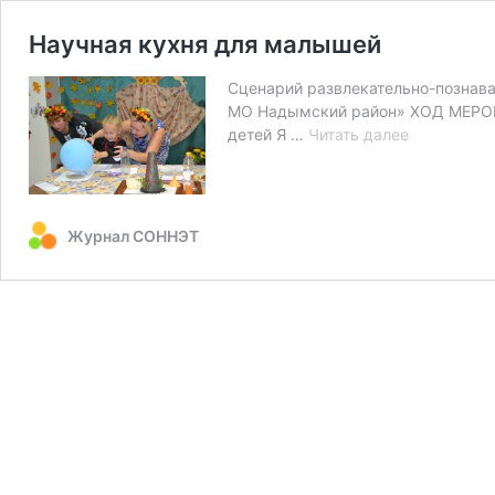
Научная кухня для малышей
Сценарий развлекательно-познава
МО Надымский район» ХОД МЕРОПРИ
Научная
детей Я …
Читать далее
кухня
для
малышей
Журнал СОННЭТ