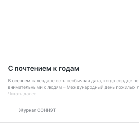
С почтением к годам
В осеннем календаре есть необычная дата, когда сердце пе
внимательными к людям – Международный день пожилых люд
С
Читать далее
почтением
к
Журнал СОННЭТ
годам