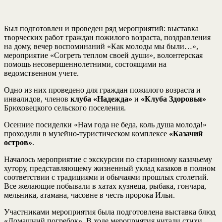
Был подготовлен и проведен ряд мероприятий: выставка
творческих работ граждан пожилого возраста, поздравления
на дому, вечер воспоминаний «Как молоды мы были…»,
мероприятие «Согреть теплом своей души», волонтерская
помощь несовершеннолетними, состоящими на
ведомственном учете.
Одно из них проведено для граждан пожилого возраста и
инвалидов, членов
клуба «Надежда»
и
«Клуба Здоровья»
Брюховецкого сельского поселения.
Осенние посиделки «Нам года не беда, коль душа молода!»
проходили в музейно-туристическом комплексе
«Казачий
остров»
.
Началось мероприятие с экскурсии по старинному казачьему
хутору, представляющему жизненный уклад казаков в полном
соответствии с традициями и обычаями прошлых столетий.
Все желающие побывали в хатах кузнеца, рыбака, гончара,
мельника, атамана, часовне в честь пророка Ильи.
Участниками мероприятия была подготовлена выставка блюд
«Домашний погребок». В ходе мероприятия читали стихи