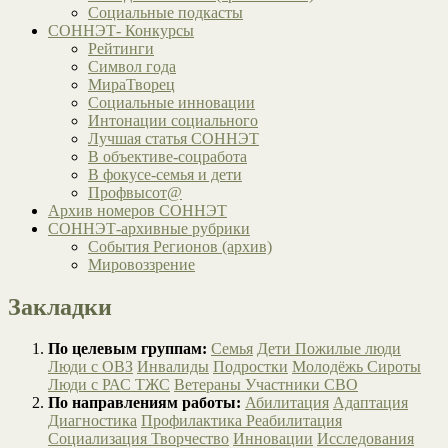
Социальные подкасты
СОННЭТ- Конкурсы
Рейтинги
Символ года
МираТворец
Социальные инновации
Интонации социального
Лучшая статья СОННЭТ
В объективе-соцработа
В фокусе-семья и дети
Профвысот@
Архив номеров СОННЭТ
СОННЭТ-архивные рубрики
События Регионов (архив)
Мировоззрение
Закладки
По целевым группам:
Семья
Дети
Пожилые люди
Люди с ОВЗ
Инвалиды
Подростки
Молодёжь
Сироты
Люди с РАС
ТЖС
Ветераны
Участники СВО
По направлениям работы:
Абилитация
Адаптация
Диагностика
Профилактика
Реабилитация
Социализация
Творчество
Инновации
Исследования