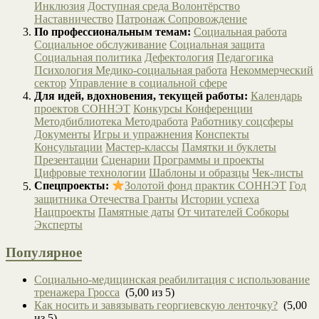
Инклюзия
Доступная среда
Волонтёрство
Наставничество
Патронаж
Сопровождение
По профессиональным темам:
Социальная работа
Социальное обслуживание
Социальная защита
Социальная политика
Дефектология
Педагогика
Психология
Медико-социальная работа
Некоммерческий
сектор
Управление в социальной сфере
Для идей, вдохновения, текущей работы:
Календарь
проектов СОННЭТ
Конкурсы
Конференции
Методбиблиотека
Методработа
Работнику соцсферы
Документы
Игры и упражнения
Конспекты
Консультации
Мастер-классы
Памятки и буклеты
Презентации
Сценарии
Программы и проекты
Цифровые технологии
Шаблоны и образцы
Чек-листы
Спецпроекты:
Золотой фонд практик СОННЭТ
Год
защитника Отечества
Гранты
Истории успеха
Нацпроекты
Памятные даты
От читателей
Собкоры
Эксперты
Популярное
Социально-медицинская реабилитация с использование
тренажера Гросса
(5,00 из 5)
Как носить и завязывать георгиевскую ленточку?
(5,00
из 5)