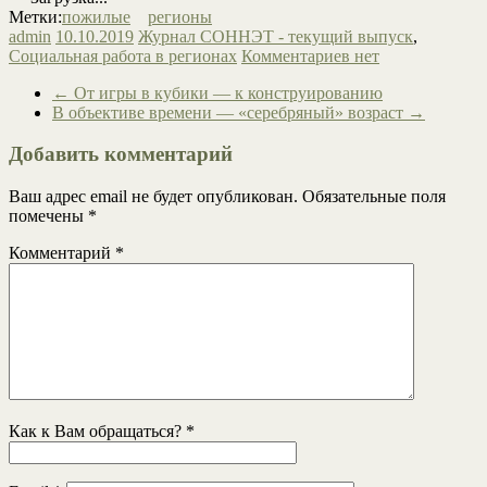
Метки:
пожилые
регионы
admin
10.10.2019
Журнал СОННЭТ - текущий выпуск
,
Социальная работа в регионах
Комментариев нет
←
От игры в кубики — к конструированию
В объективе времени — «серебряный» возраст
→
Добавить комментарий
Ваш адрес email не будет опубликован.
Обязательные поля
помечены
*
Комментарий
*
Как к Вам обращаться?
*