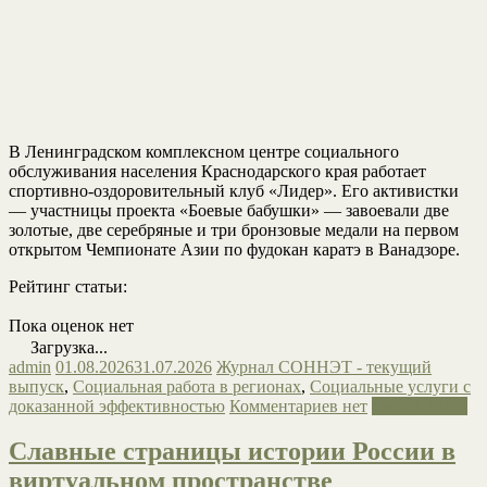
В Ленинградском комплексном центре социального
обслуживания населения Краснодарского края работает
спортивно-оздоровительный клуб «Лидер». Его активистки
— участницы проекта «Боевые бабушки» — завоевали две
золотые, две серебряные и три бронзовые медали на первом
открытом Чемпионате Азии по фудокан каратэ в Ванадзоре.
Рейтинг статьи:
Пока оценок нет
Загрузка...
admin
01.08.2026
31.07.2026
Журнал СОННЭТ - текущий
выпуск
,
Социальная работа в регионах
,
Социальные услуги с
доказанной эффективностью
Комментариев нет
Читать далее
Славные страницы истории России в
виртуальном пространстве