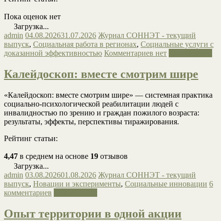
Пока оценок нет
Загрузка...
admin
04.08.2026
31.07.2026
Журнал СОННЭТ - текущий
выпуск
,
Социальная работа в регионах
,
Социальные услуги с
доказанной эффективностью
Комментариев нет
Читать далее
Калейдоскоп: вместе смотрим шире
«Калейдоскоп: вместе смотрим шире» — системная практика
социально-психологической реабилитации людей с
инвалидностью по зрению и граждан пожилого возраста:
результаты, эффекты, перспективы тиражирования.
Рейтинг статьи:
4,47
в среднем на основе
19
отзывов
Загрузка...
admin
03.08.2026
01.08.2026
Журнал СОННЭТ - текущий
выпуск
,
Новации и эксперименты
,
Социальные инновации
6
комментариев
Читать далее
Опыт территории в одной акции