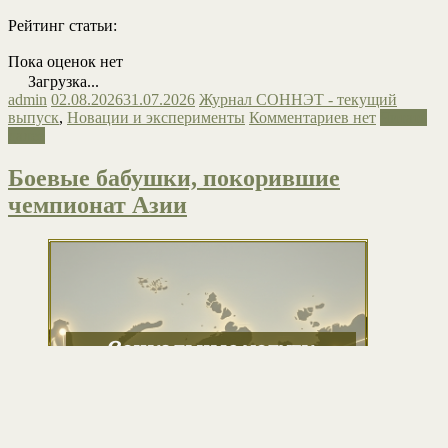
Рейтинг статьи:
Пока оценок нет
Загрузка...
admin
02.08.2026
31.07.2026
Журнал СОННЭТ - текущий
выпуск
,
Новации и эксперименты
Комментариев нет
Читать
далее
Боевые бабушки, покорившие
чемпионат Азии