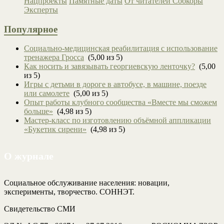
Нацпроекты
Памятные даты
От читателей
Собкоры
Эксперты
Популярное
Социально-медицинская реабилитация с использование
тренажера Гросса
(5,00 из 5)
Как носить и завязывать георгиевскую ленточку?
(5,00
из 5)
Игры с детьми в дороге в автобусе, в машине, поезде
или самолете
(5,00 из 5)
Опыт работы клубного сообщества «Вместе мы сможем
больше»
(4,98 из 5)
Мастер-класс по изготовлению объёмной аппликации
«Букетик сирени»
(4,98 из 5)
О журнале
Социальное обслуживание населения: новации,
эксперименты, творчество. СОННЭТ.
Свидетельство СМИ