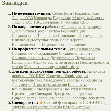
Закладки
По целевым группам:
Семья
Дети
Пожилые люди
Люди с ОВЗ
Инвалиды
Подростки
Молодёжь
Сироты
Люди с РАС
ТЖС
Ветераны
Участники СВО
По направлениям работы:
Абилитация
Адаптация
Диагностика
Профилактика
Реабилитация
Социализация
Творчество
Инновации
Исследования
Инклюзия
Доступная среда
Волонтёрство
Наставничество
Патронаж
Сопровождение
По профессиональным темам:
Социальная работа
Социальное обслуживание
Социальная защита
Социальная политика
Дефектология
Педагогика
Психология
Медико-социальная работа
Некоммерческий
сектор
Управление в социальной сфере
Для идей, вдохновения, текущей работы:
Календарь
проектов СОННЭТ
Конкурсы
Конференции
Методбиблиотека
Методработа
Работнику соцсферы
Документы
Игры и упражнения
Конспекты
Консультации
Мастер-классы
Памятки и буклеты
Презентации
Сценарии
Программы и проекты
Цифровые технологии
Шаблоны и образцы
Чек-листы
Спецпроекты:
Золотой фонд практик СОННЭТ
Год
защитника Отечества
Гранты
Истории успеха