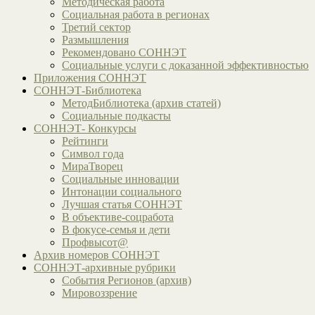
Методическая работа
Социальная работа в регионах
Третий сектор
Размышления
Рекомендовано СОННЭТ
Социальные услуги с доказанной эффективностью
Приложения СОННЭТ
СОННЭТ-Библиотека
МетодБиблиотека (архив статей)
Социальные подкасты
СОННЭТ- Конкурсы
Рейтинги
Символ года
МираТворец
Социальные инновации
Интонации социального
Лучшая статья СОННЭТ
В объективе-соцработа
В фокусе-семья и дети
Профвысот@
Архив номеров СОННЭТ
СОННЭТ-архивные рубрики
События Регионов (архив)
Мировоззрение