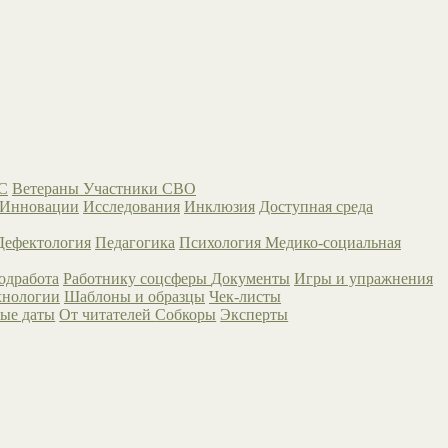
С
Ветераны
Участники СВО
Инновации
Исследования
Инклюзия
Доступная среда
Дефектология
Педагогика
Психология
Медико-социальная
одработа
Работнику соцсферы
Документы
Игры и упражнения
хнологии
Шаблоны и образцы
Чек-листы
ые даты
От читателей
Собкоры
Эксперты