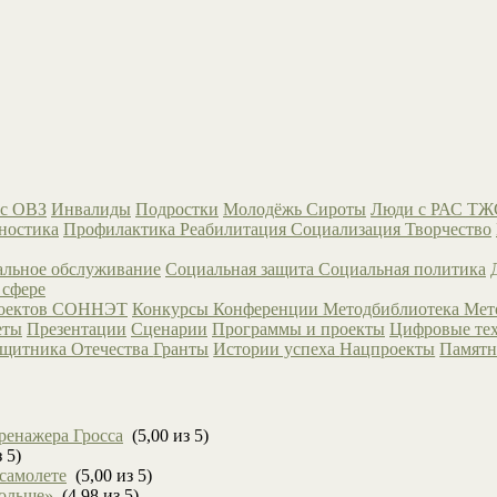
с ОВЗ
Инвалиды
Подростки
Молодёжь
Сироты
Люди с РАС
ТЖ
ностика
Профилактика
Реабилитация
Социализация
Творчество
льное обслуживание
Социальная защита
Социальная политика
 сфере
роектов СОННЭТ
Конкурсы
Конференции
Методбиблиотека
Мет
еты
Презентации
Сценарии
Программы и проекты
Цифровые те
ащитника Отечества
Гранты
Истории успеха
Нацпроекты
Памятн
ренажера Гросса
(5,00 из 5)
 5)
 самолете
(5,00 из 5)
больше»
(4,98 из 5)