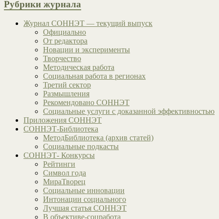
Рубрики журнала
Журнал СОННЭТ — текущий выпуск
Официально
От редактора
Новации и эксперименты
Творчество
Методическая работа
Социальная работа в регионах
Третий сектор
Размышления
Рекомендовано СОННЭТ
Социальные услуги с доказанной эффективностью
Приложения СОННЭТ
СОННЭТ-Библиотека
МетодБиблиотека (архив статей)
Социальные подкасты
СОННЭТ- Конкурсы
Рейтинги
Символ года
МираТворец
Социальные инновации
Интонации социального
Лучшая статья СОННЭТ
В объективе-соцработа