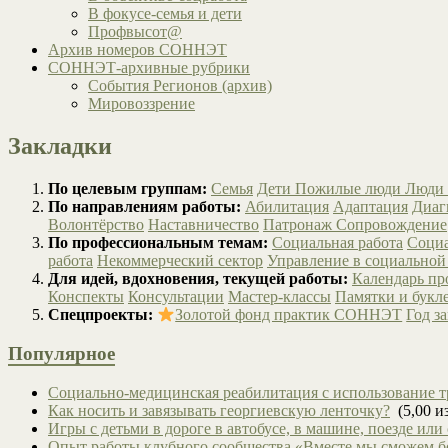
В фокусе-семья и дети
Профвысот@
Архив номеров СОННЭТ
СОННЭТ-архивные рубрики
События Регионов (архив)
Мировоззрение
Закладки
По целевым группам:
Семья
Дети
Пожилые люди
Люди 
По направлениям работы:
Абилитация
Адаптация
Диаг
Волонтёрство
Наставничество
Патронаж
Сопровождение
По профессиональным темам:
Социальная работа
Социа
работа
Некоммерческий сектор
Управление в социальной
Для идей, вдохновения, текущей работы:
Календарь п
Конспекты
Консультации
Мастер-классы
Памятки и букл
Спецпроекты:
Золотой фонд практик СОННЭТ
Год з
Популярное
Социально-медицинская реабилитация с использование т
Как носить и завязывать георгиевскую ленточку?
(5,00 из
Игры с детьми в дороге в автобусе, в машине, поезде или
Опыт работы клубного сообщества «Вместе мы сможем 