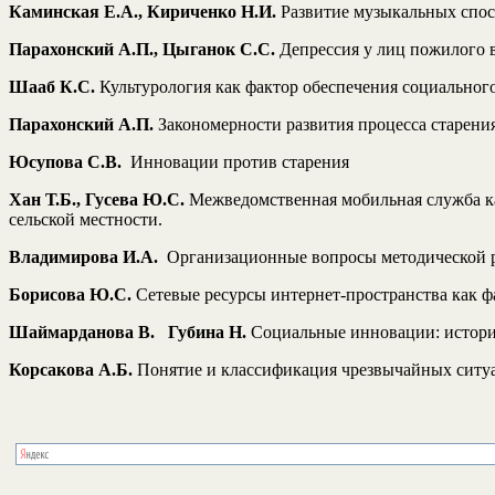
Каминская Е.А., Кириченко Н.И.
Развитие музыкальных спосо
Парахонский А.П., Цыганок С.С.
Депрессия у лиц пожилого в
Шааб К.С.
Культурология как фактор обеспечения социальног
Парахонский А.П.
Закономерности развития процесса старени
Юсупова С.В.
Инновации против старения
Хан Т.Б., Гусева Ю.С.
Межведомственная мобильная служба ка
сельской местности.
Владимирова И.А.
Организационные вопросы методической р
Борисова Ю.С.
Сетевые ресурсы интернет-пространства как ф
Шаймарданова В. Губина Н.
Социальные инновации: истори
Корсакова А.Б.
Понятие и классификация чрезвычайных ситу