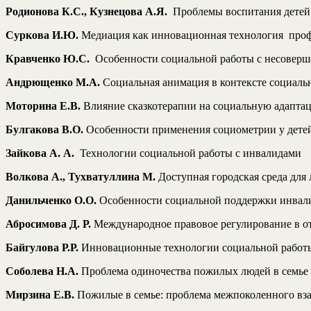
Родионова К.С., Кузнецова А.Я.
Проблемы воспитания детей 
Суркова И.Ю.
Медиация как инновационная технология профи
Кравченко Ю.С.
Особенности социальной работы с несовер
Андрющенко М.А.
Социальная анимация в контексте социаль
Моторина Е.В.
Влияние сказкотерапии на социальную адапта
Булгакова В.О.
Особенности применения социометрии у детей
Зайкова А. А.
Технологии социальной работы с инвалидами
Волкова А., Тухватуллина М.
Доступная городская среда для
Данильченко О.О.
Особенности социальной поддержки инвали
Абросимова Д. Р.
Международное правовое регулирование в о
Байгулова Р.Р.
Инновационные технологии социальной работ
Соболева Н.А.
Проблема одиночества пожилых людей в семье
Мирзина Е.В.
Пожилые в семье: проблема межпоколенного вз