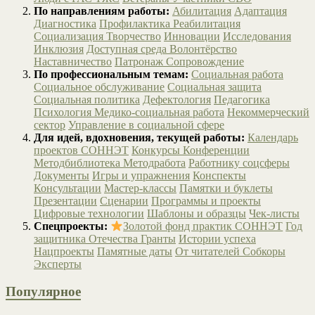
По направлениям работы:
Абилитация
Адаптация
Диагностика
Профилактика
Реабилитация
Социализация
Творчество
Инновации
Исследования
Инклюзия
Доступная среда
Волонтёрство
Наставничество
Патронаж
Сопровождение
По профессиональным темам:
Социальная работа
Социальное обслуживание
Социальная защита
Социальная политика
Дефектология
Педагогика
Психология
Медико-социальная работа
Некоммерческий
сектор
Управление в социальной сфере
Для идей, вдохновения, текущей работы:
Календарь
проектов СОННЭТ
Конкурсы
Конференции
Методбиблиотека
Методработа
Работнику соцсферы
Документы
Игры и упражнения
Конспекты
Консультации
Мастер-классы
Памятки и буклеты
Презентации
Сценарии
Программы и проекты
Цифровые технологии
Шаблоны и образцы
Чек-листы
Спецпроекты:
Золотой фонд практик СОННЭТ
Год
защитника Отечества
Гранты
Истории успеха
Нацпроекты
Памятные даты
От читателей
Собкоры
Эксперты
Популярное