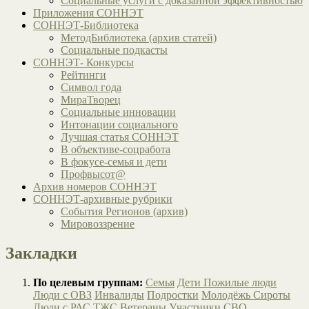
Социальные услуги с доказанной эффективностью
Приложения СОННЭТ
СОННЭТ-Библиотека
МетодБиблиотека (архив статей)
Социальные подкасты
СОННЭТ- Конкурсы
Рейтинги
Символ года
МираТворец
Социальные инновации
Интонации социального
Лучшая статья СОННЭТ
В объективе-соцработа
В фокусе-семья и дети
Профвысот@
Архив номеров СОННЭТ
СОННЭТ-архивные рубрики
События Регионов (архив)
Мировоззрение
Закладки
По целевым группам:
Семья
Дети
Пожилые люди
Люди с ОВЗ
Инвалиды
Подростки
Молодёжь
Сироты
Люди с РАС
ТЖС
Ветераны
Участники СВО