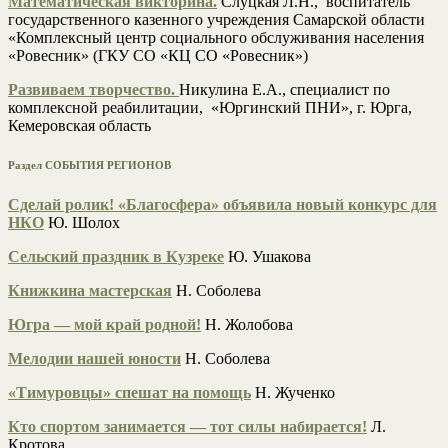
Математическая викторина.
Слуцкая Л.Н., воспитатель
государственного казенного учреждения Самарской области
«Комплексный центр социального обслуживания населения
«Ровесник» (ГКУ СО «КЦ СО «Ровесник»)
Развиваем творчество.
Никулина Е.А., специалист по
комплексной реабилитации, «Юргинский ПНИ», г. Юрга,
Кемеровская область
Раздел СОБЫТИЯ РЕГИОНОВ
Сделай ролик! «Благосфера» объявила новый конкурс для
НКО
Ю. Шолох
Сельский праздник в Кузреке
Ю. Ушакова
Книжкина мастерская
Н. Соболева
Югра — мой край родной!
Н. Жолобова
Мелодии нашей юности
Н. Соболева
«Тимуровцы» спешат на помощь
Н. Жученко
Кто спортом занимается — тот силы набирается!
Л.
Кротова