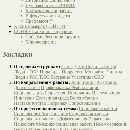
Интонации социального
Лучшая статья СОННЭТ
В объективе-соцработа
В фокусе-семья и дети
Профвысот@
Архив номеров СОННЭТ
СОННЭТ-архивные рубрики
События Регионов (архив)
Мировоззрение
Закладки
По целевым группам:
Семья
Дети
Пожилые люди
Люди с ОВЗ
Инвалиды
Подростки
Молодёжь
Сироты
Люди с РАС
ТЖС
Ветераны
Участники СВО
По направлениям работы:
Абилитация
Адаптация
Диагностика
Профилактика
Реабилитация
Социализация
Творчество
Инновации
Исследования
Инклюзия
Доступная среда
Волонтёрство
Наставничество
Патронаж
Сопровождение
По профессиональным темам:
Социальная работа
Социальное обслуживание
Социальная защита
Социальная политика
Дефектология
Педагогика
Психология
Медико-социальная работа
Некоммерческий
сектор
Управление в социальной сфере