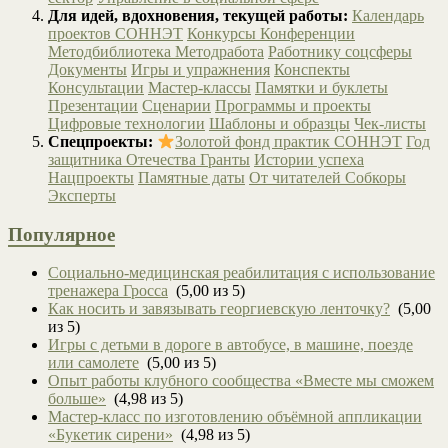
Для идей, вдохновения, текущей работы:
Календарь
проектов СОННЭТ
Конкурсы
Конференции
Методбиблиотека
Методработа
Работнику соцсферы
Документы
Игры и упражнения
Конспекты
Консультации
Мастер-классы
Памятки и буклеты
Презентации
Сценарии
Программы и проекты
Цифровые технологии
Шаблоны и образцы
Чек-листы
Спецпроекты:
Золотой фонд практик СОННЭТ
Год
защитника Отечества
Гранты
Истории успеха
Нацпроекты
Памятные даты
От читателей
Собкоры
Эксперты
Популярное
Социально-медицинская реабилитация с использование
тренажера Гросса
(5,00 из 5)
Как носить и завязывать георгиевскую ленточку?
(5,00
из 5)
Игры с детьми в дороге в автобусе, в машине, поезде
или самолете
(5,00 из 5)
Опыт работы клубного сообщества «Вместе мы сможем
больше»
(4,98 из 5)
Мастер-класс по изготовлению объёмной аппликации
«Букетик сирени»
(4,98 из 5)