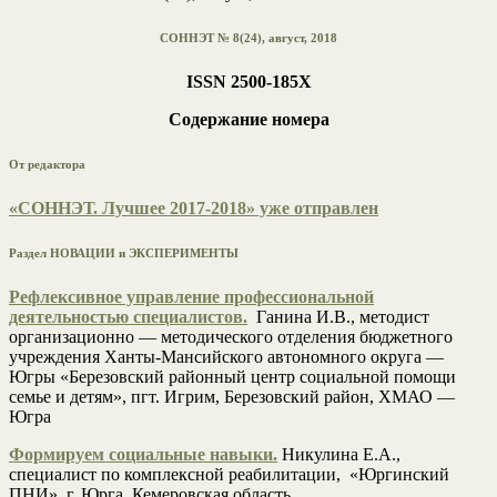
СОННЭТ № 8(24), август, 2018
ISSN 2500-185Х
Содержание номера
От редактора
«СОННЭТ. Лучшее 2017-2018» уже отправлен
Раздел НОВАЦИИ и ЭКСПЕРИМЕНТЫ
Рефлексивное управление профессиональной
деятельностью специалистов.
Ганина И.В., методист
организационно — методического отделения бюджетного
учреждения Ханты-Мансийского автономного округа —
Югры «Березовский районный центр социальной помощи
семье и детям», пгт. Игрим, Березовский район, ХМАО —
Югра
Формируем социальные навыки.
Никулина Е.А.,
специалист по комплексной реабилитации, «Юргинский
ПНИ», г. Юрга, Кемеровская область