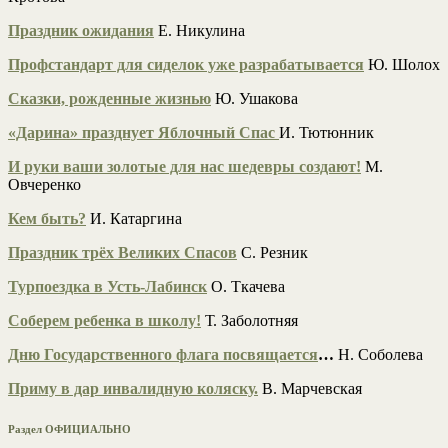
Праздник ожидания
Е. Никулина
Профстандарт для сиделок уже разрабатывается
Ю. Шолох
Сказки, рожденные жизнью
Ю. Ушакова
«Дарина» празднует Яблочный Спас
И. Тютюнник
И руки ваши золотые для нас шедевры создают!
М.
Овчеренко
Кем быть?
И. Катаргина
Праздник трёх Великих Спасов
С. Резник
Турпоездка в Усть-Лабинск
О. Ткачева
Соберем ребенка в школу!
Т. Заболотняя
Дню Государственного флага посвящается
…
Н. Соболева
Приму в дар инвалидную коляску.
В. Марчевская
Раздел ОФИЦИАЛЬНО