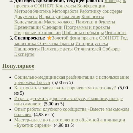
Для идей, вдохновения, текущей работы:
Календарь
проектов СОННЭТ
Конкурсы
Конференции
Методбиблиотека
Методработа
Работнику соцсферы
Документы
Игры и упражнения
Конспекты
Консультации
Мастер-классы
Памятки и буклеты
Презентации
Сценарии
Программы и проекты
Цифровые технологии
Шаблоны и образцы
Чек-листы
Спецпроекты:
Золотой фонд практик СОННЭТ
Год
защитника Отечества
Гранты
Истории успеха
Нацпроекты
Памятные даты
От читателей
Собкоры
Эксперты
Популярное
Социально-медицинская реабилитация с использование
тренажера Гросса
(5,00 из 5)
Как носить и завязывать георгиевскую ленточку?
(5,00
из 5)
Игры с детьми в дороге в автобусе, в машине, поезде
или самолете
(5,00 из 5)
Опыт работы клубного сообщества «Вместе мы сможем
больше»
(4,98 из 5)
Мастер-класс по изготовлению объёмной аппликации
«Букетик сирени»
(4,98 из 5)