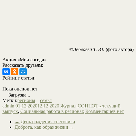
©Лебедева Т. Ю.
(фото автора)
Акция «Мои соседи»
Рассказать друзьям:
Рейтинг статьи:
Пока оценок нет
Загрузка...
Метки:
регионы
семья
admin
01.12.2020
12.12.2020
Журнал СОННЭТ - текущий
выпуск
,
Социальная работа в регионах
Комментариев нет
←
День рождения снеговика
Доброта, как образ жизни
→