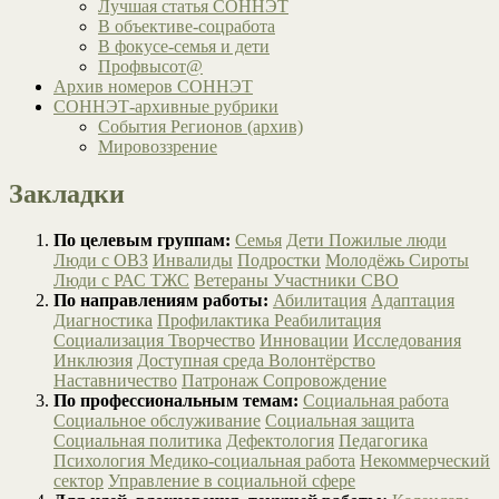
Лучшая статья СОННЭТ
В объективе-соцработа
В фокусе-семья и дети
Профвысот@
Архив номеров СОННЭТ
СОННЭТ-архивные рубрики
События Регионов (архив)
Мировоззрение
Закладки
По целевым группам:
Семья
Дети
Пожилые люди
Люди с ОВЗ
Инвалиды
Подростки
Молодёжь
Сироты
Люди с РАС
ТЖС
Ветераны
Участники СВО
По направлениям работы:
Абилитация
Адаптация
Диагностика
Профилактика
Реабилитация
Социализация
Творчество
Инновации
Исследования
Инклюзия
Доступная среда
Волонтёрство
Наставничество
Патронаж
Сопровождение
По профессиональным темам:
Социальная работа
Социальное обслуживание
Социальная защита
Социальная политика
Дефектология
Педагогика
Психология
Медико-социальная работа
Некоммерческий
сектор
Управление в социальной сфере