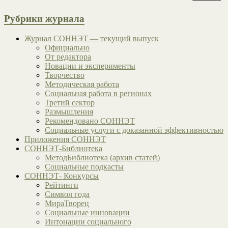
Рубрики журнала
Журнал СОННЭТ — текущий выпуск
Официально
От редактора
Новации и эксперименты
Творчество
Методическая работа
Социальная работа в регионах
Третий сектор
Размышления
Рекомендовано СОННЭТ
Социальные услуги с доказанной эффективностью
Приложения СОННЭТ
СОННЭТ-Библиотека
МетодБиблиотека (архив статей)
Социальные подкасты
СОННЭТ- Конкурсы
Рейтинги
Символ года
МираТворец
Социальные инновации
Интонации социального