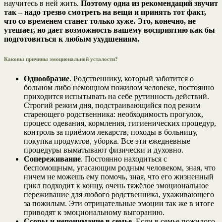
научитесь в ней жить.
Поэтому одна из рекомендаций звучит
так – надо трезво смотреть на вещи и принять тот факт,
что со временем станет только хуже. Это, конечно, не
утешает, но дает возможность вашему восприятию как бы
подготовиться к любым ухудшениям.
Каковы причины эмоциональной усталости?
Однообразие
. Родственнику, который заботится о
больном либо немощном пожилом человеке, постоянно
приходится испытывать на себе рутинность действий.
Строгий режим дня, подстраивающийся под режим
стареющего родственника: необходимость прогулок,
процесс одевания, кормления, гигиенических процедур,
контроль за приёмом лекарств, походы в больницу,
покупка продуктов, уборка. Все эти ежедневные
процедуры выматывают физически и духовно.
Сопереживание
. Постоянно находиться с
беспомощным, угасающим родным человеком, зная, что
ничем не можешь ему помочь, зная, что его жизненный
цикл подходит к концу, очень тяжёлое эмоциональное
переживание для любого родственника, ухаживающего
за пожилым. Эти отрицательные эмоции так же в итоге
приводят к эмоциональному выгоранию.
Ссоры и непонимание в семье
. Если в семье пожилого