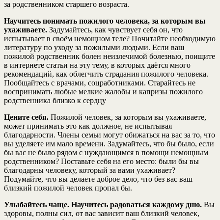
за родственником старшего возраста.
Научитесь понимать пожилого человека, за которым вы
ухаживаете.
Задумайтесь, как чувствует себя он, что
испытывает в своём немощном теле? Почитайте необходимую
литературу по уходу за пожилыми людьми. Если ваш
пожилой родственник болен неизлечимой болезнью, поищите
в интернете статьи на эту тему, в которых даётся много
рекомендаций, как облегчить страдания пожилого человека.
Пообщайтесь с врачами, соцработниками. Старайтесь не
воспринимать любые мелкие жалобы и капризы пожилого
родственника близко к сердцу
Цените себя.
Пожилой человек, за которым вы ухаживаете,
может принимать это как должное, не испытывая
благодарности. Члены семьи могут обижаться на вас за то, что
вы уделяете им мало времени. Задумайтесь, что бы было, если
бы вас не было рядом с нуждающимся в помощи немощным
родственником? Поставьте себя на его место: были бы вы
благодарны человеку, который за вами ухаживает?
Подумайте, что вы делаете доброе дело, что без вас ваш
близкий пожилой человек пропал бы.
Улыбайтесь чаще. Научитесь радоваться каждому дню.
Вы
здоровы, полны сил, от вас зависит ваш близкий человек,