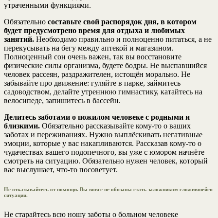
утраченными функциями.
Обязательно
составьте свой распорядок дня, в котором
будет предусмотрено время для отдыха и любимых
занятий.
Необходимо правильно и полноценно питаться, а не
перекусывать на бегу между аптекой и магазином.
Полноценный сон очень важен, так вы восстановите
физические силы организма, будете бодры. Не выспавшийся
человек рассеян, раздражителен, истощён морально. Не
забывайте про движение: гуляйте в парке, займитесь
садоводством, делайте утреннюю гимнастику, катайтесь на
велосипеде, запишитесь в бассейн.
Делитесь заботами о пожилом человеке с родными и
близкими.
Обязательно рассказывайте кому-то о ваших
заботах и переживаниях. Нужно выплёскивать негативные
эмоции, которые у вас накапливаются. Рассказав кому-то о
чудачествах вашего подопечного, вы уже с юмором начнёте
смотреть на ситуацию. Обязательно нужен человек, который
вас выслушает, что-то посоветует.
Не отказывайтесь от помощи. Вы вовсе не обязаны стать заложником сложившейся
ситуации.
Не старайтесь всю ношу заботы о больном человеке