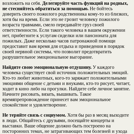
возложить на себя.
Делегируйте часть функций на родных,
не стесняйтесь обратиться за помощью.
Не бойтесь
доверить своего пожилого родственника кому-то из близких,
хотя бы на время. Если это не грозит человеку пожилого
возраста травмами, смело передавайте груз своей
ответственности. Если такого человека в вашем окружении
нет, прибегните к услугам сиделки или пансионата для
пожилых. Даже несколько часов патронажной помощи
предоставит вам время для отдыха и приведения в порядок
своей нервной системы, что позволит предотвратить
разрушительное эмоциональное выгорание.
Найдите свою эмоциональную отдушину.
У каждого
человека существует свой источник положительных эмоций.
Кто-то любит животных, кого-то заряжает положительными
эмоциями общение с детьми и внуками, кто-то рисует, читает,
ходит в кино либо на прогулки. Найдите себе личное занятие.
Начните рисовать, вязать, вышивать. Такое
времяпрепровождение принесет вам эмоциональное
спокойствие и удовлетворение.
Не теряйте связь с социумом.
Хотя бы раз в месяц выходите
в люди. Общайтесь с друзьями, посещайте концерты и
выставки. Ваше общение должно быть построено на
посторонних темах, не затрагивающих тем болезней и ухода