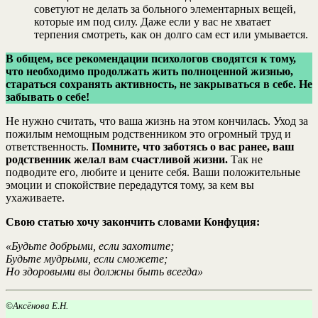
советуют не делать за больного элементарных вещей,
которые им под силу. Даже если у вас не хватает
терпения смотреть, как он долго сам ест или умывается.
В общем, все рекомендации психологов сводятся к тому,
что необходимо продолжать жить полноценной жизнью,
стараться сохранять активность, не закрываться в себе. Не
забывать о себе!
Не нужно считать, что ваша жизнь на этом кончилась. Уход за
пожилым немощным родственником это огромный труд и
ответственность.
Помните, что заботясь о вас ранее, ваш
родственник желал вам счастливой жизни.
Так не
подводите его, любите и цените себя. Ваши положительные
эмоции и спокойствие передадутся тому, за кем вы
ухаживаете.
Свою статью хочу закончить словами Конфуция:
«Будьте добрыми, если захотите;
Будьте мудрыми, если сможете;
Но здоровыми вы должны быть всегда»
©Аксёнова Е.Н.