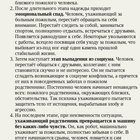
близкого пожилого человека.
После длительного этапа надежды приходит
эмоциональный спад.
Человек, ухаживающий за
больным пожилым, перестаёт обращать на себя
внимание. Перестаёт следить за собой, заниматься
спортом, полноценно отдыхать, встречаться с друзьями.
Появляется равнодушие к себе. Некоторые увольняются
с работы, всецело посвящая себя уходу за пожилым, что
выбивает из-под ног ещё один камень прошлой
стабильной жизни.
Затем наступает
этап выпадения из социума
. Человек
перестаёт общаться с друзьями, коллегами: с ним
становится скучно и не интересно. Он не пытается
сгладить возникающие в социуме конфликты, а прячется
от них в повседневных заботах о пожилом
родственнике. Постепенно человек начинает ненавидеть
всех: пожилого родственника, окружающих близких,
обстоятельства. Так психика ухаживающего пытается
защитить тело от истощения, вырабатывая злобу и
агрессию.
На последнем этапе, при неизменности ситуации,
ухаживающий родственник превращается в машину
без каких-либо чувств.
Он, как робот, машинально
ухаживает за пожилым, полностью забывая о себе. В
итоге начинаются срывы, человек ломается и сам