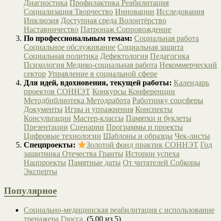
Диагностика
Профилактика
Реабилитация
Социализация
Творчество
Инновации
Исследования
Инклюзия
Доступная среда
Волонтёрство
Наставничество
Патронаж
Сопровождение
По профессиональным темам:
Социальная работа
Социальное обслуживание
Социальная защита
Социальная политика
Дефектология
Педагогика
Психология
Медико-социальная работа
Некоммерческий
сектор
Управление в социальной сфере
Для идей, вдохновения, текущей работы:
Календарь
проектов СОННЭТ
Конкурсы
Конференции
Методбиблиотека
Методработа
Работнику соцсферы
Документы
Игры и упражнения
Конспекты
Консультации
Мастер-классы
Памятки и буклеты
Презентации
Сценарии
Программы и проекты
Цифровые технологии
Шаблоны и образцы
Чек-листы
Спецпроекты:
Золотой фонд практик СОННЭТ
Год
защитника Отечества
Гранты
Истории успеха
Нацпроекты
Памятные даты
От читателей
Собкоры
Эксперты
Популярное
Социально-медицинская реабилитация с использование
тренажера Гросса
(5,00 из 5)