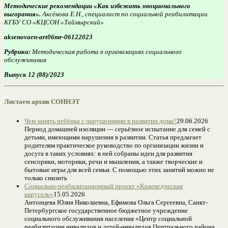
Методические рекомендации «Как избежать эмоционального
выгорания».
Аксёнова Е.Н., специалист по социальной реабилитации
КГБУ СО «КЦСОН «Таймырский»
aksenovaen-art06mr-06122023
Рубрика:
Методическая работа в организациях социального
обслуживания
Выпуск 12 (88)/2023
Листаем архив СОННЭТ
Чем занять ребёнка с нарушениями в развитии дома?
29.06.2026
Период домашней изоляции — серьёзное испытание для семей с
детьми, имеющими нарушения в развитии. Статья предлагает
родителям практическое руководство по организации жизни и
досуга в таких условиях: в ней собраны идеи для развития
сенсорики, моторики, речи и мышления, а также творческие и
бытовые игры для всей семьи. С помощью этих занятий можно не
только снизить
Социально-реабилитационный проект «Краеведческая
карусель»
15.05.2026
Антонцева Юлия Николаевна, Ефимова Ольга Сергеевна, Санкт-
Петербургское государственное бюджетное учреждение
социального обслуживания населения «Центр социальной
реабилитации инвалидов и детей-инвалидов Центрального района