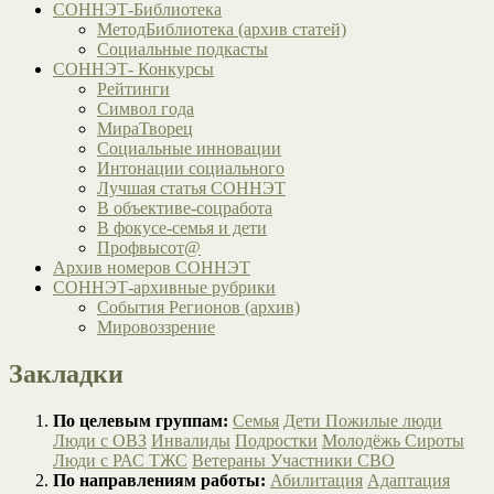
СОННЭТ-Библиотека
МетодБиблиотека (архив статей)
Социальные подкасты
СОННЭТ- Конкурсы
Рейтинги
Символ года
МираТворец
Социальные инновации
Интонации социального
Лучшая статья СОННЭТ
В объективе-соцработа
В фокусе-семья и дети
Профвысот@
Архив номеров СОННЭТ
СОННЭТ-архивные рубрики
События Регионов (архив)
Мировоззрение
Закладки
По целевым группам:
Семья
Дети
Пожилые люди
Люди с ОВЗ
Инвалиды
Подростки
Молодёжь
Сироты
Люди с РАС
ТЖС
Ветераны
Участники СВО
По направлениям работы:
Абилитация
Адаптация