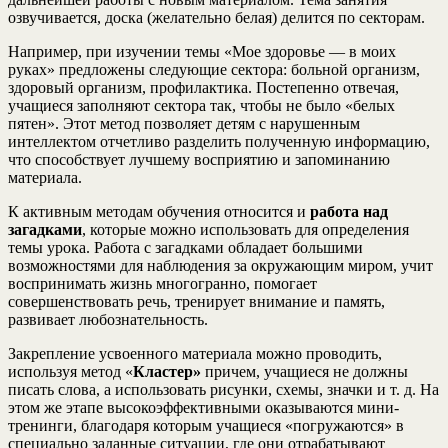
озвучивается, доска (желательно белая) делится по секторам.
Например, при изучении темы «Мое здоровье — в моих
руках» предложены следующие сектора: больной организм,
здоровый организм, профилактика. Постепенно отвечая,
учащиеся заполняют сектора так, чтобы не было «белых
пятен». Этот метод позволяет детям с нарушенным
интеллектом отчетливо разделить полученную информацию,
что способствует лучшему восприятию и запоминанию
материала.
К активным методам обучения относится и
работа над
загадками
, которые можно использовать для определения
темы урока. Работа с загадками обладает большими
возможностями для наблюдения за окружающим миром, учит
воспринимать жизнь многогранно, помогает
совершенствовать речь, тренирует внимание и память,
развивает любознательность.
Закрепление усвоенного материала можно проводить,
используя метод «
Кластер»
причем, учащиеся не должны
писать слова, а использовать рисунки, схемы, значки и т. д. На
этом же этапе высокоэффективными оказываются мини-
тренинги, благодаря которым учащиеся «погружаются» в
специально заданные ситуации, где они отрабатывают