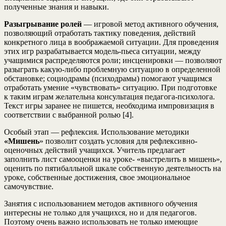
полученные знания и навыки.
Разыгрывание ролей
— игровой метод активного обучения,
позволяющий отработать тактику поведения, действий
конкретного лица в воображаемой ситуации. Для проведения
этих игр разрабатывается модель-пьеса ситуации, между
учащимися распределяются роли; инсценировки — позволяют
разыграть какую-либо проблемную ситуацию в определенной
обстановке; социодрамы (психодрамы) помогают учащимся
отработать умение «чувствовать» ситуацию. При подготовке
к таким играм желательна консультация педагога-психолога.
Текст игры заранее не пишется, необходима импровизация в
соответствии с выбранной ролью [4].
Особый этап — рефлексия. Использование методики
«Мишень
» позволит создать условия для рефлексивно-
оценочных действий учащихся. Учитель предлагает
заполнить лист самооценки на уроке- «выстрелить в мишень»,
оценить по пятибалльной шкале собственную деятельность на
уроке, собственные достижения, свое эмоциональное
самочувствие.
Занятия c использованием методов активного обучения
интересны не только для учащихся, нo и для педагогов.
Поэтому очень важно использовать не только имеющие