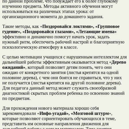
по данной проблеме, что побуждает его к более глубокому
изучению предмета. Методы aктивного обучения могут
использоваться на различных этапах урока: от
организационного момента до домашнего задания.
Такие методы, как «
Поздоровайся локтями», «Групповое
гудение», «Поздоровайся глазами», «Летающие имена»
эффективно и динамично помогут начать урок, задать
нужный ритм, обеспечить рабочий настрой и благоприятную
психологическую атмосферу в классе.
C целью мотивации учащихся с нарушенным интеллектом для
дальнейшей работы эффективным оказывается метод «
Дерево
ожиданий»
, который позволяет детям понять, чего они
ожидаю от конкретного занятия (листья крепятся на одной
половине дерева), с чем они боятся не справиться, что у них
не получается (листья крепятся на другой половине дерева).
Для педагога данный метод может служить своеобразной
диагностикой скрытых проблем ребенка по освоению знаний
по предметам.
Для прохождения нового материала хорошо себя
зарекомендовали «
Инфо-угадай», «Мозговой штурм
»,
которые позволяют сориентировать обучающихся в теме,
представить им основные направления движения для
дальнейшей работы с новым материалом. Тема занятия