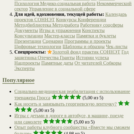
Психология
Медико-социальная работа
Некоммерческий
сектор
Управление в социальной сфере
Для идей, вдохновения, текущей работы:
Календарь
проектов СОННЭТ
Конкурсы
Конференции
Методбиблиотека
Методработа
Работнику соцсферы
Документы
Игры и упражнения
Конспекты
Консультации
Мастер-классы
Памятки и буклеты
Презентации
Сценарии
Программы и проекты
Цифровые технологии
Шаблоны и образцы
Чек-листы
Спецпроекты:
Золотой фонд практик СОННЭТ
Год
защитника Отечества
Гранты
Истории успеха
Нацпроекты
Памятные даты
От читателей
Собкоры
Эксперты
Популярное
Социально-медицинская реабилитация с использование
тренажера Гросса
(5,00 из 5)
Как носить и завязывать георгиевскую ленточку?
(5,00 из 5)
Игры с детьми в дороге в автобусе, в машине, поезде
или самолете
(5,00 из 5)
Опыт работы клубного сообщества «Вместе мы сможем
больше»
(4,98 из 5)