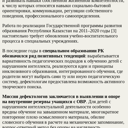
и развивать навыки собственной жизненной компетентности,
к числу которых относятся навыки социально-бытовой
ориентировки, коммуникации, регуляции собственного
поведения, профессионального самоопределения.
Работа по реализации Государственной программы развития
образования Республики Казахстан на 2011–2020 годы [3]
настоятельно требует обновления учебно-воспитательного
процесса в специальных учреждениях.
В последние годы в
специальном образовании РК
обозначился ряд позитивных тенденций
: вырабатывается
вариативность педагогических подходов к обучению детей с
нарушением интеллекта, реализуются идеи и принципы
инклюзивного образования, интегрированного обучения, где
родители могут выбрать сами ту или иную педагогическую
систему, дефектологам предоставлена возможность активного
творческого поиска.
Миссия дефектологов заключается в выявлении и опоре
на внутренние резервы учащихся с ОВР
. Для детей с
нарушением интеллектуальной деятельности особенно
вредны обучение на завышенном материале, многократное
повторение плохо осмысленного материала, обилие
словесного обучения в расчете на механическое запоминание,
вопрос-ответный метод без опоры на наглядность,