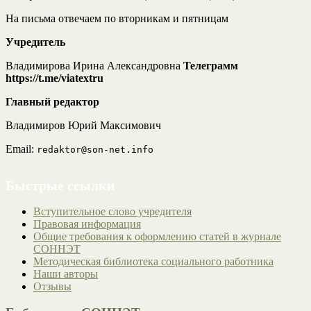
На письма отвечаем по вторникам и пятницам
Учредитель
Владимирова Ирина Александровна
Телеграмм
https://t.me/viatextru
Главный редактор
Владимиров Юрий Максимович
Email:
redaktor@son-net.info
Быстрые ссылки
Вступительное слово учредителя
Правовая информация
Общие требования к оформлению статей в журнале
СОННЭТ
Методическая библиотека социального работника
Наши авторы
Отзывы