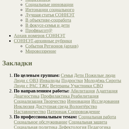
Социальные инновации
Интонации социального
Лучшая статья СОННЭТ
В объективе-соцработа
В фокусе-семья и дети
Профвысот@
Архив номеров СОННЭТ
СОННЭТ-архивные рубрики
События Регионов (архив)
Мировоззрение
Закладки
По целевым группам:
Семья
Дети
Пожилые люди
Люди с ОВЗ
Инвалиды
Подростки
Молодёжь
Сироты
Люди с РАС
ТЖС
Ветераны
Участники СВО
По направлениям работы:
Абилитация
Адаптация
Диагностика
Профилактика
Реабилитация
Социализация
Творчество
Инновации
Исследования
Инклюзия
Доступная среда
Волонтёрство
Наставничество
Патронаж
Сопровождение
По профессиональным темам:
Социальная работа
Социальное обслуживание
Социальная защита
Социальная политика
Дефектология
Педагогика