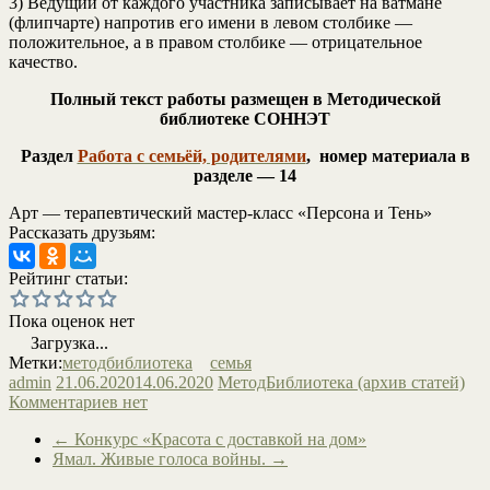
3) Ведущий от каждого участника записывает на ватмане
(флипчарте) напротив его имени в левом столбике —
положительное, а в правом столбике — отрицательное
качество.
Полный текст работы размещен в Методической
библиотеке СОННЭТ
Раздел
Работа с семьёй, родителями
, номер материала в
разделе — 14
Арт — терапевтический мастер-класс «Персона и Тень»
Рассказать друзьям:
Рейтинг статьи:
Пока оценок нет
Загрузка...
Метки:
методбиблиотека
семья
admin
21.06.2020
14.06.2020
МетодБиблиотека (архив статей)
Комментариев нет
←
Конкурс «Красота с доставкой на дом»
Ямал. Живые голоса войны.
→