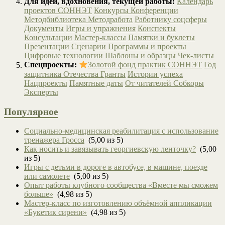
Для идей, вдохновения, текущей работы:
Календарь
проектов СОННЭТ
Конкурсы
Конференции
Методбиблиотека
Методработа
Работнику соцсферы
Документы
Игры и упражнения
Конспекты
Консультации
Мастер-классы
Памятки и буклеты
Презентации
Сценарии
Программы и проекты
Цифровые технологии
Шаблоны и образцы
Чек-листы
Спецпроекты:
Золотой фонд практик СОННЭТ
Год
защитника Отечества
Гранты
Истории успеха
Нацпроекты
Памятные даты
От читателей
Собкоры
Эксперты
Популярное
Социально-медицинская реабилитация с использование
тренажера Гросса
(5,00 из 5)
Как носить и завязывать георгиевскую ленточку?
(5,00
из 5)
Игры с детьми в дороге в автобусе, в машине, поезде
или самолете
(5,00 из 5)
Опыт работы клубного сообщества «Вместе мы сможем
больше»
(4,98 из 5)
Мастер-класс по изготовлению объёмной аппликации
«Букетик сирени»
(4,98 из 5)