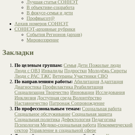
Лучшая статья СОННЭТ
В объективе-соцработа
В фокусе-семья и дети
Профвысот@
Архив номеров СОННЭТ
СОННЭТ-архивные рубрики
События Регионов (архив)
Мировоззрение
Закладки
По целевым группам:
Семья
Дети
Пожилые люди
Люди с ОВЗ
Инвалиды
Подростки
Молодёжь
Сироты
Люди с РАС
ТЖС
Ветераны
Участники СВО
По направлениям работы:
Абилитация
Адаптация
Диагностика
Профилактика
Реабилитация
Социализация
Творчество
Инновации
Исследования
Инклюзия
Доступная среда
Волонтёрство
Наставничество
Патронаж
Сопровождение
По профессиональным темам:
Социальная работа
Социальное обслуживание
Социальная защита
Социальная политика
Дефектология
Педагогика
Психология
Медико-социальная работа
Некоммерческий
сектор
Управление в социальной сфере