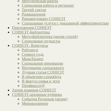
Методическая работа
Социальная работа в регионах
Третий сектор
Размышления
Рекомендовано СОННЭТ
Социальные услуги с доказанной эффективностью
Приложения СОННЭТ
СОННЭТ-Библиотека
МетодБиблиотека (архив статей)
Социальные подкасты
СОННЭТ- Конкурсы
Рейтинги
Символ года
МираТворец
Социальные инновации
Интонации социального
Лучшая статья СОННЭТ
В объективе-соцработа
В фокусе-семья и дети
Профвысот@
Архив номеров СОННЭТ
СОННЭТ-архивные рубрики
События Регионов (архив)
Мировоззрение