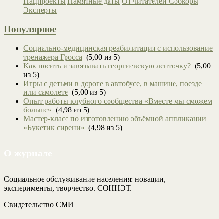
Нацпроекты
Памятные даты
От читателей
Собкоры
Эксперты
Популярное
Социально-медицинская реабилитация с использование
тренажера Гросса
(5,00 из 5)
Как носить и завязывать георгиевскую ленточку?
(5,00
из 5)
Игры с детьми в дороге в автобусе, в машине, поезде
или самолете
(5,00 из 5)
Опыт работы клубного сообщества «Вместе мы сможем
больше»
(4,98 из 5)
Мастер-класс по изготовлению объёмной аппликации
«Букетик сирени»
(4,98 из 5)
О журнале
Социальное обслуживание населения: новации,
эксперименты, творчество. СОННЭТ.
Свидетельство СМИ