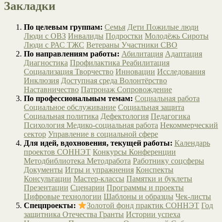
Закладки
По целевым группам:
Семья
Дети
Пожилые люди
Люди с ОВЗ
Инвалиды
Подростки
Молодёжь
Сироты
Люди с РАС
ТЖС
Ветераны
Участники СВО
По направлениям работы:
Абилитация
Адаптация
Диагностика
Профилактика
Реабилитация
Социализация
Творчество
Инновации
Исследования
Инклюзия
Доступная среда
Волонтёрство
Наставничество
Патронаж
Сопровождение
По профессиональным темам:
Социальная работа
Социальное обслуживание
Социальная защита
Социальная политика
Дефектология
Педагогика
Психология
Медико-социальная работа
Некоммерческий
сектор
Управление в социальной сфере
Для идей, вдохновения, текущей работы:
Календарь
проектов СОННЭТ
Конкурсы
Конференции
Методбиблиотека
Методработа
Работнику соцсферы
Документы
Игры и упражнения
Конспекты
Консультации
Мастер-классы
Памятки и буклеты
Презентации
Сценарии
Программы и проекты
Цифровые технологии
Шаблоны и образцы
Чек-листы
Спецпроекты:
Золотой фонд практик СОННЭТ
Год
защитника Отечества
Гранты
Истории успеха