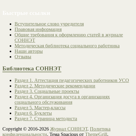
Быстрые ссылки
Вступительное слово учредителя
Правовая информация
Общие требования к оформлению статей в журнале
СОННЭТ
Методическая библиотека социального работника
Наши авторы
Отзывы
Библиотека СОННЭТ
Раздел 1. Аттестация педагогических работников УСО
Раздел 2. Методические рекомендации
Раздел 3. Социальные проекты
Раздел 4. Организация досуга в организациях
социального обслуживания
Раздел 5. Мастер-классы
Раздел 6. Буклеты
Раздел 7. Страница методиста
Copyright © 2016-2026
Журнал СОННЭТ
.
Политика
конфиденциальности
. Тема Spacious от
ThemeGrill
.