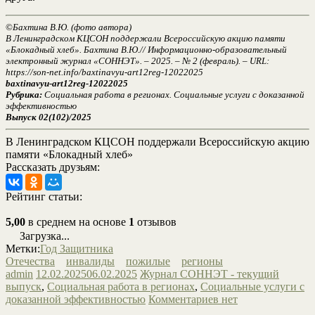
©
Бахтина В.Ю. (фото автора)
В Ленинградском КЦСОН поддержали Всероссийскую акцию памяти
«Блокадный хлеб». Бахтина В.Ю.// Информационно-образовательный
электронный журнал «СОННЭТ». – 2025. – № 2 (февраль). – URL:
https://son-net.info/baxtinavyu-art12reg-12022025
baxtinavyu-art12reg-12022025
Рубрика:
Социальная работа в регионах. Социальные услуги с доказанной
эффективностью
Выпуск 02(102)/2025
В Ленинградском КЦСОН поддержали Всероссийскую акцию
памяти «Блокадный хлеб»
Рассказать друзьям:
Рейтинг статьи:
5,00
в среднем на основе
1
отзывов
Загрузка...
Метки:
Год Защитника
Отечества
инвалиды
пожилые
регионы
admin
12.02.2025
06.02.2025
Журнал СОННЭТ - текущий
выпуск
,
Социальная работа в регионах
,
Социальные услуги с
доказанной эффективностью
Комментариев нет