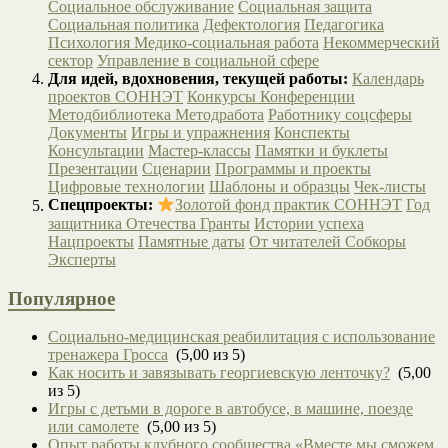
Социальное обслуживание
Социальная защита
Социальная политика
Дефектология
Педагогика
Психология
Медико-социальная работа
Некоммерческий
сектор
Управление в социальной сфере
Для идей, вдохновения, текущей работы:
Календарь
проектов СОННЭТ
Конкурсы
Конференции
Методбиблиотека
Методработа
Работнику соцсферы
Документы
Игры и упражнения
Конспекты
Консультации
Мастер-классы
Памятки и буклеты
Презентации
Сценарии
Программы и проекты
Цифровые технологии
Шаблоны и образцы
Чек-листы
Спецпроекты:
Золотой фонд практик СОННЭТ
Год
защитника Отечества
Гранты
Истории успеха
Нацпроекты
Памятные даты
От читателей
Собкоры
Эксперты
Популярное
Социально-медицинская реабилитация с использование
тренажера Гросса
(5,00 из 5)
Как носить и завязывать георгиевскую ленточку?
(5,00
из 5)
Игры с детьми в дороге в автобусе, в машине, поезде
или самолете
(5,00 из 5)
Опыт работы клубного сообщества «Вместе мы сможем