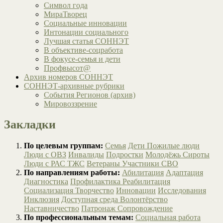
Символ года
МираТворец
Социальные инновации
Интонации социального
Лучшая статья СОННЭТ
В объективе-соцработа
В фокусе-семья и дети
Профвысот@
Архив номеров СОННЭТ
СОННЭТ-архивные рубрики
События Регионов (архив)
Мировоззрение
Закладки
По целевым группам:
Семья
Дети
Пожилые люди
Люди с ОВЗ
Инвалиды
Подростки
Молодёжь
Сироты
Люди с РАС
ТЖС
Ветераны
Участники СВО
По направлениям работы:
Абилитация
Адаптация
Диагностика
Профилактика
Реабилитация
Социализация
Творчество
Инновации
Исследования
Инклюзия
Доступная среда
Волонтёрство
Наставничество
Патронаж
Сопровождение
По профессиональным темам:
Социальная работа