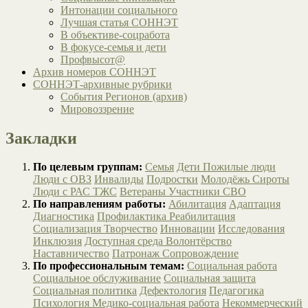
Интонации социального
Лучшая статья СОННЭТ
В объективе-соцработа
В фокусе-семья и дети
Профвысот@
Архив номеров СОННЭТ
СОННЭТ-архивные рубрики
События Регионов (архив)
Мировоззрение
Закладки
По целевым группам:
Семья
Дети
Пожилые люди
Люди с ОВЗ
Инвалиды
Подростки
Молодёжь
Сироты
Люди с РАС
ТЖС
Ветераны
Участники СВО
По направлениям работы:
Абилитация
Адаптация
Диагностика
Профилактика
Реабилитация
Социализация
Творчество
Инновации
Исследования
Инклюзия
Доступная среда
Волонтёрство
Наставничество
Патронаж
Сопровождение
По профессиональным темам:
Социальная работа
Социальное обслуживание
Социальная защита
Социальная политика
Дефектология
Педагогика
Психология
Медико-социальная работа
Некоммерческий