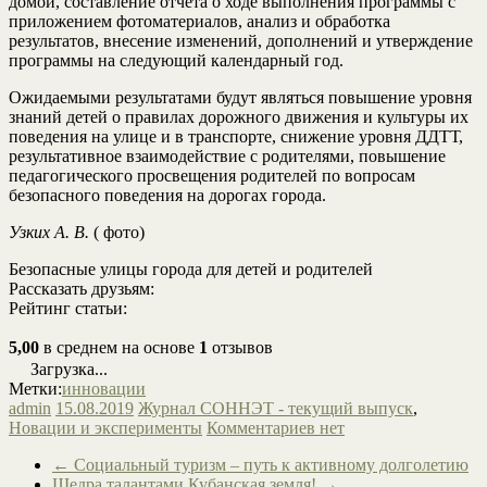
домой, составление отчета о ходе выполнения программы с
приложением фотоматериалов, анализ и обработка
результатов, внесение изменений, дополнений и утверждение
программы на следующий календарный год.
Ожидаемыми результатами будут являться повышение уровня
знаний детей о правилах дорожного движения и культуры их
поведения на улице и в транспорте, снижение уровня ДДТТ,
результативное взаимодействие с родителями, повышение
педагогического просвещения родителей по вопросам
безопасного поведения на дорогах города.
Узких А. В.
( фото)
Безопасные улицы города для детей и родителей
Рассказать друзьям:
Рейтинг статьи:
5,00
в среднем на основе
1
отзывов
Загрузка...
Метки:
инновации
admin
15.08.2019
Журнал СОННЭТ - текущий выпуск
,
Новации и эксперименты
Комментариев нет
←
Социальный туризм – путь к активному долголетию
Щедра талантами Кубанская земля!
→