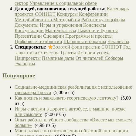
сектор
Управление в социальной сфере
Для идей, вдохновения, текущей работы:
Календарь
проектов СОННЭТ
Конкурсы
Конференции
Методбиблиотека
Методработа
Работнику соцсферы
Документы
Игры и упражнения
Конспекты
Консультации
Мастер-классы
Памятки и буклеты
Презентации
Сценарии
Программы и проекты
Цифровые технологии
Шаблоны и образцы
Чек-листы
Спецпроекты:
Золотой фонд практик СОННЭТ
Год
защитника Отечества
Гранты
Истории успеха
Нацпроекты
Памятные даты
От читателей
Собкоры
Эксперты
Популярное
Социально-медицинская реабилитация с использование
тренажера Гросса
(5,00 из 5)
Как носить и завязывать георгиевскую ленточку?
(5,00
из 5)
Игры с детьми в дороге в автобусе, в машине, поезде
или самолете
(5,00 из 5)
Опыт работы клубного сообщества «Вместе мы сможем
больше»
(4,98 из 5)
Мастер-класс по изготовлению объёмной аппликации