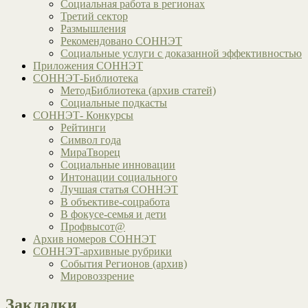
Социальная работа в регионах
Третий сектор
Размышления
Рекомендовано СОННЭТ
Социальные услуги с доказанной эффективностью
Приложения СОННЭТ
СОННЭТ-Библиотека
МетодБиблиотека (архив статей)
Социальные подкасты
СОННЭТ- Конкурсы
Рейтинги
Символ года
МираТворец
Социальные инновации
Интонации социального
Лучшая статья СОННЭТ
В объективе-соцработа
В фокусе-семья и дети
Профвысот@
Архив номеров СОННЭТ
СОННЭТ-архивные рубрики
События Регионов (архив)
Мировоззрение
Закладки