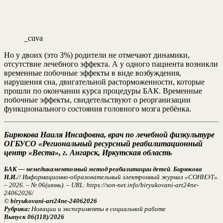
_cuva
Но у двоих (это 3%) родители не отмечают динамики,
отсутствие лечебного эффекта. А у одного пациента возникли
временные побочные эффекты в виде возбуждения,
нарушения сна, двигательной расторможенности, которые
прошли по окончании курса процедуры БАК. Временные
побочные эффекты, свидетельствуют о реорганизации
функционального состояния головного мозга ребёнка.
Бирюкова Наиля Инсафовна, врач по лечебной физкультуре
ОГБУСО «Региональный ресурсный реабилитационный
центр «Веста», г. Ангарск, Иркутская область
БАК — немедикаментозный метод реабилитации детей
.
Бирюкова
Н.И.
// Информационно-образовательный электронный журнал «СОННЭТ».
– 2026. – № 06(июнь). – URL: https://son-net.info/biryukovani-art24ne-
24062026
/
©
biryukovani-art24ne-24062026
Рубрика:
Новации и эксперименты в социальной работе
Выпуск 06(118)/2026