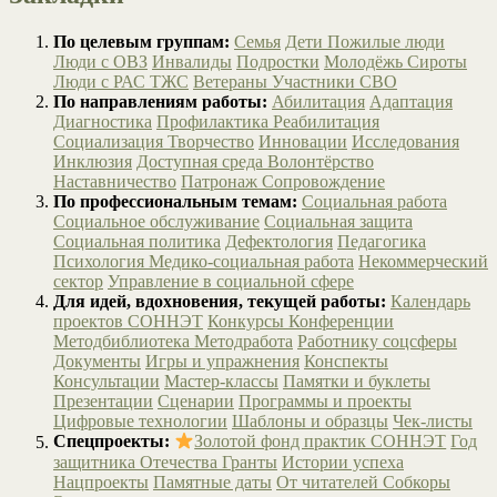
По целевым группам:
Семья
Дети
Пожилые люди
Люди с ОВЗ
Инвалиды
Подростки
Молодёжь
Сироты
Люди с РАС
ТЖС
Ветераны
Участники СВО
По направлениям работы:
Абилитация
Адаптация
Диагностика
Профилактика
Реабилитация
Социализация
Творчество
Инновации
Исследования
Инклюзия
Доступная среда
Волонтёрство
Наставничество
Патронаж
Сопровождение
По профессиональным темам:
Социальная работа
Социальное обслуживание
Социальная защита
Социальная политика
Дефектология
Педагогика
Психология
Медико-социальная работа
Некоммерческий
сектор
Управление в социальной сфере
Для идей, вдохновения, текущей работы:
Календарь
проектов СОННЭТ
Конкурсы
Конференции
Методбиблиотека
Методработа
Работнику соцсферы
Документы
Игры и упражнения
Конспекты
Консультации
Мастер-классы
Памятки и буклеты
Презентации
Сценарии
Программы и проекты
Цифровые технологии
Шаблоны и образцы
Чек-листы
Спецпроекты:
Золотой фонд практик СОННЭТ
Год
защитника Отечества
Гранты
Истории успеха
Нацпроекты
Памятные даты
От читателей
Собкоры