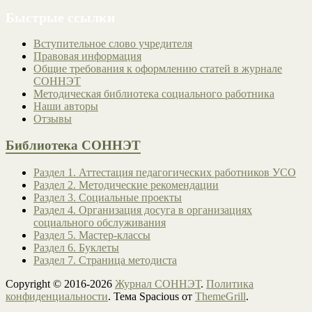
Быстрые ссылки
Вступительное слово учредителя
Правовая информация
Общие требования к оформлению статей в журнале
СОННЭТ
Методическая библиотека социального работника
Наши авторы
Отзывы
Библиотека СОННЭТ
Раздел 1. Аттестация педагогических работников УСО
Раздел 2. Методические рекомендации
Раздел 3. Социальные проекты
Раздел 4. Организация досуга в организациях
социального обслуживания
Раздел 5. Мастер-классы
Раздел 6. Буклеты
Раздел 7. Страница методиста
Copyright © 2016-2026
Журнал СОННЭТ
.
Политика
конфиденциальности
. Тема Spacious от
ThemeGrill
.