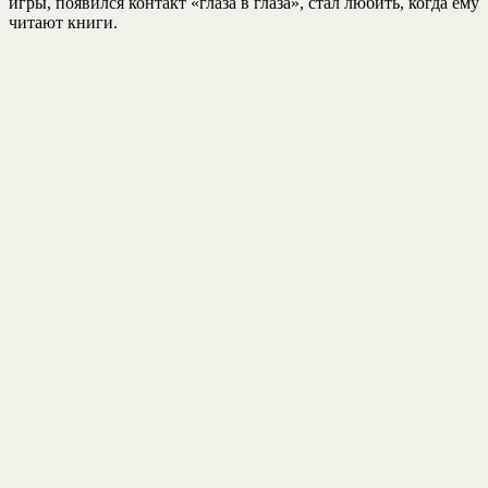
игры, появился контакт «глаза в глаза», стал любить, когда ему
читают книги.