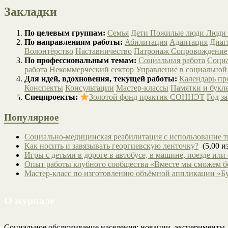
Закладки
По целевым группам:
Семья
Дети
Пожилые люди
Люди 
По направлениям работы:
Абилитация
Адаптация
Диаг
Волонтёрство
Наставничество
Патронаж
Сопровождение
По профессиональным темам:
Социальная работа
Социа
работа
Некоммерческий сектор
Управление в социальной
Для идей, вдохновения, текущей работы:
Календарь п
Конспекты
Консультации
Мастер-классы
Памятки и букл
Спецпроекты:
Золотой фонд практик СОННЭТ
Год з
Популярное
Социально-медицинская реабилитация с использование т
Как носить и завязывать георгиевскую ленточку?
(5,00 из
Игры с детьми в дороге в автобусе, в машине, поезде или
Опыт работы клубного сообщества «Вместе мы сможем 
Мастер-класс по изготовлению объёмной аппликации «Б
О журнале
Социальное обслуживание населения: новации, эксперименты