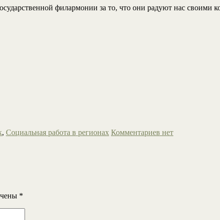
осударственной филармонии за то, что они радуют нас своими к
к
,
Социальная работа в регионах
Комментариев нет
ечены
*