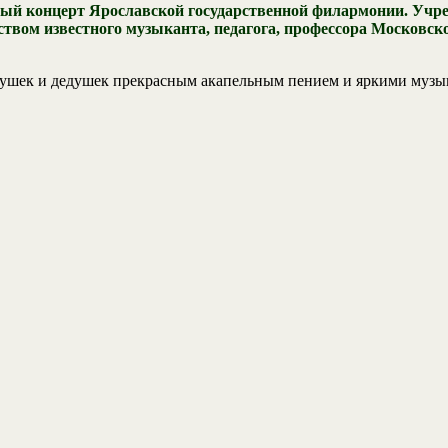
ный концерт Ярославской государственной филармонии. Учр
вом известного музыканта, педагога, профессора Московско
абушек и дедушек прекрасным акапельным пением и яркими му