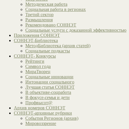
Методическая работа
Социальная работа в регионах
Третий сектор
Размышления
Рекомендовано СОННЭТ
Социальные услуги с доказанной эффективностью
Приложения СОННЭТ
СОННЭТ-Библиотека
МетодБиблиотека (архив статей)
Социальные подкасты
СОННЭТ- Конкурсы
Рейтинги
Символ года
МираТворец
Социальные инновации
Интонации социального
Лучшая статья СОННЭТ
В объективе-соцработа
В фокусе-семья и дети
Профвысот@
Архив номеров СОННЭТ
СОННЭТ-архивные рубрики
События Регионов (архив)
Мировоззрение