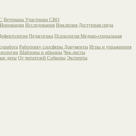
С
Ветераны
Участники СВО
Инновации
Исследования
Инклюзия
Доступная среда
Дефектология
Педагогика
Психология
Медико-социальная
одработа
Работнику соцсферы
Документы
Игры и упражнения
хнологии
Шаблоны и образцы
Чек-листы
ые даты
От читателей
Собкоры
Эксперты