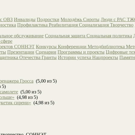
с ОВЗ
Инвалиды
Подростки
Молодёжь
Сироты
Люди с РАС
ТЖ
ностика
Профилактика
Реабилитация
Социализация
Творчество
льное обслуживание
Социальная защита
Социальная политика
 сфере
роектов СОННЭТ
Конкурсы
Конференции
Методбиблиотека
Мет
еты
Презентации
Сценарии
Программы и проекты
Цифровые те
ащитника Отечества
Гранты
Истории успеха
Нацпроекты
Памятн
ренажера Гросса
(5,00 из 5)
 5)
 самолете
(5,00 из 5)
больше»
(4,98 из 5)
укетик сирени»
(4,98 из 5)
, творчество. СОННЭТ.