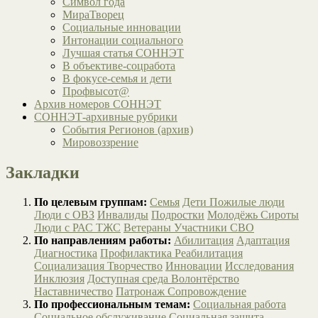
Символ года
МираТворец
Социальные инновации
Интонации социального
Лучшая статья СОННЭТ
В объективе-соцработа
В фокусе-семья и дети
Профвысот@
Архив номеров СОННЭТ
СОННЭТ-архивные рубрики
События Регионов (архив)
Мировоззрение
Закладки
По целевым группам:
Семья
Дети
Пожилые люди
Люди с ОВЗ
Инвалиды
Подростки
Молодёжь
Сироты
Люди с РАС
ТЖС
Ветераны
Участники СВО
По направлениям работы:
Абилитация
Адаптация
Диагностика
Профилактика
Реабилитация
Социализация
Творчество
Инновации
Исследования
Инклюзия
Доступная среда
Волонтёрство
Наставничество
Патронаж
Сопровождение
По профессиональным темам:
Социальная работа
Социальное обслуживание
Социальная защита