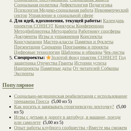
Социальная политика
Дефектология
Педагогика
Психология
Медико-социальная работа
Некоммерческий
сектор
Управление в социальной сфере
Для идей, вдохновения, текущей работы:
Календарь
проектов СОННЭТ
Конкурсы
Конференции
Методбиблиотека
Методработа
Работнику соцсферы
Документы
Игры и упражнения
Конспекты
Консультации
Мастер-классы
Памятки и буклеты
Презентации
Сценарии
Программы и проекты
Цифровые технологии
Шаблоны и образцы
Чек-листы
Спецпроекты:
Золотой фонд практик СОННЭТ
Год
защитника Отечества
Гранты
Истории успеха
Нацпроекты
Памятные даты
От читателей
Собкоры
Эксперты
Популярное
Социально-медицинская реабилитация с использование
тренажера Гросса
(5,00 из 5)
Как носить и завязывать георгиевскую ленточку?
(5,00
из 5)
Игры с детьми в дороге в автобусе, в машине, поезде
или самолете
(5,00 из 5)
Опыт работы клубного сообщества «Вместе мы сможем