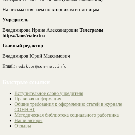
На письма отвечаем по вторникам и пятницам
Учредитель
Владимирова Ирина Александровна
Телеграмм
https://t.me/viatextru
Главный редактор
Владимиров Юрий Максимович
Email:
redaktor@son-net.info
Быстрые ссылки
Вступительное слово учредителя
Правовая информация
Общие требования к оформлению статей в журнале
СОННЭТ
Методическая библиотека социального работника
Наши авторы
Отзывы