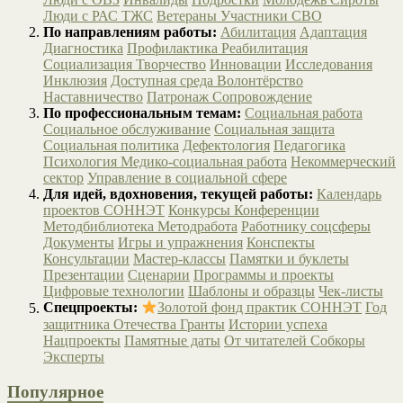
Люди с РАС
ТЖС
Ветераны
Участники СВО
По направлениям работы:
Абилитация
Адаптация
Диагностика
Профилактика
Реабилитация
Социализация
Творчество
Инновации
Исследования
Инклюзия
Доступная среда
Волонтёрство
Наставничество
Патронаж
Сопровождение
По профессиональным темам:
Социальная работа
Социальное обслуживание
Социальная защита
Социальная политика
Дефектология
Педагогика
Психология
Медико-социальная работа
Некоммерческий
сектор
Управление в социальной сфере
Для идей, вдохновения, текущей работы:
Календарь
проектов СОННЭТ
Конкурсы
Конференции
Методбиблиотека
Методработа
Работнику соцсферы
Документы
Игры и упражнения
Конспекты
Консультации
Мастер-классы
Памятки и буклеты
Презентации
Сценарии
Программы и проекты
Цифровые технологии
Шаблоны и образцы
Чек-листы
Спецпроекты:
Золотой фонд практик СОННЭТ
Год
защитника Отечества
Гранты
Истории успеха
Нацпроекты
Памятные даты
От читателей
Собкоры
Эксперты
Популярное