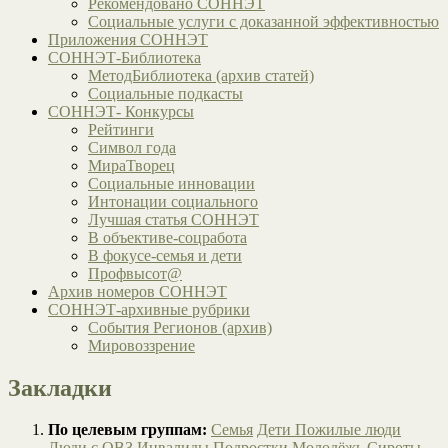
Рекомендовано СОННЭТ
Социальные услуги с доказанной эффективностью
Приложения СОННЭТ
СОННЭТ-Библиотека
МетодБиблиотека (архив статей)
Социальные подкасты
СОННЭТ- Конкурсы
Рейтинги
Символ года
МираТворец
Социальные инновации
Интонации социального
Лучшая статья СОННЭТ
В объективе-соцработа
В фокусе-семья и дети
Профвысот@
Архив номеров СОННЭТ
СОННЭТ-архивные рубрики
События Регионов (архив)
Мировоззрение
Закладки
По целевым группам:
Семья
Дети
Пожилые люди
Люди с ОВЗ
Инвалиды
Подростки
Молодёжь
Сироты