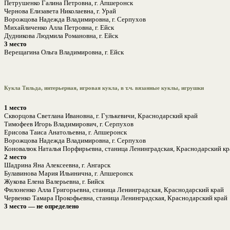
Петрушенко Галина Петровна, г. Апшеронск
Чернова Елизавета Николаевна, г. Урай
Ворожцова Надежда Владимировна, г. Серпухов
Михайличенко Алла Петровна, г. Ейск
Дудникова Людмила Романовна, г. Ейск
3 место
Верещагина Ольга Владимировна, г. Ейск
Кукла Тильда, интерьерная, игровая кукла, в т.ч. вязанные куклы, игрушки
1 место
Скворцова Светлана Ивановна, г. Гулькевичи, Краснодарский край
Тимофеев Игорь Владимирович, г. Серпухов
Ерисова Таиса Анатольевна, г. Апшеронск
Ворожцова Надежда Владимировна, г. Серпухов
Коновалюк Наталья Порфирьевна, станица Ленинградская, Краснодарский кр
2 место
Шадрина Яна Алексеевна, г. Ангарск
Булавинова Мария Ильинична, г. Апшеронск
Жукова Елена Валерьевна, г. Бийск
Филоненко Алла Григорьевна, станица Ленинградская, Краснодарский край
Червенко Тамара Прокофьевна, станица Ленинградская, Краснодарский край
3 место — не определено