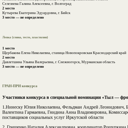
Селезнева Галина Алексеевна, г. Волгоград
2 место
Кутырева Екатерина Эдуардовна, г. Бийск
3 место — не определено
Лепка (глина, тесто, пластилин)
1 место
Щербакова Елена Николаевна, станица Новопокровская Краснодарский край
2 место
Давлетшина Ульяна Валерьевна, г. Снежногорск, Мурманская область
3 место — не определено
ГРАН-ПРИ конкурса
Участники конкурса в специальной номинации «Тыл — фр
1.Нинеску Юлия Николаевна, Фельдман Андрей Леонидович, Б
Валентина Гармаевна, Гнидина Анна Владимировна, Комиссар
поставщиков социальных услуг Иркутской области
2. Грищенко Наталия Александровна, координатор Рощупкина 