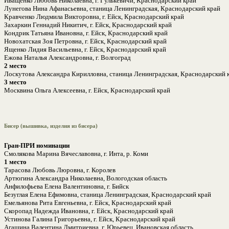
Иващенко Любовь Николаевна, г. Гулькевичи, Краснодарский край
Лунегова Нина Афанасьевна, станица Ленинградская, Краснодарский край
Кравченко Людмила Викторовна, г. Ейск, Краснодарский край
Захаркин Геннадий Никитич, г. Ейск, Краснодарский край
Кондрик Татьяна Ивановна, г. Ейск, Краснодарский край
Новохатская Зоя Петровна, г. Ейск, Краснодарский край
Ященко Лидия Васильевна, г. Ейск, Краснодарский край
Ежова Наталья Александровна, г. Волгоград
2 место
Лоскутова Александра Кирилловна, станица Ленинградская, Краснодарский 
3 место
Москвина Ольга Алексеевна, г. Ейск, Краснодарский край
Бисер (вышивка, изделия из бисера)
Гран-ПРИ номинации
Смолякова Марина Вячеславовна, г. Инта, р. Коми
1 место
Тарасова Любовь Люровна, г. Королев
Артюгина Александра Николаевна, Вологодская область
Анфилофьева Елена Валентиновна, г. Бийск
Безуглая Елена Ефимовна, станица Ленинградская, Краснодарский край
Емельянова Рита Евгеньевна, г. Ейск, Краснодарский край
Скоропад Надежда Ивановна, г. Ейск, Краснодарский край
Устинова Галина Григорьевна, г. Ейск, Краснодарский край
Агашина Валентина Дмитриевна, г. Юрьевец, Ивановская область