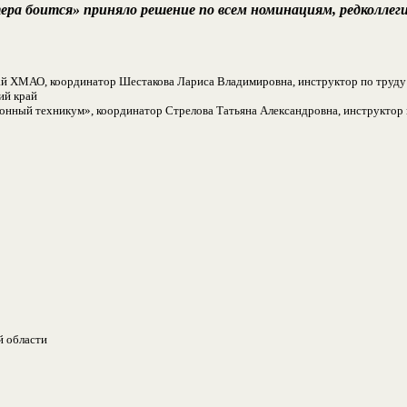
стера боится» приняло решение по всем номинациям, редколл
рай ХМАО, координатор Шестакова Лариса Владимировна, инструктор по тру
ий край
нный техникум», координатор Стрелова Татьяна Александровна, инструктор
й области