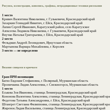
Рисунок, иллюстрация, живопись, графика, нетрадиционные техники рисования
1 место
Кривич Валентина Николаевна, г. Гулькевичи, Краснодарский край
Захаркин Геннадий Никитич, г. Ейск, Краснодарский край
Лапин Сергей Иванович, Каратузский район, село Каратузское
Алексеева Людмила Николаевна, г. Гулькевичи, Краснодарский край
Внучко Наталья Григорьевна, г. Ейск, Краснодарский край
2 место
Фельдман Андрей Леонидович, Иркутская область
Мартынова Варвара Михайловна, г. Королев
3 место — не определено
Вязание спицами и крючком
Гран-ПРИ номинации
Багно Евдокия Стефановна, г. Полярный, Мурманская область
Проничкина Лидия Алексеевна, г. Снежногорск, Мурманская область
1 место
Еськова Зоя Ивановна, станица Ленинградская, Краснодарский край
Кононова Валентина Алексеевна, станица Ленинградская, Краснодарский кр
Федотова Татьяна Александровна, г. Ейск, Краснодарский край
Штангрет Светлана Филипповна, станица Ленинградская, Краснодарский кра
Жиренок Лидия Васильевна, станица Ленинградская, Краснодарский край