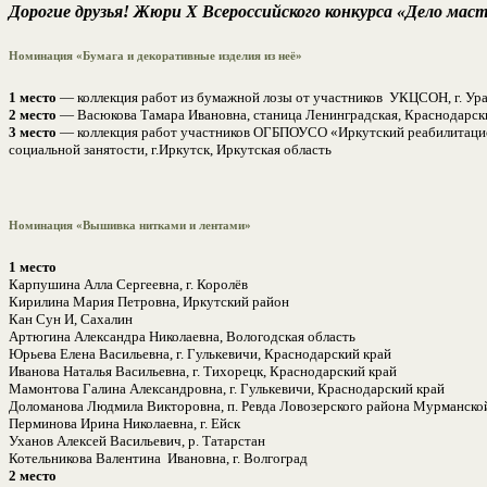
Дорогие друзья! Жюри X Всероссийского конкурса «Дело ма
Номинация «Бумага и декоративные изделия из неё»
1 место
— коллекция работ из бумажной лозы от участников УКЦСОН, г. У
2 место
— Васюкова Тамара Ивановна, станица Ленинградская, Краснодарск
3 место
— коллекция работ участников ОГБПОУСО «Иркутский реабилитацио
социальной занятости, г.Иркутск, Иркутская область
Номинация «Вышивка нитками и лентами»
1 место
Карпушина Алла Сергеевна, г. Королёв
Кирилина Мария Петровна, Иркутский район
Кан Сун И, Сахалин
Артюгина Александра Николаевна, Вологодская область
Юрьева Елена Васильевна, г. Гулькевичи, Краснодарский край
Иванова Наталья Васильевна, г. Тихорецк, Краснодарский край
Мамонтова Галина Александровна, г. Гулькевичи, Краснодарский край
Доломанова Людмила Викторовна, п. Ревда Ловозерского района Мурманско
Перминова Ирина Николаевна, г. Ейск
Уханов Алексей Васильевич, р. Татарстан
Котельникова Валентина Ивановна, г. Волгоград
2 место