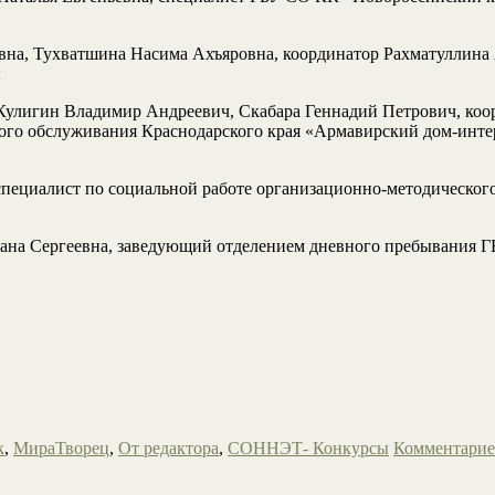
вна, Тухватшина Насима Ахъяровна, координатор Рахматуллина
н
Кулигин Владимир Андреевич, Скабара Геннадий Петрович, коор
го обслуживания Краснодарского края «Армавирский дом-интерн
специалист по социальной работе организационно-методическ
сана Сергеевна, заведующий отделением дневного пребывания 
к
,
МираТворец
,
От редактора
,
СОННЭТ- Конкурсы
Комментарие