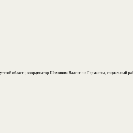
утской области, координатор Шохонова Валентина Гармаевна, социальный ра