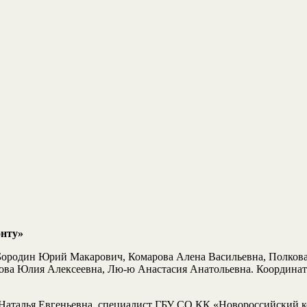
онту»
ородин Юрий Макарович, Комарова Алена Васильевна, Полкова
ова Юлия Алексеевна, Лю-ю Анастасия Анатольевна. Координа
Наталья Евгеньевна, специалист ГБУ СО КК «Новороссийский к