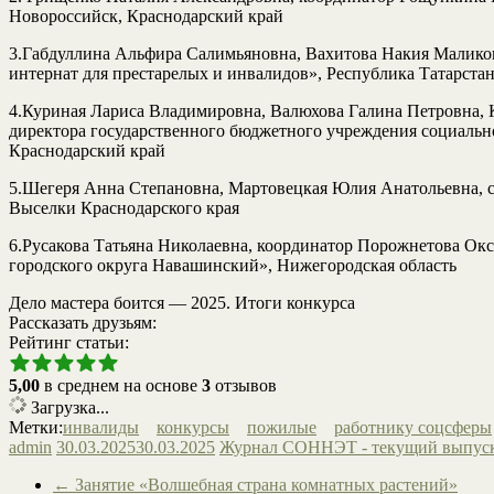
Новороссийск, Краснодарский край
3.Габдуллина Альфира Салимьяновна, Вахитова Накия Малико
интернат для престарелых и инвалидов», Республика Татарста
4.Куриная Лариса Владимировна, Валюхова Галина Петровна, 
директора государственного бюджетного учреждения социально
Краснодарский край
5.Шегеря Анна Степановна, Мартовецкая Юлия Анатольевна, 
Выселки Краснодарского края
6.Русакова Татьяна Николаевна, координатор Порожнетова Ок
городского округа Навашинский», Нижегородская область
Дело мастера боится — 2025. Итоги конкурса
Рассказать друзьям:
Рейтинг статьи:
5,00
в среднем на основе
3
отзывов
Загрузка...
Метки:
инвалиды
конкурсы
пожилые
работнику соцсферы
admin
30.03.2025
30.03.2025
Журнал СОННЭТ - текущий выпус
←
Занятие «Волшебная страна комнатных растений»