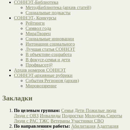
СОННЭТ-Библиотека
МетодБиблиотека (архив статей)
Социальные подкасты
СОННЭТ- Конкурсы
Рейтинги
Символ года
МираТворец
Социальные инновации
Интонации социального
Лучшая статья СОННЭТ
В объективе-соцработа
В фокусе-семья и дети
Профвысот@
Архив номеров СОННЭТ
СОННЭТ-архивные рубрики
События Регионов (архив)
Мировоззрение
Закладки
По целевым группам:
Семья
Дети
Пожилые люди
Люди с ОВЗ
Инвалиды
Подростки
Молодёжь
Сироты
Люди с РАС
ТЖС
Ветераны
Участники СВО
По направлениям работы:
Абилитация
Адаптация