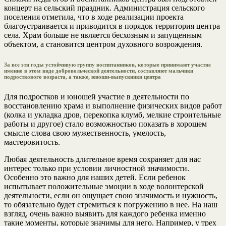
концерт на сельский праздник. Администрация сельского
поселения отметила, что в ходе реализации проекта
благоустраивается и приводится в порядок территория центра
села. Храм больше не является бесхозным и запущенным
объектом, а становится центром духовного возрождения.
За все эти годы устойчивую группу воспитанников, которые принимают участие
именно в этом виде добровольческой деятельности, составляют мальчики
подросткового возраста, а также, юноши-выпускники центра
Для подростков и юношей участие в деятельности по
восстановлению храма и выполнение физических видов работ
(колка и укладка дров, перекопка клумб, мелкие строительные
работы и другое) стало возможностью показать в хорошем
смысле слова свою мужественность, умелость,
мастеровитость.
Любая деятельность длительное время сохраняет для нас
интерес только при условии личностной значимости.
Особенно это важно для наших детей. Если ребенок
испытывает положительные эмоции в ходе волонтерской
деятельности, если он ощущает свою значимость и нужность,
то обязательно будет стремиться к погружению в нее. На наш
взгляд, очень важно выявить для каждого ребенка именно
такие моменты, которые значимы для него. Например, у трех