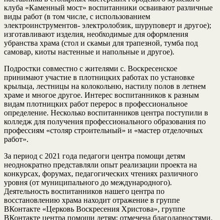
клуба «Каменный мост» воспитанники осваивают различные
виды работ (в том числе, с использованием
электроинструментов- электролобзик, шуруповерт и другое);
изготавливают изделия, необходимые для оформления
убранства храма (стол и скамьи для трапезной, тумба под
самовар, киоты настенные и напольные и другое).
Подростки совместно с жителями с. Воскресенское
принимают участие в плотницких работах по установке
крыльца, лестницы на колокольню, настилу полов в летнем
храме и многое другое. Интерес воспитанников к разным
видам плотницких работ перерос в профессиональное
определение. Несколько воспитанников центра поступили в
колледж для получения профессионального образования по
профессиям «столяр строительный» и «мастер отделочных
работ».
За период с 2021 года педагоги центра помощи детям
неоднократно представляли опыт реализации проекта на
конкурсах, форумах, педагогических чтениях различного
уровня (от муниципального до международного).
Деятельность воспитанников нашего центра по
восстановлению храма находит отражение в группе
ВКонтакте «Церковь Воскресения Христова», группе
ВКонтакте центра помощи детям; отмечена благодарностями.