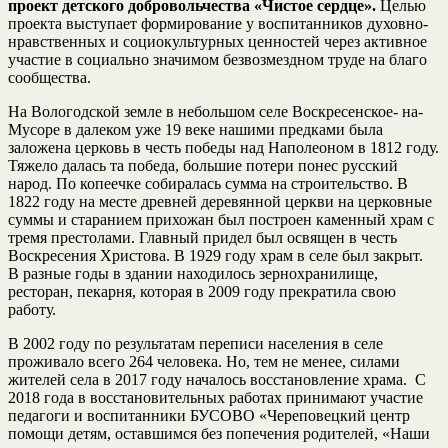
проект детского добровольчества «Чистое сердце».
Целью
проекта выступает формирование у воспитанников духовно-
нравственных и социокультурных ценностей через активное
участие в социально значимом безвозмездном труде на благо
сообщества.
На Вологодской земле в небольшом селе Воскресенское- на-
Мусоре в далеком уже 19 веке нашими предками была
заложена церковь в честь победы над Наполеоном в 1812 году.
Тяжело далась та победа, большие потери понес русский
народ. По копеечке собиралась сумма на строительство. В
1822 году на месте древней деревянной церкви на церковные
суммы и старанием прихожан был построен каменный храм с
тремя престолами. Главный придел был освящен в честь
Воскресения Христова. В 1929 году храм в селе был закрыт.
В разные годы в здании находилось зернохранилище,
ресторан, пекарня, которая в 2009 году прекратила свою
работу.
В 2002 году по результатам переписи населения в селе
проживало всего 264 человека. Но, тем не менее, силами
жителей села в 2017 году началось восстановление храма. С
2018 года в восстановительных работах принимают участие
педагоги и воспитанники БУСОВО «Череповецкий центр
помощи детям, оставшимся без попечения родителей, «Наши