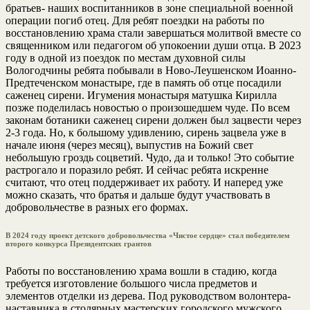
братьев- наших воспитанников в зоне специальной военной
операции погиб отец. Для ребят поездки на работы по
восстановлению храма стали завершаться молитвой вместе со
священником или педагогом об упокоении души отца. В 2023
году в одной из поездок по местам духовной силы
Вологодчины ребята побывали в Ново-Леушенском Иоанно-
Предтеченском монастыре, где в память об отце посадили
саженец сирени. Игумения монастыря матушка Кирилла
позже поделилась новостью о произошедшем чуде. По всем
законам ботаники саженец сирени должен был зацвести через
2-3 года. Но, к большому удивлению, сирень зацвела уже в
начале июня (через месяц), выпустив на Божий свет
небольшую гроздь соцветий. Чудо, да и только! Это событие
растрогало и поразило ребят. И сейчас ребята искренне
считают, что отец поддерживает их работу. И наперед уже
можно сказать, что братья и дальше будут участвовать в
добровольчестве в разных его формах.
В 2024 году проект детского добровольчества «Чистое сердце» стал победителем
второго конкурса Президентских грантов
Работы по восстановлению храма вошли в стадию, когда
требуется изготовление большого числа предметов и
элементов отделки из дерева. Под руководством волонтера-
наставника в столярных мастерских городского мужского