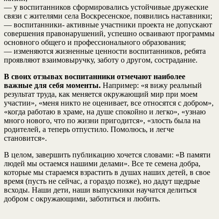
— у воспитанников сформировались устойчивые дружеские
связи с жителями села Воскресенское, появились наставники;
— воспитанники- активные участники проекта не допускают
совершения правонарушений, успешно осваивают программы
основного общего и профессионального образования;
— изменяются жизненные ценности воспитанников, ребята
проявляют взаимовыручку, заботу о другом, сострадание.
В своих отзывах воспитанники отмечают наиболее
важные для себя моменты.
Например: «я вижу реальный
результат труда, как меняется окружающий мир при моем
участии», «меня никто не оценивает, все относятся с добром»,
«когда работаю в храме, на душе спокойно и легко», «узнаю
много нового, что по жизни пригодится», «злость была на
родителей, а теперь отпустило. Помолюсь, и легче
становится».
В целом, завершить публикацию хочется словами: «В памяти
людей мы остаемся нашими делами». Все те семена добра,
которые мы стараемся взрастить в душах наших детей, в свое
время (пусть не сейчас, а гораздо позже), но дадут щедрые
всходы. Наши дети, наши выпускники научатся делиться
добром с окружающими, заботиться и любить.