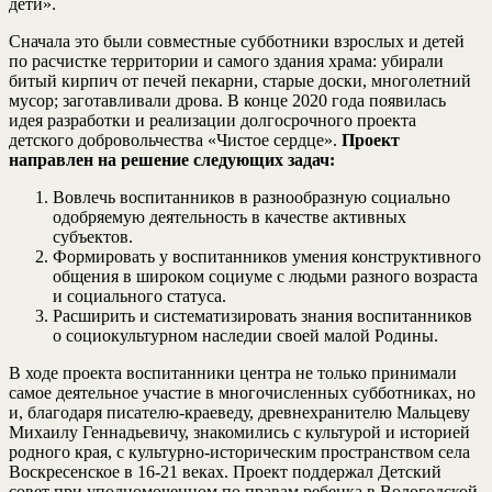
дети».
Сначала это были совместные субботники взрослых и детей
по расчистке территории и самого здания храма: убирали
битый кирпич от печей пекарни, старые доски, многолетний
мусор; заготавливали дрова. В конце 2020 года появилась
идея разработки и реализации долгосрочного проекта
детского добровольчества «Чистое сердце».
Проект
направлен на решение следующих задач:
Вовлечь воспитанников в разнообразную социально
одобряемую деятельность в качестве активных
субъектов.
Формировать у воспитанников умения конструктивного
общения в широком социуме с людьми разного возраста
и социального статуса.
Расширить и систематизировать знания воспитанников
о социокультурном наследии своей малой Родины.
В ходе проекта воспитанники центра не только принимали
самое деятельное участие в многочисленных субботниках, но
и, благодаря писателю-краеведу, древнехранителю Мальцеву
Михаилу Геннадьевичу, знакомились с культурой и историей
родного края, с культурно-историческим пространством села
Воскресенское в 16-21 веках. Проект поддержал Детский
совет при уполномоченном по правам ребенка в Вологодской