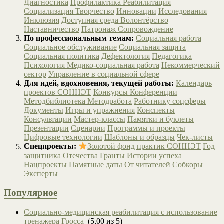
Диагностика
Профилактика
Реабилитация
Социализация
Творчество
Инновации
Исследования
Инклюзия
Доступная среда
Волонтёрство
Наставничество
Патронаж
Сопровождение
По профессиональным темам:
Социальная работа
Социальное обслуживание
Социальная защита
Социальная политика
Дефектология
Педагогика
Психология
Медико-социальная работа
Некоммерческий
сектор
Управление в социальной сфере
Для идей, вдохновения, текущей работы:
Календарь
проектов СОННЭТ
Конкурсы
Конференции
Методбиблиотека
Методработа
Работнику соцсферы
Документы
Игры и упражнения
Конспекты
Консультации
Мастер-классы
Памятки и буклеты
Презентации
Сценарии
Программы и проекты
Цифровые технологии
Шаблоны и образцы
Чек-листы
Спецпроекты:
Золотой фонд практик СОННЭТ
Год
защитника Отечества
Гранты
Истории успеха
Нацпроекты
Памятные даты
От читателей
Собкоры
Эксперты
Популярное
Социально-медицинская реабилитация с использование
тренажера Гросса
(5,00 из 5)