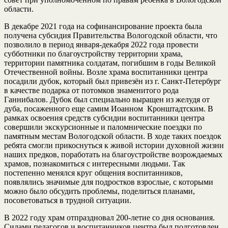
области.
В декабре 2021 года на софинансирование проекта была
получена субсидия Правительства Вологодской области, что
позволило в период января-декабря 2022 года провести
субботники по благоустройству территории храма,
территории памятника солдатам, погибшим в годы Великой
Отечественной войны. Возле храма воспитанники центра
посадили дубок, который был привезён из г. Санкт-Петербург
в качестве подарка от потомков знаменитого рода
Ганнибалов. Дубок был специально выращен из желудя от
дуба, посаженного еще самим Иоанном Кронштадтским. В
рамках освоения средств субсидии воспитанники центра
совершили экскурсионные и паломнические поездки по
памятным местам Вологодской области. В ходе таких поездок
ребята смогли прикоснуться к живой истории духовной жизни
наших предков, поработать на благоустройстве возрождаемых
храмов, познакомиться с интересными людьми. Так
постепенно менялся круг общения воспитанников,
появлялись значимые для подростков взрослые, с которыми
можно было обсудить проблемы, поделиться планами,
посоветоваться в трудной ситуации.
В 2022 году храм отпраздновал 200-летие со дня основания.
Силами педагогов и воспитанников центра был подготовлен