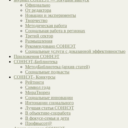
Официально
От редактора
Новации и эксперименты
Творчество
Методическая работа
Социальная работа в регионах
Третий сектор
Размышления
Рекомендовано СОННЭТ
Социальные услуги с доказанной эффективностью
Приложения СОННЭТ
СОННЭТ-Библиотека
МетодБиблиотека (архив статей)
Социальные подкасты
СОННЭТ- Конкурсы
Рейтинги
Символ года
МираТворец
Социальные инновации
Интонации социального
Лучшая статья СОННЭТ
В объективе-соцработа
В фокусе-семья и дети
Профвысот@