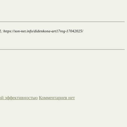
https://son-net.info/didenkona-art17reg-17042025
/
ной эффективностью
Комментариев нет