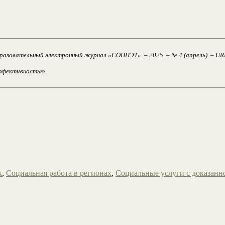
азовательный электронный журнал «СОННЭТ». – 2025. – № 4 (апрель). – URL: 
эффективностью.
к
,
Социальная работа в регионах
,
Социальные услуги с доказан