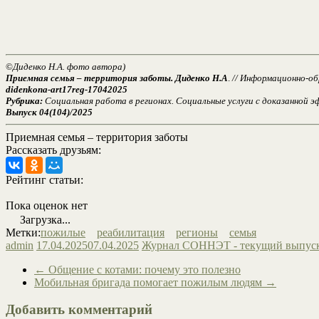
©
Диденко Н.А. фото автора)
Приемная семья – территория заботы. Диденко Н.А
.
// Информационно-обр
didenkona-art17reg-17042025
Рубрика:
Социальная работа в регионах. Социальные услуги с доказанной 
Выпуск 04(104)/2025
Приемная семья – территория заботы
Рассказать друзьям:
Рейтинг статьи:
Пока оценок нет
Загрузка...
Метки:
пожилые
реабилитация
регионы
семья
admin
17.04.2025
07.04.2025
Журнал СОННЭТ - текущий выпус
←
Общение с котами: почему это полезно
Мобильная бригада помогает пожилым людям
→
Добавить комментарий