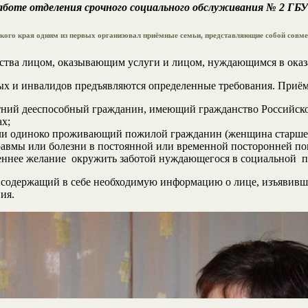
работе отделения срочного социального обслуживания № 2 
ого края одним из первых организовал приёмные семьи, представляющие собой совмес
йства лицом, оказывающим услуги и лицом, нуждающимся в оказ
х и инвалидов предъявляются определенные требования. Приёмн
ний дееспособный гражданин, имеющий гражданство Российской
х;
и одиноко проживающий пожилой гражданин (женщина старше 55
 травмы или болезни в постоянной или временной посторонней п
реннее желание окружить заботой нуждающегося в социальной п
содержащий в себе необходимую информацию о лице, изъявившем
ия.