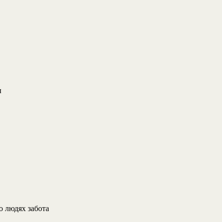
ы
 людях забота