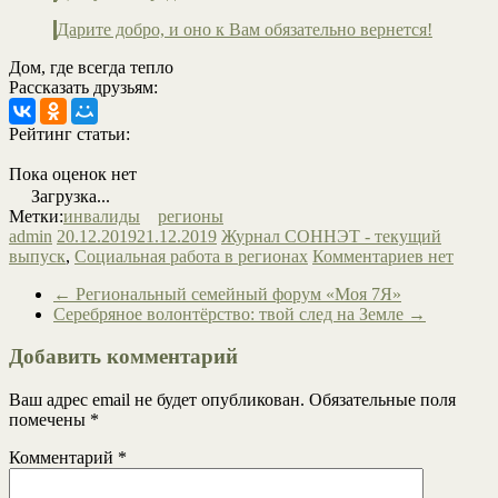
Дарите добро, и оно к Вам обязательно вернется!
Дом, где всегда тепло
Рассказать друзьям:
Рейтинг статьи:
Пока оценок нет
Загрузка...
Метки:
инвалиды
регионы
admin
20.12.2019
21.12.2019
Журнал СОННЭТ - текущий
выпуск
,
Социальная работа в регионах
Комментариев нет
←
Региональный семейный форум «Моя 7Я»
Серебряное волонтёрство: твой след на Земле
→
Добавить комментарий
Ваш адрес email не будет опубликован.
Обязательные поля
помечены
*
Комментарий
*