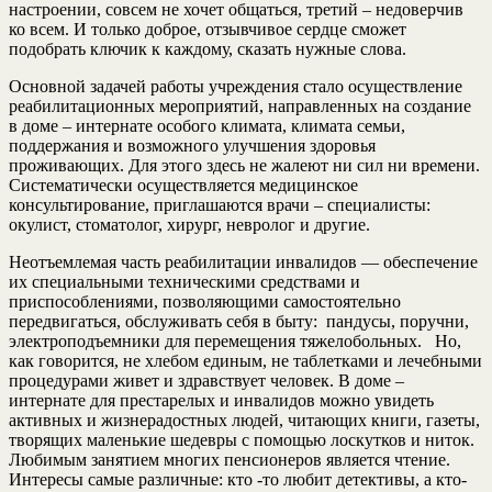
настроении, совсем не хочет общаться, третий – недоверчив
ко всем. И только доброе, отзывчивое сердце сможет
подобрать ключик к каждому, сказать нужные слова.
Основной задачей работы учреждения стало осуществление
реабилитационных мероприятий, направленных на создание
в доме – интернате особого климата, климата семьи,
поддержания и возможного улучшения здоровья
проживающих. Для этого здесь не жалеют ни сил ни времени.
Систематически осуществляется медицинское
консультирование, приглашаются врачи – специалисты:
окулист, стоматолог, хирург, невролог и другие.
Неотъемлемая часть реабилитации инвалидов — обеспечение
их специальными техническими средствами и
приспособлениями, позволяющими самостоятельно
передвигаться, обслуживать себя в быту: пандусы, поручни,
электроподъемники для перемещения тяжелобольных. Но,
как говорится, не хлебом единым, не таблетками и лечебными
процедурами живет и здравствует человек. В доме –
интернате для престарелых и инвалидов можно увидеть
активных и жизнерадостных людей, читающих книги, газеты,
творящих маленькие шедевры с помощью лоскутков и ниток.
Любимым занятием многих пенсионеров является чтение.
Интересы самые различные: кто -то любит детективы, а кто-