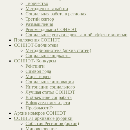
Творчество
Методическая работа
Социальная работа в регионах
Третий сектор
Размышления
Рекомендовано СОННЭТ
Социальные услуги с доказанной эффективностью
Приложения СОННЭТ
СОННЭТ-Библиотека
МетодБиблиотека (архив статей)
Социальные подкасты
СОННЭТ- Конкурсы
Рейтинги
Символ года
МираТворец
Социальные инновации
Интонации социального
Лучшая статья СОННЭТ
В объективе-соцработа
В фокусе-семья и дети
Профвысот@
Архив номеров СОННЭТ
СОННЭТ-архивные рубрики
События Регионов (архив)
Мировоззрение