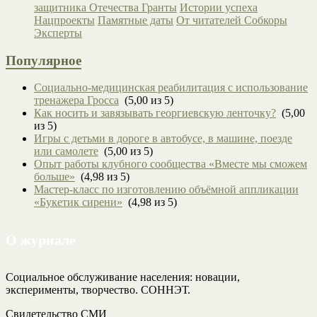
защитника Отечества
Гранты
Истории успеха
Нацпроекты
Памятные даты
От читателей
Собкоры
Эксперты
Популярное
Социально-медицинская реабилитация с использование
тренажера Гросса
(5,00 из 5)
Как носить и завязывать георгиевскую ленточку?
(5,00
из 5)
Игры с детьми в дороге в автобусе, в машине, поезде
или самолете
(5,00 из 5)
Опыт работы клубного сообщества «Вместе мы сможем
больше»
(4,98 из 5)
Мастер-класс по изготовлению объёмной аппликации
«Букетик сирени»
(4,98 из 5)
О журнале
Социальное обслуживание населения: новации,
эксперименты, творчество. СОННЭТ.
Свидетельство СМИ