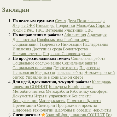
Закладки
По целевым группам:
Семья
Дети
Пожилые люди
Люди с ОВЗ
Инвалиды
Подростки
Молодёжь
Сироты
Люди с РАС
ТЖС
Ветераны
Участники СВО
По направлениям работы:
Абилитация
Адаптация
Диагностика
Профилактика
Реабилитация
Социализация
Творчество
Инновации
Исследования
Инклюзия
Доступная среда
Волонтёрство
Наставничество
Патронаж
Сопровождение
По профессиональным темам:
Социальная работа
Социальное обслуживание
Социальная защита
Социальная политика
Дефектология
Педагогика
Психология
Медико-социальная работа
Некоммерческий
сектор
Управление в социальной сфере
Для идей, вдохновения, текущей работы:
Календарь
проектов СОННЭТ
Конкурсы
Конференции
Методбиблиотека
Методработа
Работнику соцсферы
Документы
Игры и упражнения
Конспекты
Консультации
Мастер-классы
Памятки и буклеты
Презентации
Сценарии
Программы и проекты
Цифровые технологии
Шаблоны и образцы
Чек-листы
Спецпроекты:
Золотой фонд практик СОННЭТ
Год