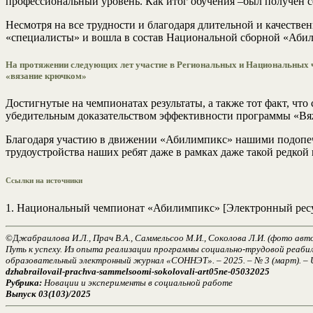
профессиональный уровень. Как итог обучения –был получен с
Несмотря на все трудности и благодаря длительной и качестве
«специалисты» и вошла в состав Национальной сборной «Аби
На протяжении следующих лет участие в Региональных и Национальных ч
«вязание крючком»
Достигнутые на чемпионатах результаты, а также тот факт, чт
убедительным доказательством эффективности программы «Вя
Благодаря участию в движении «Абилимпикс» нашими подопеч
трудоустройства наших ребят даже в рамках даже такой редкой
Ссылки на источники
1. Национальный чемпионат «Абилимпикс» [Электронный ресурс].
©Д
жабраилова И.Л., Прач В.А., Саммельсоо М.И., Соколова Л.И.
(фото авт
Путь к успеху. Из опыта реализации программы социально-трудовой реабил
образовательный электронный журнал «СОННЭТ». – 2025. – № 3 (март). – URL
dzhabrailovail-prachva-sammelsoomi-sokolovali-art05ne-05032025
Рубрика:
Новации и эксперименты в социальной работе
Выпуск 03(103)/2025