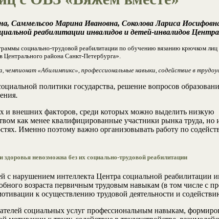
а, Саммельсоо Марина Ивановна, Соколова Лариса Иосифовн
циальной реабилитации инвалидов и детей-инвалидов Центра
рограммы социально-трудовой реабилитации по обучению вязанию крючком лиц 
 Центрального района Санкт-Петербурга».
а, чемпионат «Абилимпикс», профессиональные навыки, содействие в трудоу
 социальной политики государства, решение вопросов образован
ения.
их и внешних факторов, среди которых можно выделить низкую 
твом как менее квалифицированные участники рынка труда, но и
стях. Именно поэтому важно организовывать работу по содейс
 здоровья невозможна без их социально-трудовой реабилитации
ей с нарушением интеллекта Центра социальной реабилитации и
обного возраста первичным трудовым навыкам (в том числе с п
отивации к осуществлению трудовой деятельности и содействию
ателей социальных услуг профессиональным навыкам, формир