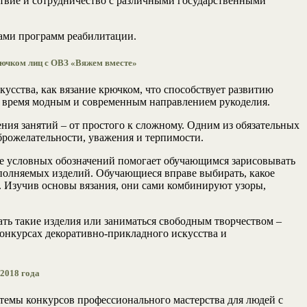
ствие и сотрудничество с различными государственными
ами программ реабилитации.
рючком лиц с ОВЗ «Вяжем вместе»
усства, как вязание крючком, что способствует развитию
е время модным и современным направлением рукоделия.
ия занятий – от простого к сложному. Одним из обязательных
брожелательности, уважения и терпимости.
ие условных обозначений помогает обучающимся зарисовывать
ыполняемых изделий. Обучающиеся вправе выбирать, какое
. Изучив основы вязания, они сами комбинируют узоры,
ать такие изделия или заниматься свободным творчеством –
конкурсах декоративно-прикладного искусства и
2018 года
темы конкурсов профессионального мастерства для людей с