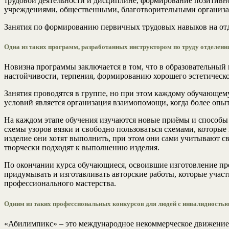
трудовой деятельности и дисциплине, формирование позитивно
учреждениями, общественными, благотворительными организ
Занятия по формированию первичных трудовых навыков на отд
Одна из таких программ, разработанных инструктором по труду отделен
Новизна программы заключается в том, что в образовательный 
настойчивости, терпения, формированию хорошего эстетическо
Занятия проводятся в группе, но при этом каждому обучающем
условий является организация взаимопомощи, когда более опы
На каждом этапе обучения изучаются новые приёмы и способы
схемы узоров вязки и свободно пользоваться схемами, которы
изделие они хотят выполнить, при этом они сами учитывают с
творчески подходят к выполнению изделия.
По окончании курса обучающиеся, освоившие изготовление про
придумывать и изготавливать авторские работы, которые участ
профессионального мастерства.
Одним из таких профессиональных конкурсов для людей с инвалидностью
«Абилимпикс» – это международное некоммерческое движение, 