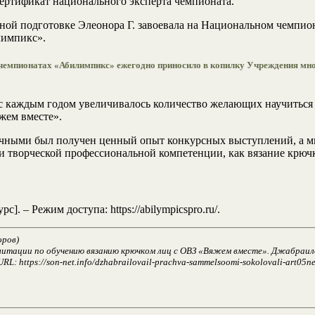
ертификат национального эксперта чемпионата.
нной подготовке Элеонора Г. завоевала на Национальном чемпио
лимпикс».
емпионатах «Абилимпикс» ежегодно приносило в копилку Учреждения много
о с каждым годом увеличивалось количество желающих научиться
жем вместе».
ными был получен ценный опыт конкурсных выступлений, а мы 
 и творческой профессиональной компетенции, как вязание крюч
 – Режим доступа: https://abilympicspro.ru/.
оров)
итации по обучению вязанию крючком лиц с ОВЗ «Вяжем вместе». Джабраилова
: https://son-net.info/dzhabrailovail-prachva-sammelsoomi-sokolovali-art05