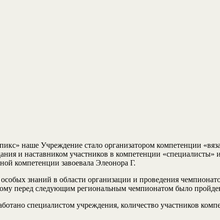
пикс» наше Учреждение стало организатором компетенции «вяза
ания и наставником участников в компетенции «специалисты» и
анной компетенции завоевала Элеонора Г.
 особых знаний в области организации и проведения чемпионато
этому перед следующим региональным чемпионатом было пройд
работано специалистом учреждения, количество участников комп