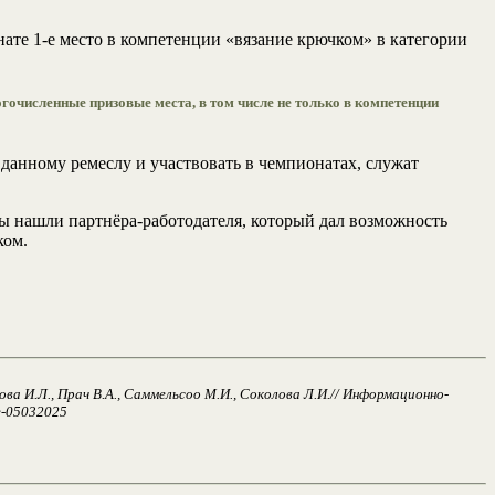
нате 1-е место в компетенции «вязание крючком» в категории
численные призовые места, в том числе не только в компетенции
 данному ремеслу и участвовать в чемпионатах, служат
нашли партнёра-работодателя, который дал возможность
ком.
 И.Л., Прач В.А., Саммельсоо М.И., Соколова Л.И.// Информационно-
ne-05032025