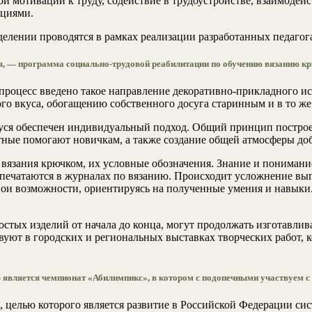
й мотивации к труду, содействие в трудоустройстве, взаимодей
ациями.
елении проводятся в рамках реализации разработанных педагог
ия, — программа социально-трудовой реабилитации по обучению вязанию к
процесс введено такое направление декоративно-прикладного иск
го вкуса, обогащению собственного досуга старинным и в то ж
уся обеспечен индивидуальный подход. Общий принцип построен
тные помогают новичкам, а также создание общей атмосферы до
 вязания крючком, их условные обозначения. Знание и пониман
е печатаются в журналах по вязанию. Происходит усложнение в
вои возможности, ориентируясь на полученные умения и навыки
стых изделий от начала до конца, могут продолжать изготавлив
вуют в городских и региональных выставках творческих работ, 
 является чемпионат «Абилимпикс», в котором с подопечными участвуем с 
целью которого является развитие в Российской Федерации сис