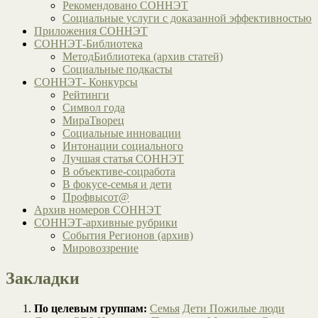
Рекомендовано СОННЭТ
Социальные услуги с доказанной эффективностью
Приложения СОННЭТ
СОННЭТ-Библиотека
МетодБиблиотека (архив статей)
Социальные подкасты
СОННЭТ- Конкурсы
Рейтинги
Символ года
МираТворец
Социальные инновации
Интонации социального
Лучшая статья СОННЭТ
В объективе-соцработа
В фокусе-семья и дети
Профвысот@
Архив номеров СОННЭТ
СОННЭТ-архивные рубрики
События Регионов (архив)
Мировоззрение
Закладки
По целевым группам:
Семья
Дети
Пожилые люди