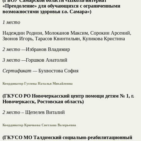
(ГБОУ Самарской области «Школа-интернат
«Преодоление» для обучающихся с ограниченными
возможностями здоровья г.о. Самара»)
1 место
Надеждин Родион, Молоканов Максим, Сорокин Арсений,
Звонов Игорь, Тарасов Квинтильян, Куликова Кристина
2 место —
Избранов Владимир
3 место —
Горшков Анатолий
Сертификат —
Бухвостова София
Координатор Гуглева Наталья Михайловна
(ГКУСО РО Новочеркасский центр помощи детям № 1, г.
Новочеркасск, Ростовская область)
2 место
– Щепелев Виталий
Координатор Крючкова Светлана Валерьевна
(ГКУСО МО Талдомский социально-реабилитационный