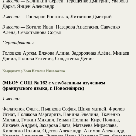
1 место —
Калинкин Сергей, Терещенко Дмитрий, Уварова
Дарья, Янцен Александр
2 место —
Гончаров Ростислав, Литвинов Дмитрий
3 место —
Котило Иван, Назарова Анастасия, Савченко
Алёна, Севостьянова Софья
Сертификаты
Головков Артем, Елжова Алина, Задорожная Алёна, Минаев
Данил, Попова Евгения, Солдатенко Денис
Координатор Блац Наталья Николаевна
(МБОУ СОШ № 162 с углубленным изучением
французского языка, г. Новосибирск)
1 место
Фалатенок Ольга, Пьянкова София, Шиян матвей, Фролов
Игнат, Полякова Маргарита, Панина Эвелина, Ткаченко
Милана, Гуткин Михаил, Гетман Полина, Кирс Полина,
Лихачёв Андрей, Захарова Злата, Матвеева Мираслава,
Килиогло Полина, Одегов Александр, Акимов Александр,