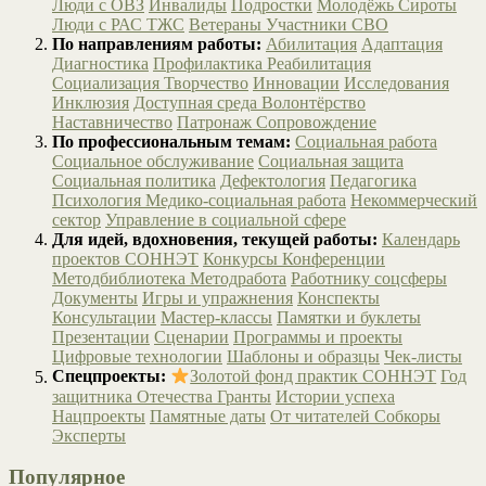
Люди с ОВЗ
Инвалиды
Подростки
Молодёжь
Сироты
Люди с РАС
ТЖС
Ветераны
Участники СВО
По направлениям работы:
Абилитация
Адаптация
Диагностика
Профилактика
Реабилитация
Социализация
Творчество
Инновации
Исследования
Инклюзия
Доступная среда
Волонтёрство
Наставничество
Патронаж
Сопровождение
По профессиональным темам:
Социальная работа
Социальное обслуживание
Социальная защита
Социальная политика
Дефектология
Педагогика
Психология
Медико-социальная работа
Некоммерческий
сектор
Управление в социальной сфере
Для идей, вдохновения, текущей работы:
Календарь
проектов СОННЭТ
Конкурсы
Конференции
Методбиблиотека
Методработа
Работнику соцсферы
Документы
Игры и упражнения
Конспекты
Консультации
Мастер-классы
Памятки и буклеты
Презентации
Сценарии
Программы и проекты
Цифровые технологии
Шаблоны и образцы
Чек-листы
Спецпроекты:
Золотой фонд практик СОННЭТ
Год
защитника Отечества
Гранты
Истории успеха
Нацпроекты
Памятные даты
От читателей
Собкоры
Эксперты
Популярное