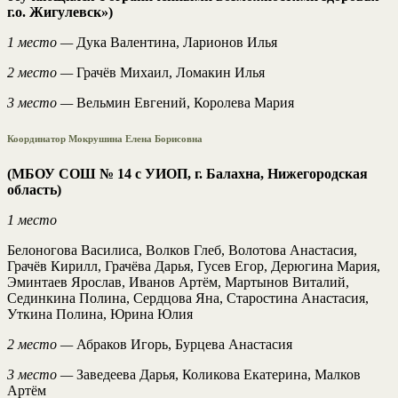
г.о. Жигулевск»)
1 место —
Дука Валентина, Ларионов Илья
2 место —
Грачёв Михаил, Ломакин Илья
3 место —
Вельмин Евгений, Королева Мария
Координатор Мокрушина Елена Борисовна
(МБОУ СОШ № 14 с УИОП, г. Балахна, Нижегородская
область)
1 место
Белоногова Василиса, Волков Глеб, Волотова Анастасия,
Грачёв Кирилл, Грачёва Дарья, Гусев Егор, Дерюгина Мария,
Эминтаев Ярослав, Иванов Артём, Мартынов Виталий,
Сединкина Полина, Сердцова Яна, Старостина Анастасия,
Уткина Полина, Юрина Юлия
2 место —
Абраков Игорь, Бурцева Анастасия
3 место —
Заведеева Дарья, Коликова Екатерина, Малков
Артём