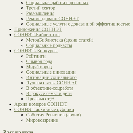
Социальная работа в регионах
Третий сектор
Размышления
Рекомендовано СОННЭТ
Социальные услуги с доказанной эффективностью
Приложения СОННЭТ
СОННЭТ-Библиотека
МетодБиблиотека (архив статей)
Социальные подкасты
СОННЭТ- Конкурсы
Рейтинги
Символ года
МираТворец
Социальные инновации
Интонации социального
Лучшая статья СОННЭТ
В объективе-соцработа
В фокусе-семья и дети
Профвысот@
Архив номеров СОННЭТ
СОННЭТ-архивные рубрики
События Регионов (архив)
Мировоззрение
Закладки