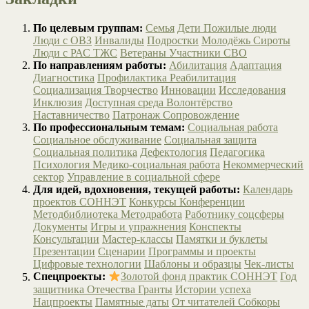
По целевым группам:
Семья
Дети
Пожилые люди
Люди с ОВЗ
Инвалиды
Подростки
Молодёжь
Сироты
Люди с РАС
ТЖС
Ветераны
Участники СВО
По направлениям работы:
Абилитация
Адаптация
Диагностика
Профилактика
Реабилитация
Социализация
Творчество
Инновации
Исследования
Инклюзия
Доступная среда
Волонтёрство
Наставничество
Патронаж
Сопровождение
По профессиональным темам:
Социальная работа
Социальное обслуживание
Социальная защита
Социальная политика
Дефектология
Педагогика
Психология
Медико-социальная работа
Некоммерческий
сектор
Управление в социальной сфере
Для идей, вдохновения, текущей работы:
Календарь
проектов СОННЭТ
Конкурсы
Конференции
Методбиблиотека
Методработа
Работнику соцсферы
Документы
Игры и упражнения
Конспекты
Консультации
Мастер-классы
Памятки и буклеты
Презентации
Сценарии
Программы и проекты
Цифровые технологии
Шаблоны и образцы
Чек-листы
Спецпроекты:
Золотой фонд практик СОННЭТ
Год
защитника Отечества
Гранты
Истории успеха
Нацпроекты
Памятные даты
От читателей
Собкоры