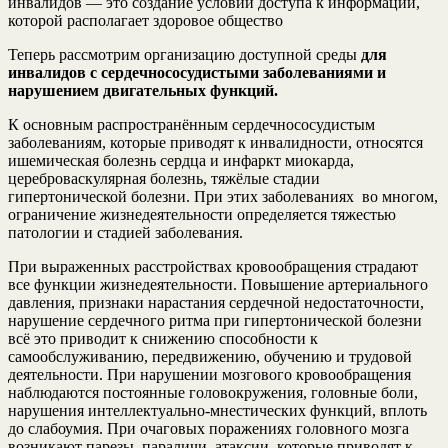
инвалидов — это создание условий доступа к информации,
которой располагает здоровое общество
Теперь рассмотрим организацию доступной среды
для
инвалидов с сердечнососудистыми заболеваниями и
нарушением двигательных функций.
К основным распространённым сердечнососудистым
заболеваниям, которые приводят к инвалидности, относятся
ишемическая болезнь сердца и инфаркт миокарда,
цереброваскулярная болезнь, тяжёлые стадии
гипертонической болезни. При этих заболеваниях во многом,
ограничение жизнедеятельности определяется тяжестью
патологии и стадией заболевания.
При выраженных расстройствах кровообращения страдают
все функции жизнедеятельности. Повышение артериального
давления, признаки нарастания сердечной недостаточности,
нарушение сердечного ритма при гипертонической болезни
всё это приводит к снижению способности к
самообслуживанию, передвижению, обучению и трудовой
деятельности. При нарушении мозгового кровообращения
наблюдаются постоянные головокружения, головные боли,
нарушения интеллектуально-мнестических функций, вплоть
до слабоумия. При очаговых поражениях головного мозга
возникают парезы, параличи, атаксии, которые приводят к