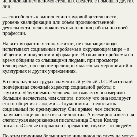
использованием вспомогательных средств, с помощью других
лиц;
— способность к выполнению трудовой деятельности,
уровень квалификации или объём производственной
деятельности, невозможность выполнения работы по своей
профессии.
На всех возрастных этапах жизни, не слышащие люди
испытывают социальные проблемы в окружающем мире – в
общении, в получении информации. Возникают проблемы во
время общения со слышащими людьми, при просмотре
телепередач, посещение зрелищных массовых мероприятий в
культурных и других учреждениях.
В своих научных трудах знаменитый учёный Л.С. Выготский
подчёркивал сложный характер социальной работы с
глухими: «Глухонемота человека оказывается неизмеримо
большим несчастьем, чем слепота, потому что она изолирует
его от общения с людьми… Глухонемота – недостаток
социальный по преимуществу. Она прямее, чем слепота,
нарушает социальные связи личности». А всемирно известная
слепоглухая американская писательница Эллен Келлер
писала: «Слепые оторваны от предметов, глухие – от людей».
По этим причинам большинство инвалидов по слуху не могут