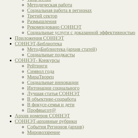
Методическая работа
Социальная работа в регионах
Третий сектор
Размышления
Рекомендовано СОННЭТ
Социальные услуги с доказанной эффективностью
Приложения СОННЭТ
СОННЭТ-Библиотека
МетодБиблиотека (архив статей)
Социальные подкасты
СОННЭТ- Конкурсы
Рейтинги
Символ года
МираТворец
Социальные инновации
Интонации социального
Лучшая статья СОННЭТ
В объективе-соцработа
В фокусе-семья и дети
Профвысот@
Архив номеров СОННЭТ
СОННЭТ-архивные рубрики
События Регионов (архив)
Мировоззрение