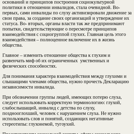
оснований и принципов построения социокультурной
политики в отношении инвалидов, стала очевидной. Во-
первых, сами инвалиды по слуху активизировали движение за
свои права, за создание своих организаций и утверждение их
статуса. Во- вторых, органы власти так же предпринимают
попытки, свидетельствующие о пересмотре принципов
взаимодействия с социогруппой глухих. Главная цель этого
взаимодействия – полноценное включение их в жизнь
общества.
Главное – изменить отношение общества к глухим и
развенчать миф об их ограниченных умственных и
физических способностях.
Для понимания характера взаимодействия между глухими и
слышащими членами общества, нужно прочесть Декларацию
независимости инвалида.
При обозначении группы людей, имеющих потерю слуха,
следует использовать корректную терминологию: глухой,
слабослышащий, инвалид с детства по слуху,
позднооглохший, человек с нарушением слуха. Не нужно
использовать слов и понятий, создающих негативные
стереотипы: глухонемой, тугоухий.