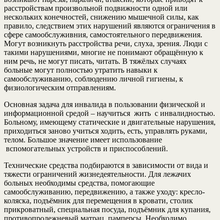
расстройствам произвольной подвижности одной или
нескольких конечностей, снижению мышечной силы, как
правило, следствием этих нарушений являются ограничения в
сфере самообслуживния, самостоятельного передвижения.
Могут возникнуть расстройства речи, слуха, зрения. Люди с
такими нарушениями, многие не понимают обращённую к
ним речь, не могут писать, читать. В тяжёлых случаях
больные могут полностью утратить навыки к
самообслуживанию, соблюдению личной гигиены, к
физиологическим отправлениям.
Основная задача для инвалида в пользовании физической и
информационной средой – научиться жить с инвалидностью.
Больному, имеющему статические и двигательные нарушения,
приходиться заново учиться ходить, есть, управлять руками,
телом. Большое значение имеет использование
вспомогательных устройств и приспособлений.
Технические средства подбираются в зависимости от вида и
тяжести ограничений жизнедеятельности. Для лежачих
больных необходимы средства, помогающие
самообслуживанию, передвижению, а также уходу: кресло-
коляска, подъёмник для перемещения в кровати, столик
прикроватный, специальная посуда, подъёмник для купания,
противопролежневый матрац, памперсы. Необходимо