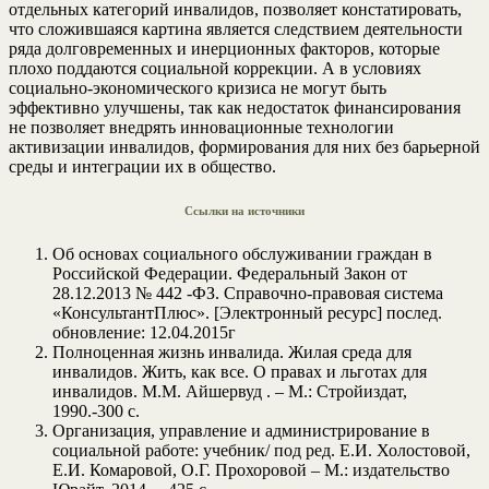
отдельных категорий инвалидов, позволяет констатировать,
что сложившаяся картина является следствием деятельности
ряда долговременных и инерционных факторов, которые
плохо поддаются социальной коррекции. А в условиях
социально-экономического кризиса не могут быть
эффективно улучшены, так как недостаток финансирования
не позволяет внедрять инновационные технологии
активизации инвалидов, формирования для них без барьерной
среды и интеграции их в общество.
Ссылки на источники
Об основах социального обслуживании граждан в
Российской Федерации. Федеральный Закон от
28.12.2013 № 442 -ФЗ. Справочно-правовая система
«КонсультантПлюс». [Электронный ресурс] послед.
обновление: 12.04.2015г
Полноценная жизнь инвалида. Жилая среда для
инвалидов. Жить, как все. О правах и льготах для
инвалидов. М.М. Айшервуд . – М.: Стройиздат,
1990.-300 с.
Организация, управление и администрирование в
социальной работе: учебник/ под ред. Е.И. Холостовой,
Е.И. Комаровой, О.Г. Прохоровой – М.: издательство