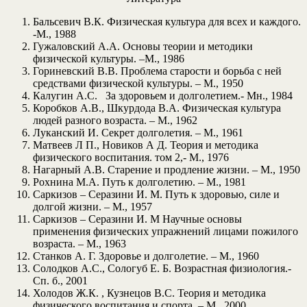
Бальсевич В.К. Физическая культура для всех и каждого.
-М., 1988
Гужаловский А.А. Основы теории и методики
физической культуры. –М., 1986
Гориневский В.В. Проблема старости и борьба с ней
средствами физической культуры. – М., 1950
Калугин А.С. За здоровьем и долголетием.- Мн., 1984
Коробков А.В., Шкурдода В.А. Физическая культура
людей разного возраста. – М., 1962
Луканский И. Секрет долголетия. – М., 1961
Матвеев Л П., Новиков А Д. Теория и методика
физического воспитания. том 2,- М., 1976
Нагарный А.В. Старение и продление жизни. – М., 1950
Рохнина М.А. Путь к долголетию. – М., 1981
Саркизов – Серазини И. М. Путь к здоровью, силе и
долгой жизни. – М., 1957
Саркизов – Серазини И. М Научные основы
применения физических упражнений лицами пожилого
возраста. – М., 1963
Станков А. Г. Здоровье и долголетие. – М., 1960
Солодков А.С., Сологуб Е. Б. Возрастная физиология.-
Сп. б., 2001
Холодов Ж.К. , Кузнецов В.С. Теория и методика
физического воспитания и спорта. – М., 2000