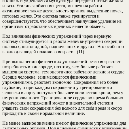
и кишок и укрепляется мускулатура передней стенки живота
и таза. Усиливая обмен веществ, мышечная работа
активизирует также деятельность органов выделения: почек,
потовых желез. Эта система также тренируется и
совершенствуется, что обеспечивает наилучшее удаление из
организма отработанных вредных веществ обмена.
Под влиянием физических упражнений через нервную
систему стимулируется и работа желез внутренней секреции –
половых, щитовидной, надпочечных и других. Это особенно
важно для людей пожилого возраста. (11)
При выполнении физических упражнений резко возрастает
потребность в кислороде, поэтому, чем больше работает
мышечная система, тем энергичнее работают легкие и сердце.
Сердце человека, занимающегося физическими
упражнениями, работает экономно. Сокращения его более
глубокие, и при каждом сокращении у тренированного
человека в аорту поступает большее количество крови, чем у
нетренированного. Тренированное сердце во время больших
физических напряжений может в значительной степени
учащать свои сокращения без всякого для себя вреда и скоро
приходить к своей нормальной величине.
Не менее важное значение имеют физические упражнения для
дыхательных органов. Под влиянием физических упражнений