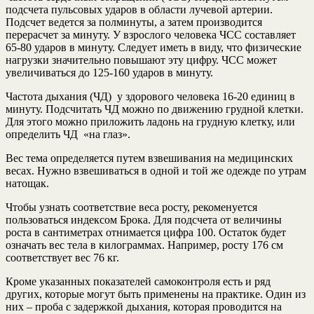
подсчета пульсовых ударов в области лучевой артерии.
Подсчет ведется за полминуты, а затем производится
перерасчет за минуту. У взрослого человека ЧСС составляет
65-80 ударов в минуту. Следует иметь в виду, что физические
нагрузки значительно повышают эту цифру. ЧСС может
увеличиваться до 125-160 ударов в минуту.
Частота дыхания (ЧД) у здорового человека 16-20 единиц в
минуту. Подсчитать ЧД можно по движению грудной клетки.
Для этого можно приложить ладонь на грудную клетку, или
определить ЧД «на глаз».
Вес тема определяется путем взвешивания на медицинских
весах. Нужно взвешиваться в одной и той же одежде по утрам
натощак.
Чтобы узнать соответствие веса росту, рекоменуется
пользоваться индексом Брока. Для подсчета от величины
роста в сантиметрах отнимается цифра 100. Остаток будет
означать вес тела в килограммах. Например, росту 176 см
соответствует вес 76 кг.
Кроме указанных показателей самоконтроля есть и ряд
других, которые могут быть применены на практике. Один из
них – проба с задержкой дыхания, которая проводится на