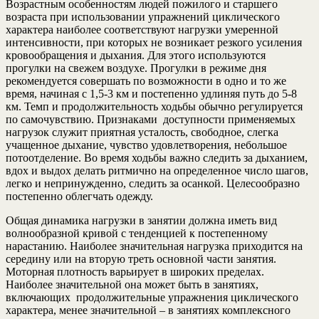
Возрастным особенностям людей пожилого и старшего
возраста при использовании упражнений циклического
характера наиболее соответствуют нагрузки умеренной
интенсивности, при которых не возникает резкого усиления
кровообращения и дыхания. Для этого используются
прогулки на свежем воздухе. Прогулки в режиме дня
рекомендуется совершать по возможности в одно и то же
время, начиная с 1,5-3 км и постепенно удлиняя путь до 5-8
км. Темп и продолжительность ходьбы обычно регулируется
по самочувствию. Признаками доступности применяемых
нагрузок служит приятная усталость, свободное, слегка
учащенное дыхание, чувство удовлетворения, небольшое
потоотделение. Во время ходьбы важно следить за дыханием,
вдох и выдох делать ритмично на определенное число шагов,
легко и непринужденно, следить за осанкой. Целесообразно
постепенно облегчать одежду.
Общая динамика нагрузки в занятии должна иметь вид
волнообразной кривой с тенденцией к постепенному
нарастанию. Наиболее значительная нагрузка приходится на
середину или на вторую треть основной части занятия.
Моторная плотность варьирует в широких пределах.
Наиболее значительной она может быть в занятиях,
включающих продолжительные упражнения циклического
характера, менее значительной – в занятиях комплексного