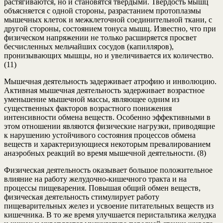
растягиваются, но и становятся твердыми. Твердость мышц
объясняется с одной стороны, разрастанием протоплазмы
мышечных клеток и межклеточной соединительной ткани, с
другой стороны, состоянием тонуса мышц. Известно, что при
физическом напряжении не только расширяется просвет
бесчисленных мельчайших сосудов (капилляров),
пронизывающих мышцы, но и увеличивается их количество.
(11)
Мышечная деятельность задерживает атрофию и инволюцию.
Активная мышечная деятельность задерживает возрастное
уменьшение мышечной массы, являющее одним из
существенных факторов возрастного понижения
интенсивности обмена веществ. Особенно эффективными в
этом отношении являются физические нагрузки, приводящие
к нарушению устойчивого состояния процессов обмена
веществ и характеризующиеся некоторым превалированием
анаэробных реакций во время мышечной деятельности. (8)
Физическая деятельность оказывает большое положительное
влияние на работу желудочно-кишечного тракта и на
процессы пищеварения. Повышая общий обмен веществ,
физическая деятельность стимулирует работу
пищеварительных желез и усвоение питательных веществ из
кишечника. В то же время улучшается перистальтика желудка