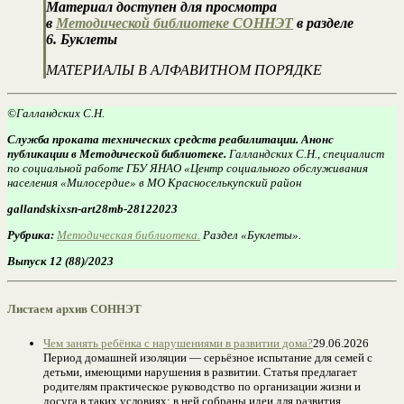
Материал доступен для просмотра
в
Методической библиотеке СОННЭТ
в разделе
6. Буклеты
МАТЕРИАЛЫ В АЛФАВИТНОМ ПОРЯДКЕ
©Галландских С.Н.
Служба проката технических средств реабилитации. Анонс
публикации в Методической библиотеке.
Галландских С.Н., специалист
по социальной работе ГБУ ЯНАО «Центр социального обслуживания
населения «Милосердие» в МО Красноселькупский район
gallandskixsn-art28mb-28122023
Рубрика:
Методическая библиотека.
Раздел «Буклеты».
Выпуск 12 (88)/2023
Листаем архив СОННЭТ
Чем занять ребёнка с нарушениями в развитии дома?
29.06.2026
Период домашней изоляции — серьёзное испытание для семей с
детьми, имеющими нарушения в развитии. Статья предлагает
родителям практическое руководство по организации жизни и
досуга в таких условиях: в ней собраны идеи для развития