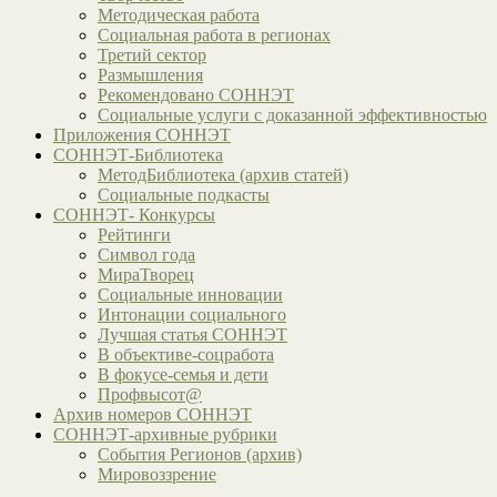
Методическая работа
Социальная работа в регионах
Третий сектор
Размышления
Рекомендовано СОННЭТ
Социальные услуги с доказанной эффективностью
Приложения СОННЭТ
СОННЭТ-Библиотека
МетодБиблиотека (архив статей)
Социальные подкасты
СОННЭТ- Конкурсы
Рейтинги
Символ года
МираТворец
Социальные инновации
Интонации социального
Лучшая статья СОННЭТ
В объективе-соцработа
В фокусе-семья и дети
Профвысот@
Архив номеров СОННЭТ
СОННЭТ-архивные рубрики
События Регионов (архив)
Мировоззрение