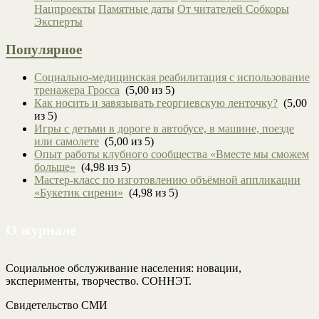
Нацпроекты
Памятные даты
От читателей
Собкоры
Эксперты
Популярное
Социально-медицинская реабилитация с использование
тренажера Гросса
(5,00 из 5)
Как носить и завязывать георгиевскую ленточку?
(5,00
из 5)
Игры с детьми в дороге в автобусе, в машине, поезде
или самолете
(5,00 из 5)
Опыт работы клубного сообщества «Вместе мы сможем
больше»
(4,98 из 5)
Мастер-класс по изготовлению объёмной аппликации
«Букетик сирени»
(4,98 из 5)
О журнале
Социальное обслуживание населения: новации,
эксперименты, творчество. СОННЭТ.
Свидетельство СМИ