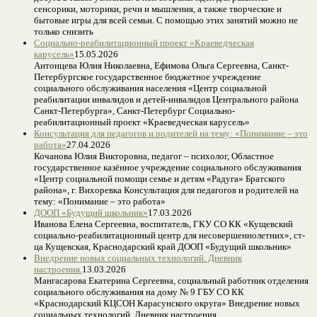
сенсорики, моторики, речи и мышления, а также творческие и
бытовые игры для всей семьи. С помощью этих занятий можно не
только снизить
Социально-реабилитационный проект «Краеведческая
карусель»
15.05.2026
Антонцева Юлия Николаевна, Ефимова Ольга Сергеевна, Санкт-
Петербургское государственное бюджетное учреждение
социального обслуживания населения «Центр социальной
реабилитации инвалидов и детей-инвалидов Центрального района
Санкт-Петербурга», Санкт-Петербург Социально-
реабилитационный проект «Краеведческая карусель»
Консультация для педагогов и родителей на тему: «Понимание – это
работа»
27.04.2026
Кочанова Юлия Викторовна, педагог – психолог, Областное
государственное казённое учреждение социального обслуживания
«Центр социальной помощи семье и детям «Радуга» Братского
района», г. Вихоревка Консультация для педагогов и родителей на
тему: «Понимание – это работа»
ДООП «Будущий школьник»
17.03.2026
Иванова Елена Сергеевна, воспитатель, ГКУ СО КК «Кущевский
социально-реабилитационный центр для несовершеннолетних», ст-
ца Кущевская, Краснодарский край ДООП «Будущий школьник»
Внедрение новых социальных технологий. Дневник
настроения.
13.03.2026
Мангасарова Екатерина Сергеевна, социальный работник отделения
социального обслуживания на дому № 9 ГБУ СО КК
«Краснодарский КЦСОН Карасунского округа» Внедрение новых
социальных технологий. Дневник настроения.