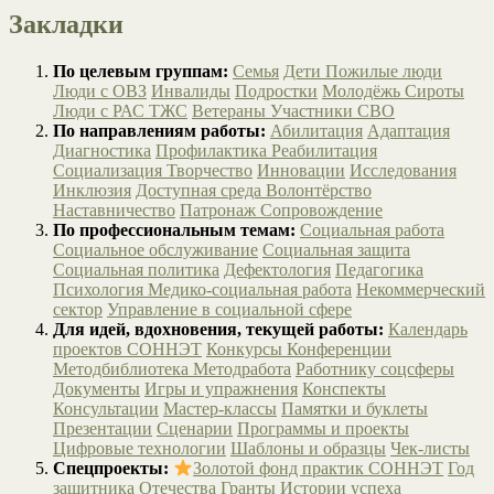
Закладки
По целевым группам:
Семья
Дети
Пожилые люди
Люди с ОВЗ
Инвалиды
Подростки
Молодёжь
Сироты
Люди с РАС
ТЖС
Ветераны
Участники СВО
По направлениям работы:
Абилитация
Адаптация
Диагностика
Профилактика
Реабилитация
Социализация
Творчество
Инновации
Исследования
Инклюзия
Доступная среда
Волонтёрство
Наставничество
Патронаж
Сопровождение
По профессиональным темам:
Социальная работа
Социальное обслуживание
Социальная защита
Социальная политика
Дефектология
Педагогика
Психология
Медико-социальная работа
Некоммерческий
сектор
Управление в социальной сфере
Для идей, вдохновения, текущей работы:
Календарь
проектов СОННЭТ
Конкурсы
Конференции
Методбиблиотека
Методработа
Работнику соцсферы
Документы
Игры и упражнения
Конспекты
Консультации
Мастер-классы
Памятки и буклеты
Презентации
Сценарии
Программы и проекты
Цифровые технологии
Шаблоны и образцы
Чек-листы
Спецпроекты:
Золотой фонд практик СОННЭТ
Год
защитника Отечества
Гранты
Истории успеха