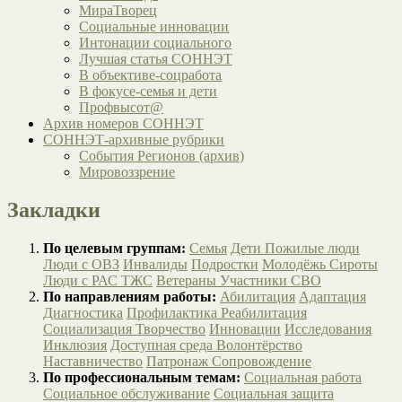
МираТворец
Социальные инновации
Интонации социального
Лучшая статья СОННЭТ
В объективе-соцработа
В фокусе-семья и дети
Профвысот@
Архив номеров СОННЭТ
СОННЭТ-архивные рубрики
События Регионов (архив)
Мировоззрение
Закладки
По целевым группам:
Семья
Дети
Пожилые люди
Люди с ОВЗ
Инвалиды
Подростки
Молодёжь
Сироты
Люди с РАС
ТЖС
Ветераны
Участники СВО
По направлениям работы:
Абилитация
Адаптация
Диагностика
Профилактика
Реабилитация
Социализация
Творчество
Инновации
Исследования
Инклюзия
Доступная среда
Волонтёрство
Наставничество
Патронаж
Сопровождение
По профессиональным темам:
Социальная работа
Социальное обслуживание
Социальная защита