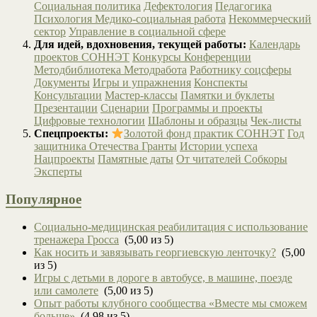
Социальная политика
Дефектология
Педагогика
Психология
Медико-социальная работа
Некоммерческий
сектор
Управление в социальной сфере
Для идей, вдохновения, текущей работы:
Календарь
проектов СОННЭТ
Конкурсы
Конференции
Методбиблиотека
Методработа
Работнику соцсферы
Документы
Игры и упражнения
Конспекты
Консультации
Мастер-классы
Памятки и буклеты
Презентации
Сценарии
Программы и проекты
Цифровые технологии
Шаблоны и образцы
Чек-листы
Спецпроекты:
Золотой фонд практик СОННЭТ
Год
защитника Отечества
Гранты
Истории успеха
Нацпроекты
Памятные даты
От читателей
Собкоры
Эксперты
Популярное
Социально-медицинская реабилитация с использование
тренажера Гросса
(5,00 из 5)
Как носить и завязывать георгиевскую ленточку?
(5,00
из 5)
Игры с детьми в дороге в автобусе, в машине, поезде
или самолете
(5,00 из 5)
Опыт работы клубного сообщества «Вместе мы сможем
больше»
(4,98 из 5)