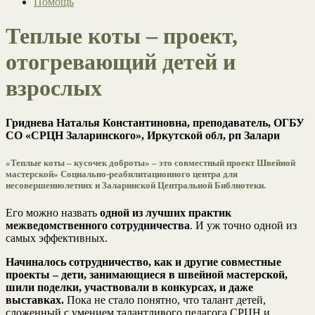
Помощь
Теплые коты – проект,
отогревающий детей и
взрослых
Гриднева Наталья Константиновна, преподаватель, ОГБУ
СО «СРЦН Заларинского», Иркутской обл, рп Залари
«Теплые коты – кусочек доброты» – это совместный проект Швейной
мастерской» Социально-реабилитационного центра для
несовершеннолетних и Заларинской Центральной Библиотеки.
Его можно назвать
одной из лучших практик
межведомственного сотрудничества
. И уж точно одной из
самых эффективных.
Начиналось сотрудничество, как и другие совместные
проекты – дети, занимающиеся в швейной мастерской,
шили поделки, участвовали в конкурсах, и даже
выставках.
Пока не стало понятно, что талант детей,
сложенный с умением талантливого педагога СРЦН и