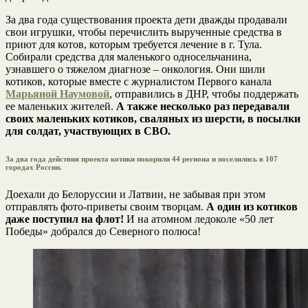
За два года существования проекта дети дважды продавали
свои игрушки, чтобы перечислить вырученные средства в
приют для котов, которым требуется лечение в г. Тула.
Собирали средства для маленького односельчанина,
узнавшего о тяжелом диагнозе – онкология. Они шили
котиков, которые вместе с журналистом Первого канала
Марьяной Наумовой
, отправились в ДНР, чтобы поддержать
ее маленьких жителей.
А также несколько раз передавали
своих маленьких котиков, сваляных из шерсти, в посылки
для солдат, участвующих в СВО.
За два года действия проекта котики покорили 44 региона и поселились в 107
городах России.
Доехали до Белоруссии и Латвии, не забывая при этом
отправлять фото-приветы своим творцам.
А один из котиков
даже поступил на флот!
И на атомном ледоколе «50 лет
Победы» добрался до Северного полюса!