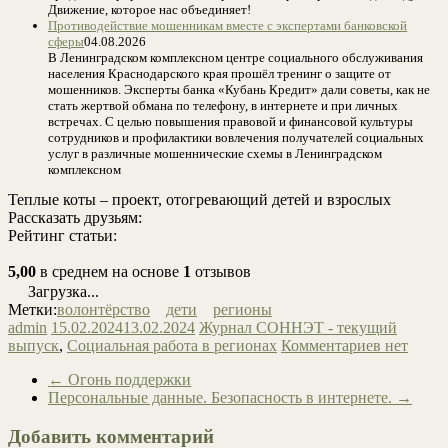
Движение, которое нас объединяет!
Противодействие мошенникам вместе с экспертами банковской
сферы
04.08.2026
В Ленинградском комплексном центре социального обслуживания
населения Краснодарского края прошёл тренинг о защите от
мошенников. Эксперты банка «Кубань Кредит» дали советы, как не
стать жертвой обмана по телефону, в интернете и при личных
встречах. С целью повышения правовой и финансовой культуры
сотрудников и профилактики вовлечения получателей социальных
услуг в различные мошеннические схемы в Ленинградском
комплексном
Теплые коты – проект, отогревающий детей и взрослых
Рассказать друзьям:
Рейтинг статьи:
5,00
в среднем на основе
1
отзывов
Загрузка...
Метки:
волонтёрство
дети
регионы
admin
15.02.2024
13.02.2024
Журнал СОННЭТ - текущий
выпуск
,
Социальная работа в регионах
Комментариев нет
←
Огонь поддержки
Персональные данные. Безопасность в интернете.
→
Добавить комментарий