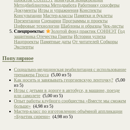
Методбиблиотека
Методработа
Работнику соцсферы
Документы
Игры и упражнения
Конспекты
Консультации
Мастер-классы
Памятки и буклеты
Презентации
Сценарии
Программы и проекты
Цифровые технологии
Шаблоны и образцы
Чек-листы
Спецпроекты:
Золотой фонд практик СОННЭТ
Год
защитника Отечества
Гранты
Истории успеха
Нацпроекты
Памятные даты
От читателей
Собкоры
Эксперты
Популярное
Социально-медицинская реабилитация с использование
тренажера Гросса
(5,00 из 5)
Как носить и завязывать георгиевскую ленточку?
(5,00
из 5)
Игры с детьми в дороге в автобусе, в машине, поезде
или самолете
(5,00 из 5)
Опыт работы клубного сообщества «Вместе мы сможем
больше»
(4,98 из 5)
Мастер-класс по изготовлению объёмной аппликации
«Букетик сирени»
(4,98 из 5)