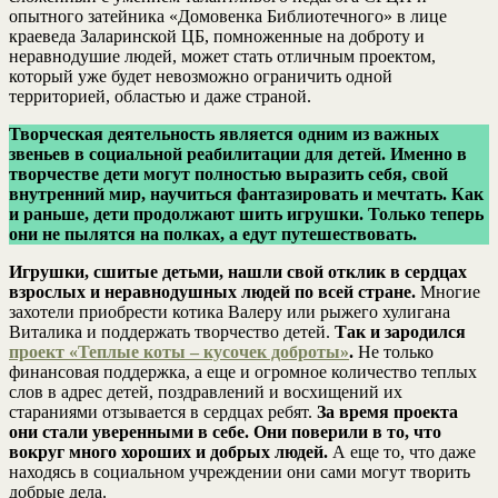
опытного затейника «Домовенка Библиотечного» в лице
краеведа Заларинской ЦБ, помноженные на доброту и
неравнодушие людей, может стать отличным проектом,
который уже будет невозможно ограничить одной
территорией, областью и даже страной.
Творческая деятельность является одним из важных
звеньев в социальной реабилитации для детей. Именно в
творчестве дети могут полностью выразить себя, свой
внутренний мир, научиться фантазировать и мечтать. Как
и раньше, дети продолжают шить игрушки. Только теперь
они не пылятся на полках, а едут путешествовать.
Игрушки, сшитые детьми, нашли свой отклик в сердцах
взрослых и неравнодушных людей по всей стране.
Многие
захотели приобрести котика Валеру или рыжего хулигана
Виталика и поддержать творчество детей.
Так и зародился
проект «Теплые коты – кусочек доброты»
.
Не только
финансовая поддержка, а еще и огромное количество теплых
слов в адрес детей, поздравлений и восхищений их
стараниями отзывается в сердцах ребят.
За время проекта
они стали уверенными в себе. Они поверили в то, что
вокруг много хороших и добрых людей.
А еще то, что даже
находясь в социальном учреждении они сами могут творить
добрые дела.