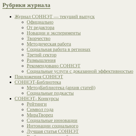
Рубрики журнала
Журнал СОННЭТ — текущий выпуск
Официально
От редактора
Новации и эксперименты
Творчество
Методическая работа
Социальная работа в регионах
Третий сектор
Размышления
Рекомендовано СОННЭТ
Социальные услуги с доказанной эффективностью
Приложения СОННЭТ
СОННЭТ-Библиотека
МетодБиблиотека (архив статей)
Социальные подкасты
СОННЭТ- Конкурсы
Рейтинги
Символ года
МираТворец
Социальные инновации
Интонации социального
Лучшая статья СОННЭТ