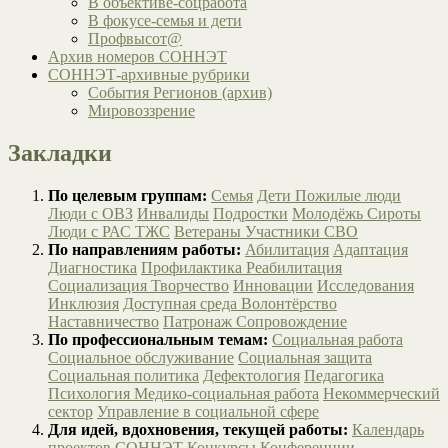
В объективе-соцработа
В фокусе-семья и дети
Профвысот@
Архив номеров СОННЭТ
СОННЭТ-архивные рубрики
События Регионов (архив)
Мировоззрение
Закладки
По целевым группам:
Семья
Дети
Пожилые люди
Люди с ОВЗ
Инвалиды
Подростки
Молодёжь
Сироты
Люди с РАС
ТЖС
Ветераны
Участники СВО
По направлениям работы:
Абилитация
Адаптация
Диагностика
Профилактика
Реабилитация
Социализация
Творчество
Инновации
Исследования
Инклюзия
Доступная среда
Волонтёрство
Наставничество
Патронаж
Сопровождение
По профессиональным темам:
Социальная работа
Социальное обслуживание
Социальная защита
Социальная политика
Дефектология
Педагогика
Психология
Медико-социальная работа
Некоммерческий
сектор
Управление в социальной сфере
Для идей, вдохновения, текущей работы:
Календарь
проектов СОННЭТ
Конкурсы
Конференции