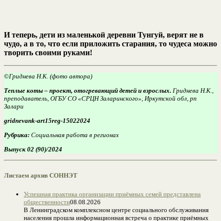
И теперь, дети из маленькой деревни Тунгуй, верят не в
чудо, а в то, что если приложить старания, то чудеса можно
творить своими руками!
©
Гриднева Н.К. (фото автора)
Теплые коты – проект, отогревающий детей и взрослых.
Гриднева Н.К.,
преподаватель, ОГБУ СО «СРЦН Заларинского», Иркутской обл, рп
Залари
gridnevank-art15reg-15022024
Рубрика:
Социальная работа в регионах
Выпуск 02 (90)/2024
Листаем архив СОННЭТ
Успешная практика организации приёмных семей представлена
общественности
08.08.2026
В Ленинградском комплексном центре социального обслуживания
населения прошла информационная встреча о практике приёмных