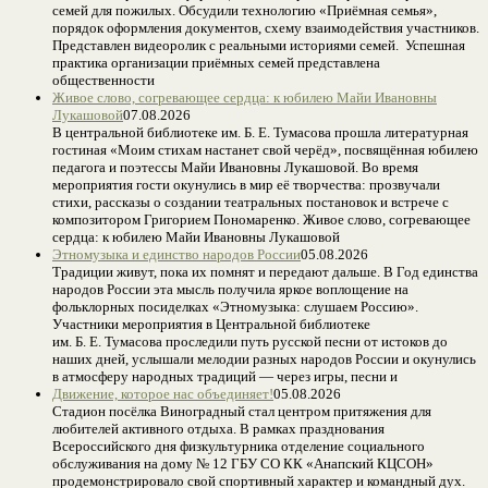
семей для пожилых. Обсудили технологию «Приёмная семья»,
порядок оформления документов, схему взаимодействия участников.
Представлен видеоролик с реальными историями семей. Успешная
практика организации приёмных семей представлена
общественности
Живое слово, согревающее сердца: к юбилею Майи Ивановны
Лукашовой
07.08.2026
В центральной библиотеке им. Б. Е. Тумасова прошла литературная
гостиная «Моим стихам настанет свой черёд», посвящённая юбилею
педагога и поэтессы Майи Ивановны Лукашовой. Во время
мероприятия гости окунулись в мир её творчества: прозвучали
стихи, рассказы о создании театральных постановок и встрече с
композитором Григорием Пономаренко. Живое слово, согревающее
сердца: к юбилею Майи Ивановны Лукашовой
Этномузыка и единство народов России
05.08.2026
Традиции живут, пока их помнят и передают дальше. В Год единства
народов России эта мысль получила яркое воплощение на
фольклорных посиделках «Этномузыка: слушаем Россию».
Участники мероприятия в Центральной библиотеке
им. Б. Е. Тумасова проследили путь русской песни от истоков до
наших дней, услышали мелодии разных народов России и окунулись
в атмосферу народных традиций — через игры, песни и
Движение, которое нас объединяет!
05.08.2026
Стадион посёлка Виноградный стал центром притяжения для
любителей активного отдыха. В рамках празднования
Всероссийского дня физкультурника отделение социального
обслуживания на дому № 12 ГБУ СО КК «Анапский КЦСОН»
продемонстрировало свой спортивный характер и командный дух.