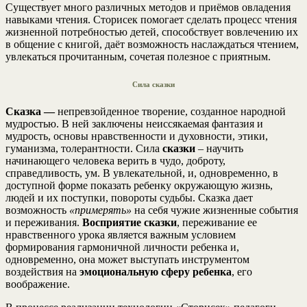
Существует много различных методов и приёмов овладения
навыками чтения. Сторисек помогает сделать процесс чтения
жизненной потребностью детей, способствует вовлечению их
в общение с книгой, даёт возможность наслаждаться чтением,
увлекаться прочитанным, сочетая полезное с приятным.
Сила сказки
Сказка
—
непревзойденное творение, созданное народной
мудростью. В ней заключены неиссякаемая фантазия и
мудрость, основы нравственности и духовности, этики,
гуманизма, толерантности. Сила
сказки
– научить
начинающего человека верить в чудо, доброту,
справедливость, ум. В увлекательной, и, одновременно, в
доступной форме показать ребенку окружающую жизнь,
людей и их поступки, повороты судьбы. Сказка дает
возможность
«примерять»
на себя чужие жизненные события
и переживания.
Восприятие сказки
, переживание ее
нравственного урока является важным условием
формирования гармоничной личности ребенка и,
одновременно, она может выступать инструментом
воздействия на
эмоциональную сферу ребенка
, его
воображение.