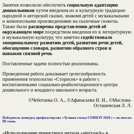
Занятия позволили обеспечить
социальную адаптацию
дошкольников
путем введения их в культурную традицию
народной и авторской сказки, знакомя детей с музыкальными
и живописными произведениями на сказочные сюжеты.
Также были
расширены представления детей об
окружающем мире
посредством введения их в литературную
и музыкальную культуру, что заметно
содействовало
эмоциональному развитию детей, развитию речи детей,
обогащению словаря, развитию образного строя и
навыков связной речи.
Поставленные задачи полностью реализованы.
Проведенная работа доказывает целесообразность
применения технологии «Сторисек» в работе с
воспитанниками социально-реабилитационного центра
дошкольного и младшего школьного возраста.
©Чеботаева О. А., ©Афанасьева И. И., ©Маслова-
Осташевская Л. Л.
Победитель конкурса профмастерства «Лучшая статья СОННЭТ 2020 г » по итогам
III этапа.
«Использование проектного метода «storysack» в