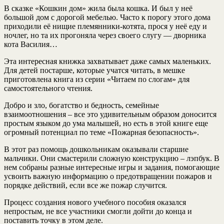
В сказке «Кошкин дом» жила была кошка. И был у неё
большой дом с дорогой мебелью. Часто к порогу этого дома
приходили её нищие племянники-котята, прося у неё еду и
ночлег, но та их прогоняла через своего слугу — дворника
кота Василия…
Эта интересная книжка захватывает даже самых маленьких.
Для детей постарше, которые учатся читать, в мешке
приготовлена книга из серии «Читаем по слогам» для
самостоятельного чтения.
Добро и зло, богатство и бедность, семейные
взаимоотношения – все это удивительным образом доносится
простым языком до ума малышей, но есть в этой книге еще
огромный потенциал по теме «Пожарная безопасность».
В этот раз помощь дошкольникам оказывали старшие
мальчики. Они смастерили сложную конструкцию – лэпбук. В
нем собраны разные интересные игры и задания, помогающие
усвоить важную информацию о предотвращении пожаров и
порядке действий, если все же пожар случится.
Процесс создания нового учебного пособия оказался
непростым, не все участники смогли дойти до конца и
поставить точку в этом деле.