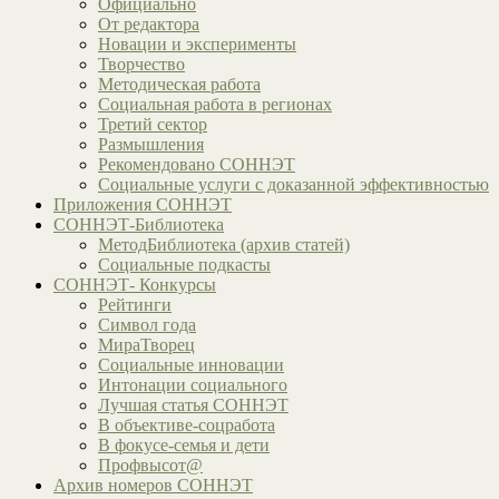
Официально
От редактора
Новации и эксперименты
Творчество
Методическая работа
Социальная работа в регионах
Третий сектор
Размышления
Рекомендовано СОННЭТ
Социальные услуги с доказанной эффективностью
Приложения СОННЭТ
СОННЭТ-Библиотека
МетодБиблиотека (архив статей)
Социальные подкасты
СОННЭТ- Конкурсы
Рейтинги
Символ года
МираТворец
Социальные инновации
Интонации социального
Лучшая статья СОННЭТ
В объективе-соцработа
В фокусе-семья и дети
Профвысот@
Архив номеров СОННЭТ