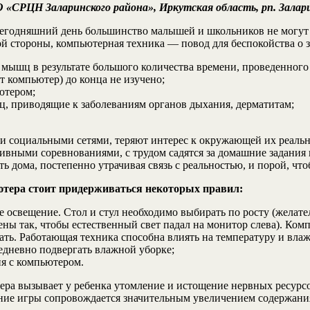
 «СРЦН Заларинского района», Иркутская область, рп. Залар
сегодняшний день большинство малышей и школьников не могут 
й стороны, компьютерная техника — повод для беспокойства о з
 мышц в результате большого количества времени, проведенного
т компьютер) до конца не изучено;
ютером;
ц, приводящие к заболеваниям органов дыхания, дерматитам;
социальными сетями, теряют интерес к окружающей их реальнос
ивными соревнованиями, с трудом садятся за домашние задания 
дома, постепенно утрачивая связь с реальностью, и порой, чтоб
ютера стоит придерживаться некоторых правил:
е освещение. Стол и стул необходимо выбирать по росту (желат
ны так, чтобы естественный свет падал на монитор слева). Комп
вать. Работающая техника способна влиять на температуру и вл
едневно подвергать влажной уборке;
ия с компьютером.
ера вызывает у ребенка утомление и истощение нервных ресурс
ие игры сопровождается значительным увеличением содержания 