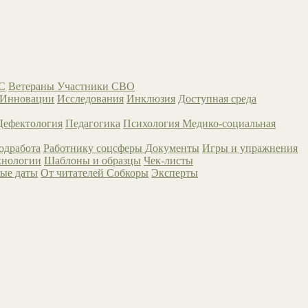
С
Ветераны
Участники СВО
Инновации
Исследования
Инклюзия
Доступная среда
Дефектология
Педагогика
Психология
Медико-социальная
одработа
Работнику соцсферы
Документы
Игры и упражнения
хнологии
Шаблоны и образцы
Чек-листы
ые даты
От читателей
Собкоры
Эксперты