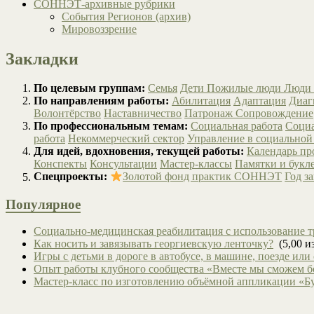
СОННЭТ-архивные рубрики
События Регионов (архив)
Мировоззрение
Закладки
По целевым группам:
Семья
Дети
Пожилые люди
Люди 
По направлениям работы:
Абилитация
Адаптация
Диаг
Волонтёрство
Наставничество
Патронаж
Сопровождение
По профессиональным темам:
Социальная работа
Социа
работа
Некоммерческий сектор
Управление в социальной
Для идей, вдохновения, текущей работы:
Календарь п
Конспекты
Консультации
Мастер-классы
Памятки и букл
Спецпроекты:
Золотой фонд практик СОННЭТ
Год з
Популярное
Социально-медицинская реабилитация с использование т
Как носить и завязывать георгиевскую ленточку?
(5,00 из
Игры с детьми в дороге в автобусе, в машине, поезде или
Опыт работы клубного сообщества «Вместе мы сможем 
Мастер-класс по изготовлению объёмной аппликации «Б