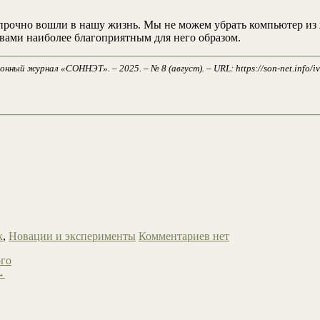
прочно вошли в нашу жизнь. Мы не можем убрать компьютер из жи
вами наиболее благоприятным для него образом.
ный журнал «СОННЭТ». – 2025. – № 8 (август). – URL: https://son-net.info/
к
,
Новации и эксперименты
Комментариев нет
го
→