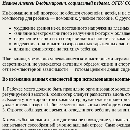
Иванов Алексей Владимирович, социальный педагог, ОГБУ СО
Информационный прогресс не обошел стороной и детей, и на 
компьютер для ребенка — помощник, учебное пособие. С друго
ухудшение зрения из-за постоянного напряжения глазных
·влияние электромагнитного излучения (которым обладае
нарушение осанки из-за неправильного сидения за компь
выделения от компьютера аэрозольных заряженных части
влияние компьютера на психику ребенка.
Школьники, чрезмерно увлекающиеся компьютерными играми и 
сверстниками, не увлекаются активным образом жизни и спорт
сети компьютерной зависимости — готовы целыми днями сидеть 
Во избежание данных опасностей при использовании компь
1. Рабочее место должно быть правильно организовано: хороше
регулируемой высотой, компьютер следует разместить вдоль сте
2. Комнату, в которой стоит компьютер, нужно часто проветри
увлажнитель воздуха. Рабочее место школьника необходимо еж
3. Строгое соблюдение времени, отведенного ребенку на занят
Хотелось бы напомнить, что длительное нахождение у компьют
испытывает своеобразный эмоциональный стресс. Само ожидан