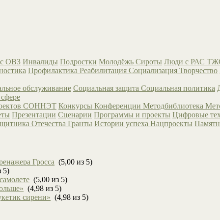
с ОВЗ
Инвалиды
Подростки
Молодёжь
Сироты
Люди с РАС
ТЖ
ностика
Профилактика
Реабилитация
Социализация
Творчество
льное обслуживание
Социальная защита
Социальная политика
 сфере
роектов СОННЭТ
Конкурсы
Конференции
Методбиблиотека
Мет
еты
Презентации
Сценарии
Программы и проекты
Цифровые те
ащитника Отечества
Гранты
Истории успеха
Нацпроекты
Памятн
ренажера Гросса
(5,00 из 5)
 5)
 самолете
(5,00 из 5)
больше»
(4,98 из 5)
укетик сирени»
(4,98 из 5)