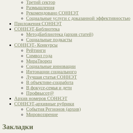
Третий сектор
Размышления
Рекомендовано СОННЭТ
Социальные услуги с доказанной эффективностью
Приложения СОННЭТ
СОННЭТ-Библиотека
МетодБиблиотека (архив статей)
Социальные подкасты
СОННЭТ- Конкурсы
Рейтинги
Символ года
МираТворец
Социальные инновации
Интонации социального
Лучшая статья СОННЭТ
В объективе-соцработа
В фокусе-семья и дети
Профвысот@
Архив номеров СОННЭТ
СОННЭТ-архивные рубрики
События Регионов (архив)
Мировоззрение
Закладки