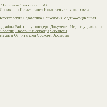
С
Ветераны
Участники СВО
Инновации
Исследования
Инклюзия
Доступная среда
Дефектология
Педагогика
Психология
Медико-социальная
одработа
Работнику соцсферы
Документы
Игры и упражнения
хнологии
Шаблоны и образцы
Чек-листы
ые даты
От читателей
Собкоры
Эксперты