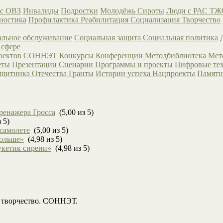
с ОВЗ
Инвалиды
Подростки
Молодёжь
Сироты
Люди с РАС
ТЖ
ностика
Профилактика
Реабилитация
Социализация
Творчество
льное обслуживание
Социальная защита
Социальная политика
 сфере
роектов СОННЭТ
Конкурсы
Конференции
Методбиблиотека
Мет
еты
Презентации
Сценарии
Программы и проекты
Цифровые те
ащитника Отечества
Гранты
Истории успеха
Нацпроекты
Памятн
ренажера Гросса
(5,00 из 5)
 5)
 самолете
(5,00 из 5)
больше»
(4,98 из 5)
укетик сирени»
(4,98 из 5)
, творчество. СОННЭТ.