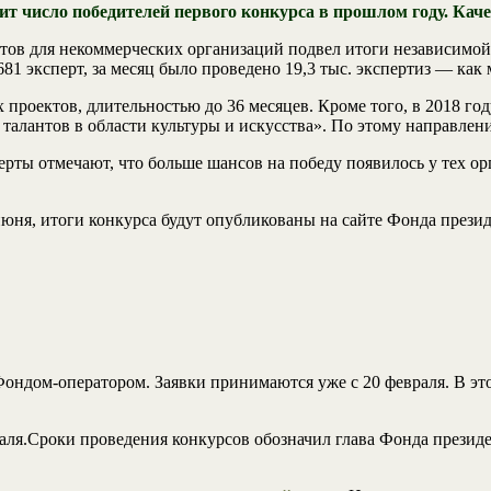
ит число победителей первого конкурса в прошлом году. Кач
тов для некоммерческих организаций подвел итоги независимой
81 эксперт, за месяц было проведено 19,3 тыс. экспертиз — как
роектов, длительностью до 36 месяцев. Кроме того, в 2018 го
алантов в области культуры и искусства». По этому направлен
ерты отмечают, что больше шансов на победу появилось у тех о
юня, итоги конкурса будут опубликованы на сайте Фонда презид
Фондом-оператором. Заявки принимаются уже с 20 февраля. В эт
раля.Сроки проведения конкурсов обозначил глава Фонда презид