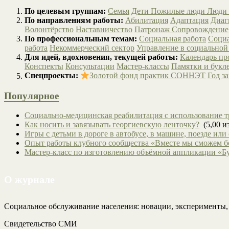
По целевым группам:
Семья
Дети
Пожилые люди
Люди 
По направлениям работы:
Абилитация
Адаптация
Диаг
Волонтёрство
Наставничество
Патронаж
Сопровождение
По профессиональным темам:
Социальная работа
Социа
работа
Некоммерческий сектор
Управление в социальной
Для идей, вдохновения, текущей работы:
Календарь п
Конспекты
Консультации
Мастер-классы
Памятки и букл
Спецпроекты:
Золотой фонд практик СОННЭТ
Год з
Популярное
Социально-медицинская реабилитация с использование т
Как носить и завязывать георгиевскую ленточку?
(5,00 из
Игры с детьми в дороге в автобусе, в машине, поезде или
Опыт работы клубного сообщества «Вместе мы сможем 
Мастер-класс по изготовлению объёмной аппликации «Б
О журнале
Социальное обслуживание населения: новации, эксперименты
Свидетельство СМИ