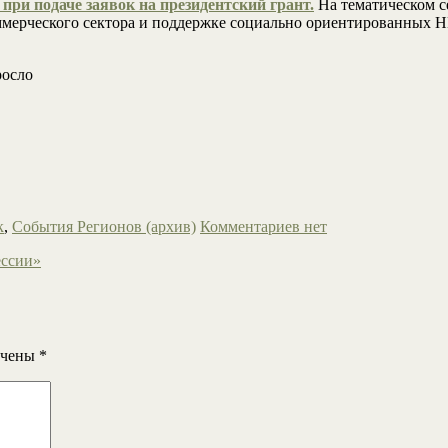
ри подаче заявок на президентский грант.
На тематическом с
ммерческого сектора и поддержке социально ориентированных
росло
к
,
События Регионов (архив)
Комментариев нет
ессии»
ечены
*