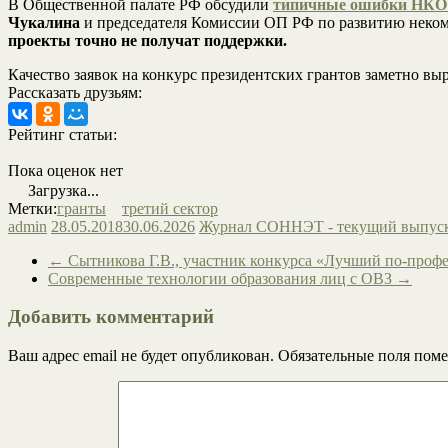
В Общественной палате РФ обсудили
типичные ошибки НКО п
Чукалина
и председателя Комиссии ОП РФ по развитию неко
проекты точно не получат поддержки.
Качество заявок на конкурс президентских грантов заметно вы
Рассказать друзьям:
Рейтинг статьи:
Пока оценок нет
Загрузка...
Метки:
гранты
третий сектор
admin
28.05.2018
30.06.2026
Журнал СОННЭТ - текущий выпус
←
Сытникова Г.В., участник конкурса «Лучший по-проф
Современные технологии образования лиц с ОВЗ
→
Добавить комментарий
Ваш адрес email не будет опубликован.
Обязательные поля пом