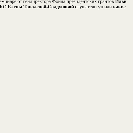
еминаре от гендиректора Фонда президентских грантов
Ильи
 НКО
Елены Тополевой-Солдуновой
слушатели узнали
какие