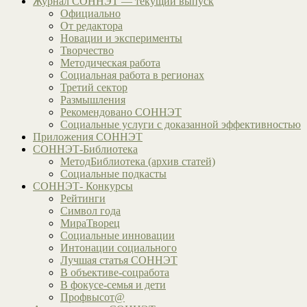
Журнал СОННЭТ — текущий выпуск
Официально
От редактора
Новации и эксперименты
Творчество
Методическая работа
Социальная работа в регионах
Третий сектор
Размышления
Рекомендовано СОННЭТ
Социальные услуги с доказанной эффективностью
Приложения СОННЭТ
СОННЭТ-Библиотека
МетодБиблиотека (архив статей)
Социальные подкасты
СОННЭТ- Конкурсы
Рейтинги
Символ года
МираТворец
Социальные инновации
Интонации социального
Лучшая статья СОННЭТ
В объективе-соцработа
В фокусе-семья и дети
Профвысот@