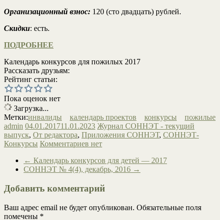
Организационный взнос:
120 (сто двадцать) рублей.
Скидки
: есть.
ПОДРОБНЕЕ
Календарь конкурсов для пожилых 2017
Рассказать друзьям:
Рейтинг статьи:
Пока оценок нет
Загрузка...
Метки:
инвалиды
календарь проектов
конкурсы
пожилые
admin
04.01.2017
11.01.2023
Журнал СОННЭТ - текущий
выпуск
,
От редактора
,
Приложения СОННЭТ
,
СОННЭТ-
Конкурсы
Комментариев нет
←
Календарь конкурсов для детей — 2017
СОННЭТ № 4(4), декабрь, 2016
→
Добавить комментарий
Ваш адрес email не будет опубликован.
Обязательные поля
помечены
*