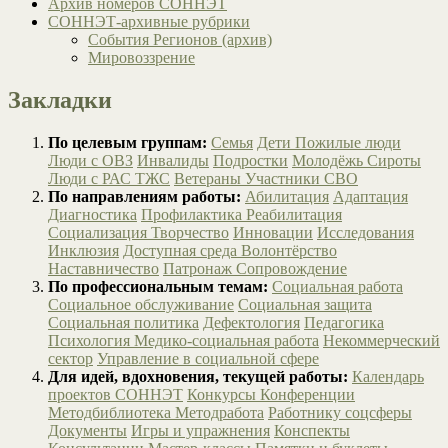
Архив номеров СОННЭТ
СОННЭТ-архивные рубрики
События Регионов (архив)
Мировоззрение
Закладки
По целевым группам:
Семья
Дети
Пожилые люди
Люди с ОВЗ
Инвалиды
Подростки
Молодёжь
Сироты
Люди с РАС
ТЖС
Ветераны
Участники СВО
По направлениям работы:
Абилитация
Адаптация
Диагностика
Профилактика
Реабилитация
Социализация
Творчество
Инновации
Исследования
Инклюзия
Доступная среда
Волонтёрство
Наставничество
Патронаж
Сопровождение
По профессиональным темам:
Социальная работа
Социальное обслуживание
Социальная защита
Социальная политика
Дефектология
Педагогика
Психология
Медико-социальная работа
Некоммерческий
сектор
Управление в социальной сфере
Для идей, вдохновения, текущей работы:
Календарь
проектов СОННЭТ
Конкурсы
Конференции
Методбиблиотека
Методработа
Работнику соцсферы
Документы
Игры и упражнения
Конспекты