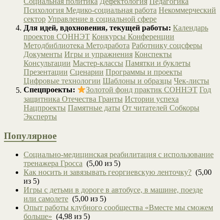
Социальная политика
Дефектология
Педагогика
Психология
Медико-социальная работа
Некоммерческий
сектор
Управление в социальной сфере
Для идей, вдохновения, текущей работы:
Календарь
проектов СОННЭТ
Конкурсы
Конференции
Методбиблиотека
Методработа
Работнику соцсферы
Документы
Игры и упражнения
Конспекты
Консультации
Мастер-классы
Памятки и буклеты
Презентации
Сценарии
Программы и проекты
Цифровые технологии
Шаблоны и образцы
Чек-листы
Спецпроекты:
Золотой фонд практик СОННЭТ
Год
защитника Отечества
Гранты
Истории успеха
Нацпроекты
Памятные даты
От читателей
Собкоры
Эксперты
Популярное
Социально-медицинская реабилитация с использование
тренажера Гросса
(5,00 из 5)
Как носить и завязывать георгиевскую ленточку?
(5,00
из 5)
Игры с детьми в дороге в автобусе, в машине, поезде
или самолете
(5,00 из 5)
Опыт работы клубного сообщества «Вместе мы сможем
больше»
(4,98 из 5)