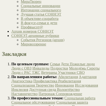
МираТворец
Социальные инновации
Интонации социального
Лучшая статья СОННЭТ
В объективе-соцработа
В фокусе-семья и дети
Профвысот@
Архив номеров СОННЭТ
СОННЭТ-архивные рубрики
События Регионов (архив)
Мировоззрение
Закладки
По целевым группам:
Семья
Дети
Пожилые люди
Люди с ОВЗ
Инвалиды
Подростки
Молодёжь
Сироты
Люди с РАС
ТЖС
Ветераны
Участники СВО
По направлениям работы:
Абилитация
Адаптация
Диагностика
Профилактика
Реабилитация
Социализация
Творчество
Инновации
Исследования
Инклюзия
Доступная среда
Волонтёрство
Наставничество
Патронаж
Сопровождение
По профессиональным темам:
Социальная работа
Социальное обслуживание
Социальная защита