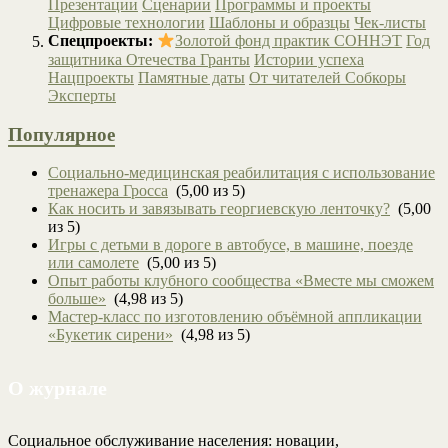
Презентации
Сценарии
Программы и проекты
Цифровые технологии
Шаблоны и образцы
Чек-листы
Спецпроекты:
Золотой фонд практик СОННЭТ
Год
защитника Отечества
Гранты
Истории успеха
Нацпроекты
Памятные даты
От читателей
Собкоры
Эксперты
Популярное
Социально-медицинская реабилитация с использование
тренажера Гросса
(5,00 из 5)
Как носить и завязывать георгиевскую ленточку?
(5,00
из 5)
Игры с детьми в дороге в автобусе, в машине, поезде
или самолете
(5,00 из 5)
Опыт работы клубного сообщества «Вместе мы сможем
больше»
(4,98 из 5)
Мастер-класс по изготовлению объёмной аппликации
«Букетик сирени»
(4,98 из 5)
О журнале
Социальное обслуживание населения: новации,