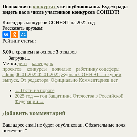
Положения о
конкурсах
уже опубликованы. Будем рады
видеть вас в числе участников конкурсов СОННЭТ!
Календарь конкурсов СОННЭТ на 2025 год
Рассказать друзьям:
Рейтинг статьи:
5,00
в среднем на основе
3
отзывов
Загрузка...
Метки:
дети
календарь
проектов
конкурсы
пожилые
работнику соцсферы
admin
06.01.2025
05.01.2025
Журнал СОННЭТ - текущий
выпуск
,
От редактора
,
Официально
Комментариев нет
←
Гости на пороге
2025 год — год Защитника Отечества в Российской
Федерации
→
Добавить комментарий
Ваш адрес email не будет опубликован.
Обязательные поля
помечены
*