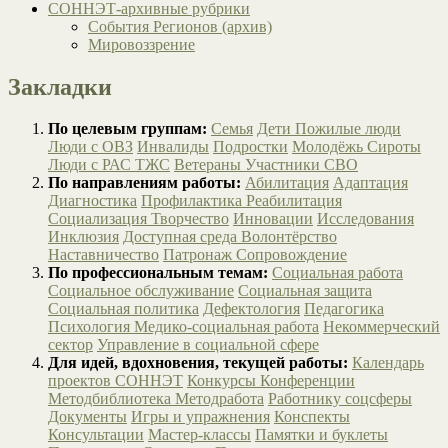
СОННЭТ-архивные рубрики
События Регионов (архив)
Мировоззрение
Закладки
По целевым группам:
Семья
Дети
Пожилые люди
Люди с ОВЗ
Инвалиды
Подростки
Молодёжь
Сироты
Люди с РАС
ТЖС
Ветераны
Участники СВО
По направлениям работы:
Абилитация
Адаптация
Диагностика
Профилактика
Реабилитация
Социализация
Творчество
Инновации
Исследования
Инклюзия
Доступная среда
Волонтёрство
Наставничество
Патронаж
Сопровождение
По профессиональным темам:
Социальная работа
Социальное обслуживание
Социальная защита
Социальная политика
Дефектология
Педагогика
Психология
Медико-социальная работа
Некоммерческий
сектор
Управление в социальной сфере
Для идей, вдохновения, текущей работы:
Календарь
проектов СОННЭТ
Конкурсы
Конференции
Методбиблиотека
Методработа
Работнику соцсферы
Документы
Игры и упражнения
Конспекты
Консультации
Мастер-классы
Памятки и буклеты