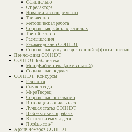
Официально
От редактора
Новации и эксперименты
Творчество
Методическая работа
Социальная работа в регионах
Третий сектор
Размышления
Рекомендовано СОННЭТ
Социальные услуги с доказанной эффективностью
Приложения СОННЭТ
СОННЭТ-Библиотека
МетодБиблиотека (архив статей)
Социальные подкасты
СОННЭТ- Конкурсы
Рейтинги
Символ года
МираТворец
Социальные инновации
Интонации социального
Лучшая статья СОННЭТ
В объективе-соцработа
В фокусе-семья и дети
Профвысот@
Архив номеров СОННЭТ