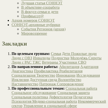
Лучшая статья СОННЭТ
В объективе-соцработа
В фокусе-семья и дети
Профвысот@
Архив номеров СОННЭТ
СОННЭТ-архивные рубрики
События Регионов (архив)
Мировоззрение
Закладки
По целевым группам:
Семья
Дети
Пожилые люди
Люди с ОВЗ
Инвалиды
Подростки
Молодёжь
Сироты
Люди с РАС
ТЖС
Ветераны
Участники СВО
По направлениям работы:
Абилитация
Адаптация
Диагностика
Профилактика
Реабилитация
Социализация
Творчество
Инновации
Исследования
Инклюзия
Доступная среда
Волонтёрство
Наставничество
Патронаж
Сопровождение
По профессиональным темам:
Социальная работа
Социальное обслуживание
Социальная защита
Социальная политика
Дефектология
Педагогика
Психология
Медико-социальная работа
Некоммерческий
сектор
Управление в социальной сфере