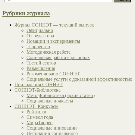
Рубрики журнала
Журнал СОННЭТ — текущий выпуск
Официально
От редактора
Новации и эксперименты
Творчество
Методическая работа
Социальная работа в регионах
Третий сектор
Размышления
Рекомендовано СОННЭТ
Социальные услуги с доказанной эффективностью
Приложения СОННЭТ
СОННЭТ-Библиотека
МетодБиблиотека (архив статей)
Социальные подкасты
СОННЭТ- Конкурсы
Рейтинги
Символ года
МираТворец
Социальные инновации
Интонации социального