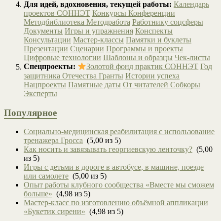
Для идей, вдохновения, текущей работы:
Календарь
проектов СОННЭТ
Конкурсы
Конференции
Методбиблиотека
Методработа
Работнику соцсферы
Документы
Игры и упражнения
Конспекты
Консультации
Мастер-классы
Памятки и буклеты
Презентации
Сценарии
Программы и проекты
Цифровые технологии
Шаблоны и образцы
Чек-листы
Спецпроекты:
Золотой фонд практик СОННЭТ
Год
защитника Отечества
Гранты
Истории успеха
Нацпроекты
Памятные даты
От читателей
Собкоры
Эксперты
Популярное
Социально-медицинская реабилитация с использование
тренажера Гросса
(5,00 из 5)
Как носить и завязывать георгиевскую ленточку?
(5,00
из 5)
Игры с детьми в дороге в автобусе, в машине, поезде
или самолете
(5,00 из 5)
Опыт работы клубного сообщества «Вместе мы сможем
больше»
(4,98 из 5)
Мастер-класс по изготовлению объёмной аппликации
«Букетик сирени»
(4,98 из 5)