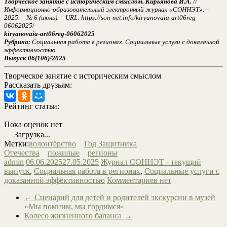
Творческое занятие с историческим смыслом. Кирьянова И.А.
//
Информационно-образовательный электронный журнал «СОННЭТ». –
2025. – № 6 (июнь). – URL: https://son-net.info/
kiryanovaia-art06reg-
06062025
/
kiryanovaia-art06reg-06062025
Рубрика:
Социальная работа в регионах. Социальные услуги с доказанной
эффективностью.
Выпуск 06(106)/2025
Творческое занятие с историческим смыслом
Рассказать друзьям:
Рейтинг статьи:
Пока оценок нет
Загрузка...
Метки:
волонтёрство
Год Защитника
Отечества
пожилые
регионы
admin
06.06.2025
27.05.2025
Журнал СОННЭТ - текущий
выпуск
,
Социальная работа в регионах
,
Социальные услуги с
доказанной эффективностью
Комментариев нет
←
Сценарий для детей и родителей экскурсии в музей
«Мы помним, мы гордимся»
Колесо жизненного баланса
→