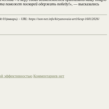
ота поможет поскорей одержать победу!»
, — высказались
(январь). – URL: https://son-net.info/kiryanovaia-art16exp-16012026
/
ной эффективностью
Комментариев нет