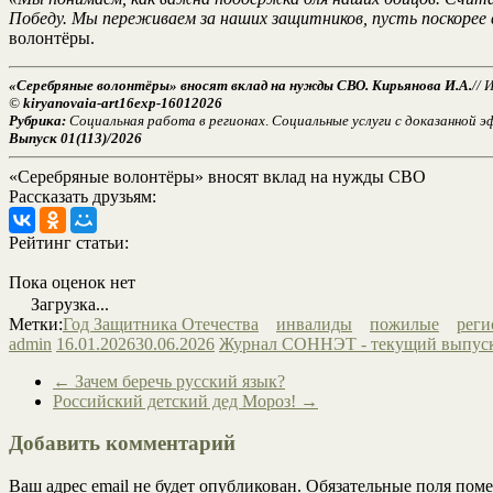
Победу. Мы переживаем за наших защитников, пусть поскоре
волонтёры.
«Серебряные волонтёры» вносят вклад на нужды СВО. Кирьянова И.А.
// 
©
kiryanovaia-art16exp-16012026
Рубрика:
Социальная работа в регионах
.
Социальные услуги с доказанной 
Выпуск 01(113)/2026
«Серебряные волонтёры» вносят вклад на нужды СВО
Рассказать друзьям:
Рейтинг статьи:
Пока оценок нет
Загрузка...
Метки:
Год Защитника Отечества
инвалиды
пожилые
рег
admin
16.01.2026
30.06.2026
Журнал СОННЭТ - текущий выпус
←
Зачем беречь русский язык?
Российский детский дед Мороз!
→
Добавить комментарий
Ваш адрес email не будет опубликован.
Обязательные поля пом