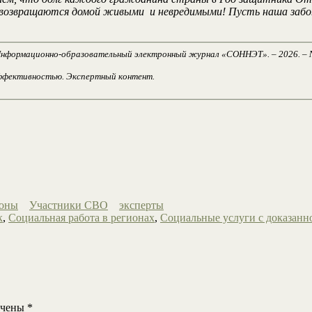
е возвращаются домой живыми и невредимыми! Пусть наша заб
Информационно-образовательный электронный журнал «СОННЭТ». – 2026. – № 01
эффективностью. Экспертный контент.
ионы
Участники СВО
эксперты
к
,
Социальная работа в регионах
,
Социальные услуги с доказан
ечены
*