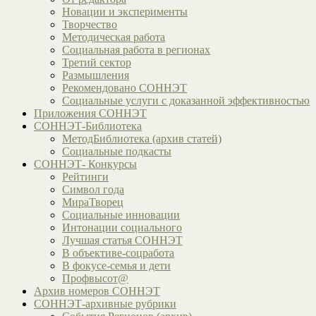
Новации и эксперименты
Творчество
Методическая работа
Социальная работа в регионах
Третий сектор
Размышления
Рекомендовано СОННЭТ
Социальные услуги с доказанной эффективностью
Приложения СОННЭТ
СОННЭТ-Библиотека
МетодБиблиотека (архив статей)
Социальные подкасты
СОННЭТ- Конкурсы
Рейтинги
Символ года
МираТворец
Социальные инновации
Интонации социального
Лучшая статья СОННЭТ
В объективе-соцработа
В фокусе-семья и дети
Профвысот@
Архив номеров СОННЭТ
СОННЭТ-архивные рубрики