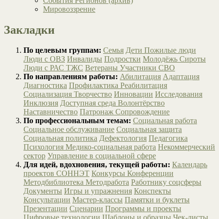
События Регионов (архив)
Мировоззрение
Закладки
По целевым группам:
Семья
Дети
Пожилые люди
Люди с ОВЗ
Инвалиды
Подростки
Молодёжь
Сироты
Люди с РАС
ТЖС
Ветераны
Участники СВО
По направлениям работы:
Абилитация
Адаптация
Диагностика
Профилактика
Реабилитация
Социализация
Творчество
Инновации
Исследования
Инклюзия
Доступная среда
Волонтёрство
Наставничество
Патронаж
Сопровождение
По профессиональным темам:
Социальная работа
Социальное обслуживание
Социальная защита
Социальная политика
Дефектология
Педагогика
Психология
Медико-социальная работа
Некоммерческий
сектор
Управление в социальной сфере
Для идей, вдохновения, текущей работы:
Календарь
проектов СОННЭТ
Конкурсы
Конференции
Методбиблиотека
Методработа
Работнику соцсферы
Документы
Игры и упражнения
Конспекты
Консультации
Мастер-классы
Памятки и буклеты
Презентации
Сценарии
Программы и проекты
Цифровые технологии
Шаблоны и образцы
Чек-листы