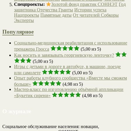
Спецпроекты:
Золотой фонд практик СОННЭТ
Год
защитника Отечества
Гранты
Истории успеха
Нацпроекты
Памятные даты
От читателей
Собкоры
Эксперты
Популярное
Социально-медицинская реабилитация с использование
тренажера Гросса
(5,00 из 5)
Как носить и завязывать георгиевскую ленточку?
(5,00 из 5)
Игры с детьми в дороге в автобусе, в машине, поезде
или самолете
(5,00 из 5)
Опыт работы клубного сообщества «Вместе мы сможем
больше»
(4,98 из 5)
Мастер-класс по изготовлению объёмной аппликации
«Букетик сирени»
(4,98 из 5)
О журнале
Социальное обслуживание населения: новации,