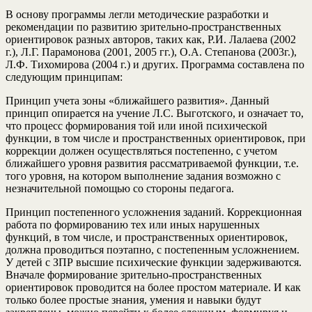
В основу программы легли методические разработки и
рекомендации по развитию зрительно-пространственных
ориентировок разных авторов, таких как, Р.И. Лалаева (2002
г.), Л.Г. Парамонова (2001, 2005 гг.), О.А. Степанова (2003г.),
Л.Ф. Тихомирова (2004 г.) и других. Программа составлена по
следующим принципам:
Принцип учета зоны «ближайшего развития». Данный
принцип опирается на учение Л.С. Выготского, и означает то,
что процесс формирования той или иной психической
функции, в том числе и пространственных ориентировок, при
коррекции должен осуществляться постепенно, с учетом
ближайшего уровня развития рассматриваемой функции, т.е.
того уровня, на котором выполнение задания возможно с
незначительной помощью со стороны педагога.
Принцип постепенного усложнения заданий. Коррекционная
работа по формированию тех или иных нарушенных
функций, в том числе, и пространственных ориентировок,
должна проводиться поэтапно, с постепенным усложнением.
У детей с ЗПР высшие психические функции задерживаются.
Вначале формирование зрительно-пространственных
ориентировок проводится на более простом материале. И как
только более простые знания, умения и навыки будут