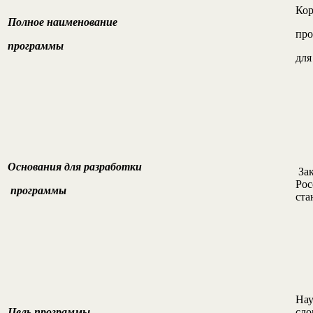
Кор
Полное наименование
про
программы
для
Основания для разработки
За
Рос
программы
ста
Нау
Цель программы
сло