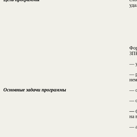
уда
Фор
ЗПР
— у
— р
нем
Основные задачи программы
— о
— о
—
на 
— а