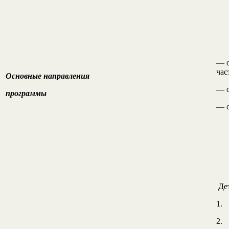
— о
час
Основные направления
— о
программы
— о
Дет
1. 
2. 